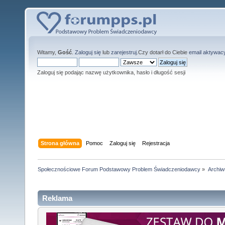
Witamy,
Gość
.
Zaloguj się
lub
zarejestruj
.Czy dotarł do Ciebie
email aktywac
Zaloguj się podając nazwę użytkownika, hasło i długość sesji
Strona główna
Pomoc
Zaloguj się
Rejestracja
Społecznościowe Forum Podstawowy Problem Świadczeniodawcy
»
Archi
Reklama