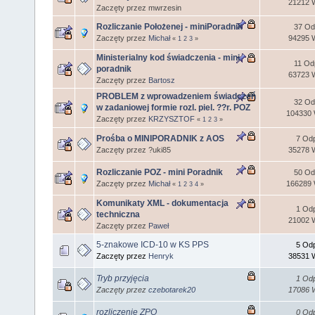
21212 W
Zaczęty przez mwrzesin
Rozliczanie Położenej - miniPoradnik
37 Od
Zaczęty przez
Michał
94295 W
«
1
2
3
»
Ministerialny kod świadczenia - mini
11 Od
poradnik
63723 W
Zaczęty przez
Bartosz
PROBLEM z wprowadzeniem świadczeń
32 Od
w zadaniowej formie rozl. piel. ??r. POZ
104330 
Zaczęty przez
KRZYSZTOF
«
1
2
3
»
Prośba o MINIPORADNIK z AOS
7 Odp
Zaczęty przez ?uki85
35278 W
Rozliczanie POZ - mini Poradnik
50 Od
Zaczęty przez
Michał
166289 
«
1
2
3
4
»
Komunikaty XML - dokumentacja
1 Odp
techniczna
21002 W
Zaczęty przez
Paweł
5-znakowe ICD-10 w KS PPS
5 Odp
Zaczęty przez
Henryk
38531 W
Tryb przyjęcia
1 Odp
Zaczęty przez
czebotarek20
17086 W
rozliczenie ZPO
0 Odp