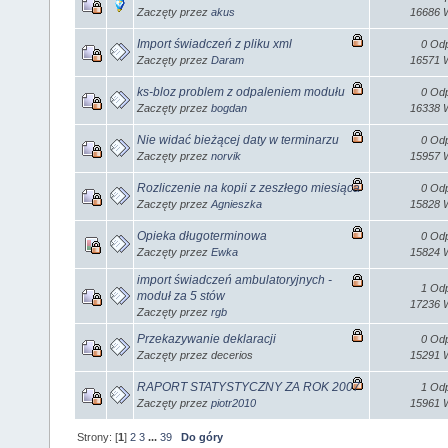
Zaczęty przez
akus
16686 W
Import świadczeń z pliku xml
0 Odp
Zaczęty przez
Daram
16571 W
ks-bloz problem z odpaleniem modułu
0 Odp
Zaczęty przez
bogdan
16338 W
Nie widać bieżącej daty w terminarzu
0 Odp
Zaczęty przez
norvik
15957 W
Rozliczenie na kopii z zeszłego miesiąca
0 Odp
Zaczęty przez
Agnieszka
15828 W
Opieka długoterminowa
0 Odp
Zaczęty przez
Ewka
15824 W
import świadczeń ambulatoryjnych -
1 Odp
moduł za 5 stów
17236 W
Zaczęty przez
rgb
Przekazywanie deklaracji
0 Odp
Zaczęty przez decerios
15291 W
RAPORT STATYSTYCZNY ZA ROK 2007
1 Odp
Zaczęty przez
piotr2010
15961 W
Strony: [
1
]
2
3
...
39
Do góry