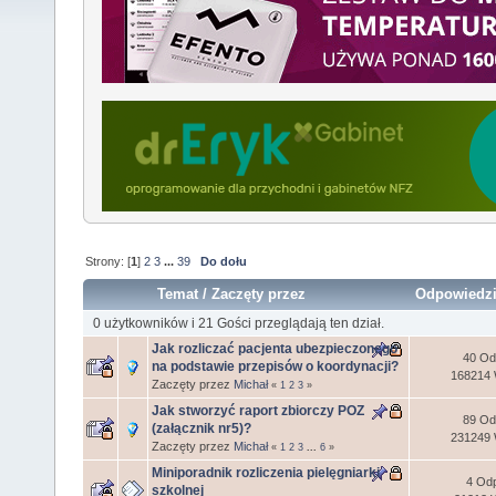
Strony: [
1
]
2
3
...
39
Do dołu
Temat
/
Zaczęty przez
Odpowiedz
0 użytkowników i 21 Gości przeglądają ten dział.
Jak rozliczać pacjenta ubezpieczonego
40 Od
na podstawie przepisów o koordynacji?
168214 
Zaczęty przez
Michał
«
1
2
3
»
Jak stworzyć raport zbiorczy POZ
89 Od
(załącznik nr5)?
231249 
Zaczęty przez
Michał
«
1
2
3
...
6
»
Miniporadnik rozliczenia pielęgniarki
4 Odp
szkolnej