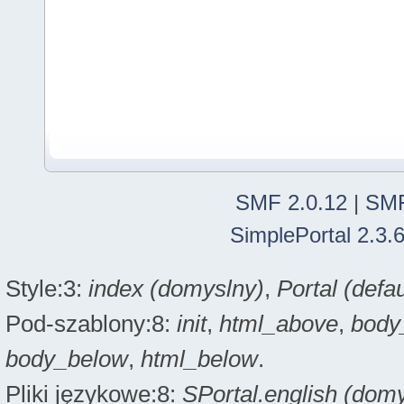
SMF 2.0.12
|
SMF
SimplePortal 2.3.
Style:3:
index (domyslny)
,
Portal (defau
Pod-szablony:8:
init
,
html_above
,
body
body_below
,
html_below
.
Pliki językowe:8:
SPortal.english (dom