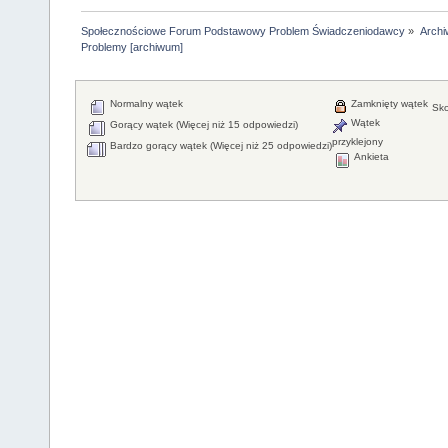
Społecznościowe Forum Podstawowy Problem Świadczeniodawcy
»
Arch
Problemy [archiwum]
Normalny wątek
Zamknięty wątek
Sko
Wątek
Gorący wątek (Więcej niż 15 odpowiedzi)
przyklejony
Bardzo gorący wątek (Więcej niż 25 odpowiedzi)
Ankieta