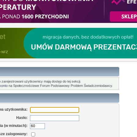
o zarejestrowani użytkownicy mają dostęp do tej sekcji.
 konto
na Społecznościowe Forum Podstawowy Problem Świadczeniodawcy.
wa użytkownika:
Hasło:
a (w minutach):
sze zalogowany: