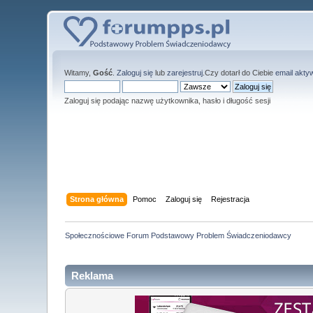
Witamy,
Gość
.
Zaloguj się
lub
zarejestruj
.Czy dotarł do Ciebie
email akty
Zaloguj się podając nazwę użytkownika, hasło i długość sesji
Strona główna
Pomoc
Zaloguj się
Rejestracja
Społecznościowe Forum Podstawowy Problem Świadczeniodawcy
Reklama