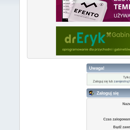
Uwaga!
Tylk
Zaloguj się lub
zarejestruj
Zaloguj się
Naz
Czas zalogowani
Bądź zaw