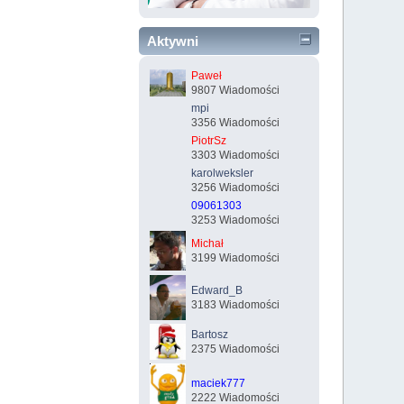
Aktywni
Paweł
9807 Wiadomości
mpi
3356 Wiadomości
PiotrSz
3303 Wiadomości
karolweksler
3256 Wiadomości
09061303
3253 Wiadomości
Michał
3199 Wiadomości
Edward_B
3183 Wiadomości
Bartosz
2375 Wiadomości
maciek777
2222 Wiadomości