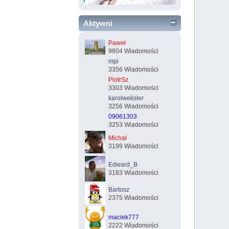
Aktywni
Paweł
9804 Wiadomości
mpi
3356 Wiadomości
PiotrSz
3303 Wiadomości
karolweksler
3256 Wiadomości
09061303
3253 Wiadomości
Michał
3199 Wiadomości
Edward_B
3183 Wiadomości
Bartosz
2375 Wiadomości
maciek777
2222 Wiadomości