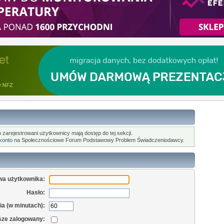
o zarejestrowani użytkownicy mają dostęp do tej sekcji.
 konto
na Społecznościowe Forum Podstawowy Problem Świadczeniodawcy.
wa użytkownika:
Hasło:
a (w minutach):
sze zalogowany: