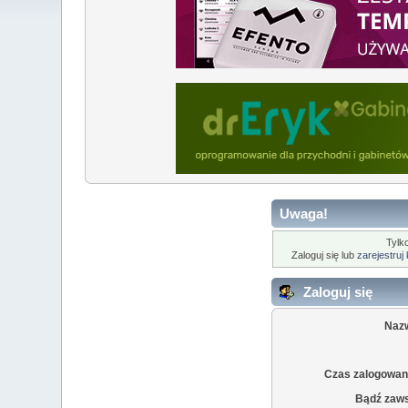
Uwaga!
Tylk
Zaloguj się lub
zarejestruj
Zaloguj się
Naz
Czas zalogowani
Bądź zaw