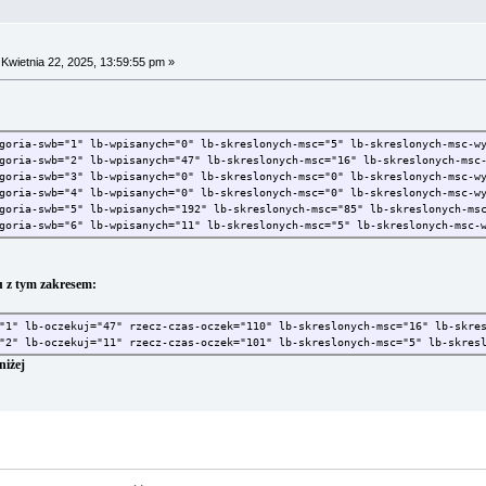
Kwietnia 22, 2025, 13:59:55 pm »
tegoria-swb="1" lb-wpisanych="0" lb-skreslonych-msc="5" lb-skreslonych
tegoria-swb="2" lb-wpisanych="47" lb-skreslonych-msc="16" lb-skreslonyc
tegoria-swb="3" lb-wpisanych="0" lb-skreslonych-msc="0" lb-skreslonych
tegoria-swb="4" lb-wpisanych="0" lb-skreslonych-msc="0" lb-skreslonych
tegoria-swb="5" lb-wpisanych="192" lb-skreslonych-msc="85" lb-skreslony
goria-swb="6" lb-wpisanych="11" lb-skreslonych-msc="5" lb-skreslonych-msc-
u z tym zakresem:
="1" lb-oczekuj="47" rzecz-czas-oczek="110" lb-skreslonych-msc="16" lb-s
"2" lb-oczekuj="11" rzecz-czas-oczek="101" lb-skreslonych-msc="5" lb-skres
niżej