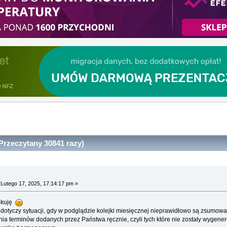
Przeczytany 30841 razy)
Lutego 17, 2025, 17:14:17 pm »
iękuję
dotyczy sytuacji, gdy w podglądzie kolejki miesięcznej nieprawidłowo są zsumow
a terminów dodanych przez Państwa ręcznie, czyli tych które nie zostały wygene