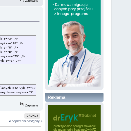
Zapisane
-msc-wyk-s="3" />
h-msc-wyk-s="10" />
-msc-wyk-s="0" />
-msc-wyk-s="0" />
ch-msc-wyk-s="79" />
wyk-s="3" />'
kreslonych-msc-wyk-s="10" lb-skreslonych-pol-wyk-s="34" />
lonych-msc-wyk-s="3" lb-skreslonych-pol-wyk-s="10" />
Reklama
Zapisane
DRUKUJ
« poprzedni
następny »