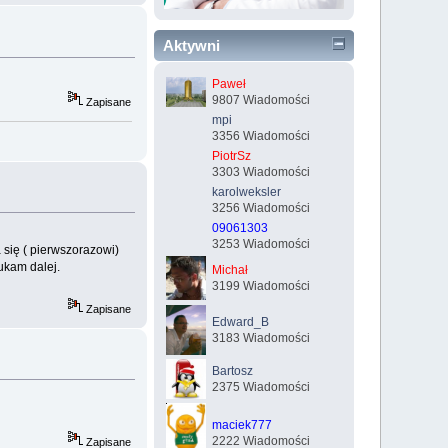
Aktywni
Paweł
9807 Wiadomości
Zapisane
mpi
3356 Wiadomości
PiotrSz
3303 Wiadomości
karolweksler
3256 Wiadomości
09061303
3253 Wiadomości
 się ( pierwszorazowi)
zukam dalej.
Michał
3199 Wiadomości
Zapisane
Edward_B
3183 Wiadomości
Bartosz
2375 Wiadomości
maciek777
2222 Wiadomości
Zapisane