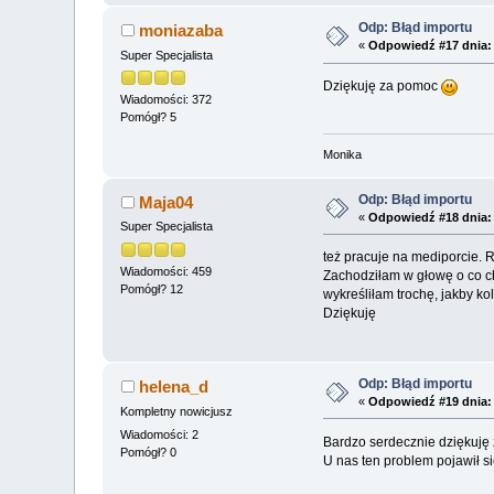
Odp: Błąd importu
moniazaba
«
Odpowiedź #17 dnia:
Super Specjalista
Dziękuję za pomoc
Wiadomości: 372
Pomógł? 5
Monika
Odp: Błąd importu
Maja04
«
Odpowiedź #18 dnia:
Super Specjalista
też pracuje na mediporcie. R
Wiadomości: 459
Zachodziłam w głowę o co ch
Pomógł? 12
wykreśliłam trochę, jakby ko
Dziękuję
Odp: Błąd importu
helena_d
«
Odpowiedź #19 dnia:
Kompletny nowicjusz
Wiadomości: 2
Bardzo serdecznie dziękuję 
Pomógł? 0
U nas ten problem pojawił s