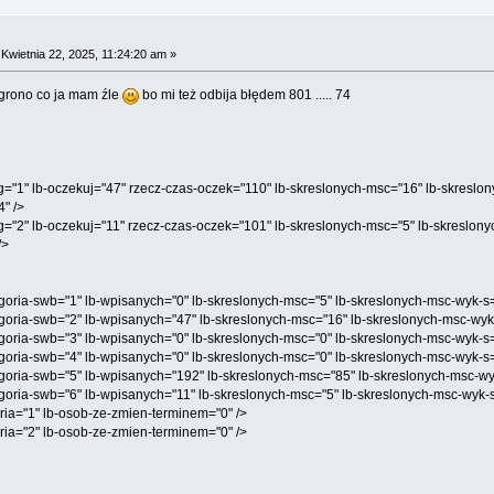
Kwietnia 22, 2025, 11:24:20 am »
grono co ja mam źle
bo mi też odbija błędem 801 ..... 74
" lb-oczekuj="47" rzecz-czas-oczek="110" lb-skreslonych-msc="16" lb-skreslo
" />
" lb-oczekuj="11" rzecz-czas-oczek="101" lb-skreslonych-msc="5" lb-skreslonyc
/>
ria-swb="1" lb-wpisanych="0" lb-skreslonych-msc="5" lb-skreslonych-msc-wyk-s=
ria-swb="2" lb-wpisanych="47" lb-skreslonych-msc="16" lb-skreslonych-msc-wyk-
ria-swb="3" lb-wpisanych="0" lb-skreslonych-msc="0" lb-skreslonych-msc-wyk-s=
ria-swb="4" lb-wpisanych="0" lb-skreslonych-msc="0" lb-skreslonych-msc-wyk-s=
ria-swb="5" lb-wpisanych="192" lb-skreslonych-msc="85" lb-skreslonych-msc-wy
ria-swb="6" lb-wpisanych="11" lb-skreslonych-msc="5" lb-skreslonych-msc-wyk-s
a="1" lb-osob-ze-zmien-terminem="0" />
a="2" lb-osob-ze-zmien-terminem="0" />