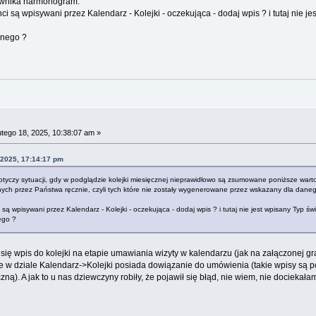
ownika harmonogram.
i są wpisywani przez Kalendarz - Kolejki - oczekująca - dodaj wpis ? i tutaj nie je
nnego ?
tego 18, 2025, 10:38:07 am »
 2025, 17:14:17 pm
tyczy sytuacji, gdy w podglądzie kolejki miesięcznej nieprawidłowo są zsumowane poniższe wart
ych przez Państwa ręcznie, czyli tych które nie zostały wygenerowane przez wskazany dla dane
są wpisywani przez Kalendarz - Kolejki - oczekująca - dodaj wpis ? i tutaj nie jest wpisany Typ św
ego ?
 wpis do kolejki na etapie umawiania wizyty w kalendarzu (jak na załączonej gra
cie w dziale Kalendarz->Kolejki posiada dowiązanie do umówienia (takie wpisy są 
ęczną). A jak to u nas dziewczyny robiły, że pojawił się błąd, nie wiem, nie dociekała