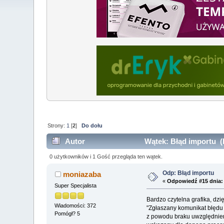
Strony:
1
[
2
]
Do dołu
Autor
Wątek: Błąd importu (
0 użytkowników i 1 Gość przegląda ten wątek.
Odp: Błąd importu
moniazaba
«
Odpowiedź #15 dnia:
Super Specjalista
Bardzo czytelna grafika, dz
Wiadomości: 372
"Zgłaszany komunikat błędu 
Pomógł? 5
z powodu braku uwzględnieni