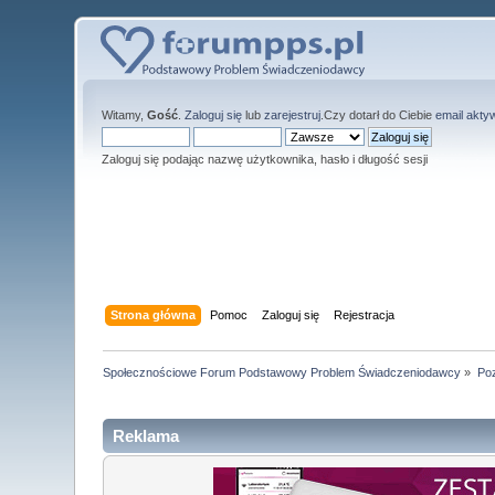
Witamy,
Gość
.
Zaloguj się
lub
zarejestruj
.Czy dotarł do Ciebie
email akty
Zaloguj się podając nazwę użytkownika, hasło i długość sesji
Strona główna
Pomoc
Zaloguj się
Rejestracja
Społecznościowe Forum Podstawowy Problem Świadczeniodawcy
»
Po
Reklama