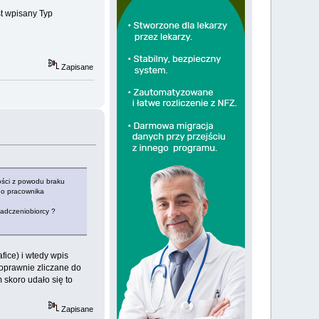
st wpisany Typ
Zapisane
ości z powodu braku
go pracownika
iadczeniobiorcy ?
fice) i wtedy wpis
poprawnie zliczane do
m skoro udało się to
Zapisane