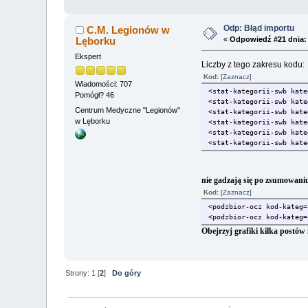
Odp: Błąd importu
C.M. Legionów w
Lęborku
«
Odpowiedź #21 dnia:
Ekspert
Liczby z tego zakresu kodu:
Kod:
[Zaznacz]
Wiadomości: 707
<stat-kategorii-swb ka
Pomógł? 46
<stat-kategorii-swb ka
Centrum Medyczne "Legionów"
<stat-kategorii-swb ka
w Lęborku
<stat-kategorii-swb ka
<stat-kategorii-swb ka
<stat-kategorii-swb kate
nie gadzają się po zsumowani
Kod:
[Zaznacz]
<podzbior-ocz kod-kateg
<podzbior-ocz kod-kateg=
Obejrzyj grafiki kilka postów 
Strony:
1
[
2
]
Do góry