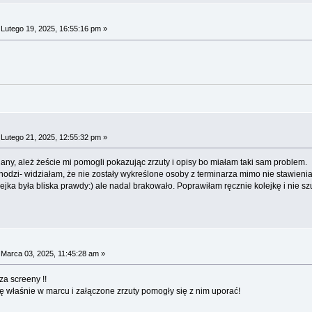
Lutego 19, 2025, 16:55:16 pm »
Lutego 21, 2025, 12:55:32 pm »
any, ależ żeście mi pomogli pokazując zrzuty i opisy bo miałam taki sam problem.
odzi- widziałam, że nie zostały wykreślone osoby z terminarza mimo nie stawienia
lejka była bliska prawdy:) ale nadal brakowało. Poprawiłam ręcznie kolejkę i nie s
Marca 03, 2025, 11:45:28 am »
za screeny !!
ię właśnie w marcu i załączone zrzuty pomogły się z nim uporać!