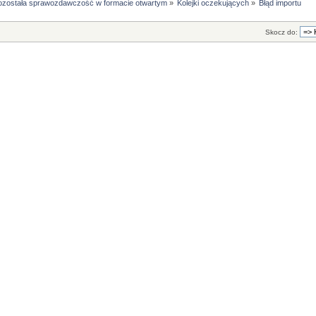
ozostała sprawozdawczość w formacie otwartym
»
Kolejki oczekujących
»
Błąd importu
Skocz do: