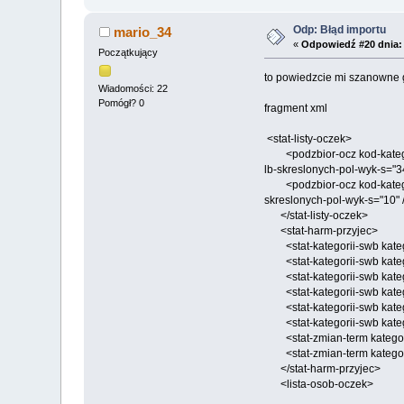
Odp: Błąd importu
mario_34
«
Odpowiedź #20 dnia:
Początkujący
to powiedzcie mi szanowne 
Wiadomości: 22
Pomógł? 0
fragment xml
<stat-listy-oczek>
<podzbior-ocz kod-kateg="1
lb-skreslonych-pol-wyk-s="34
<podzbior-ocz kod-kateg="2
skreslonych-pol-wyk-s="10" 
</stat-listy-oczek>
<stat-harm-przyjec>
<stat-kategorii-swb katego
<stat-kategorii-swb katego
<stat-kategorii-swb katego
<stat-kategorii-swb katego
<stat-kategorii-swb katego
<stat-kategorii-swb katego
<stat-zmian-term kategori
<stat-zmian-term kategori
</stat-harm-przyjec>
<lista-osob-oczek>