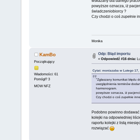
wskazany dla danego prac
powyższe oznacza, iż pacjenc
świadczeniobiorcy ?
Czy chodzi o coś zupełnie i
Monika
Odp: Błąd importu
KamBo
«
Odpowiedź #16 dnia:
Lu
Początkujący
Cytat: moniazaba w Lutego 17,
Wiadomości: 61
Pomógł? 3
"Zgłaszany komunikat błędu do
uwzględnienia terminów dodan
MOW NFZ
harmonogram.
powyższe oznacza, iż pacjenci 
Czy chodzi o coś zupełnie inn
Podobno powinno dodawać się
kolejki na odpowiedniej liś
raportu kolejki z listą miesi
rozwiązać