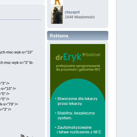
cilazapril
1648 Wiadomości
Reklama
nych-msc-wyk-s="10"
h-msc-wyk-s="3" lb-
"3" />
s="10" />
"0" />
"0" />
k-s="79" />
="3" />