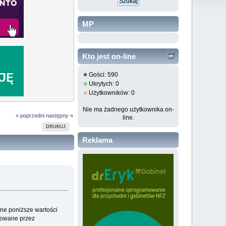
MP
Kto jest on-line
Gości: 590
Ukrytych: 0
Użytkowników: 0
Nie ma żadnego użytkownika on-
« poprzedni
następny »
line.
DRUKUJ
Reklama
ane poniższe wartości
rowane przez