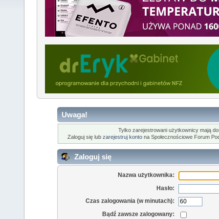
Uwaga!
Tylko zarejestrowani użytkownicy mają dost
Zaloguj się lub
zarejestruj konto
na Społecznościowe Forum Po
Zaloguj się
Nazwa użytkownika:
Hasło:
Czas zalogowania (w minutach):
Bądź zawsze zalogowany: