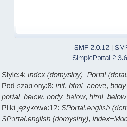
SMF 2.0.12
|
SMF
SimplePortal 2.3.
Style:4:
index (domyslny)
,
Portal (defau
Pod-szablony:8:
init
,
html_above
,
body
portal_below
,
body_below
,
html_below
Pliki językowe:12:
SPortal.english (do
SPortal.english (domyslny)
,
index+Modi