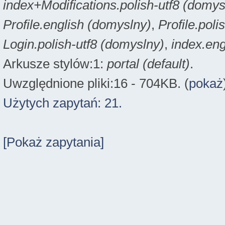
index+Modifications.polish-utf8 (domys
Profile.english (domyslny)
,
Profile.poli
Login.polish-utf8 (domyslny)
,
index.eng
Arkusze stylów:1:
portal (default)
.
Uwzględnione pliki:16 - 704KB. (
pokaż
Użytych zapytań: 21.
[Pokaż zapytania]