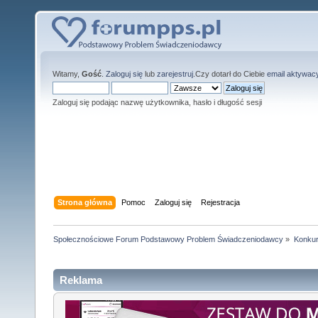
Witamy,
Gość
.
Zaloguj się
lub
zarejestruj
.Czy dotarł do Ciebie
email aktywac
Zaloguj się podając nazwę użytkownika, hasło i długość sesji
Strona główna
Pomoc
Zaloguj się
Rejestracja
Społecznościowe Forum Podstawowy Problem Świadczeniodawcy
»
Konkur
Reklama