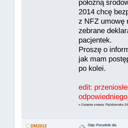
położną środo
2014 chcę bez
z NFZ umowę 
zebrane deklar
pacjentek.
Proszę o infor
jak mam postęp
po kolei.
edit: przeniosł
odpowiedniego 
«
Ostatnia zmiana: Października 1
Odp: Poradnik dla
DM2013