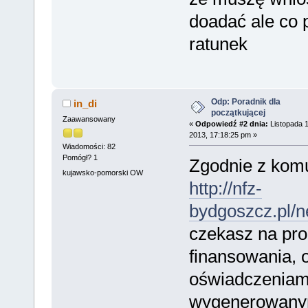
doadać ale co 
ratunek
Odp: Poradnik dla
in_di
początkującej
Zaawansowany
«
Odpowiedź #2 dnia:
Listopada 1
2013, 17:18:25 pm »
Wiadomości: 82
Pomógł? 1
Zgodnie z kom
kujawsko-pomorski OW
http://nfz-
bydgoszcz.pl/n
czekasz na pro
finansowania, 
oświadczeniam
wygenerowany