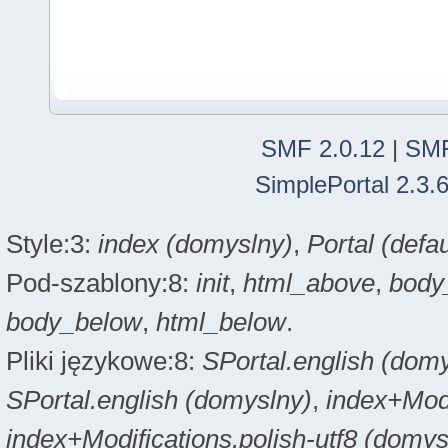
SMF 2.0.12
|
SMF
SimplePortal 2.3.
Style:3:
index (domyslny)
,
Portal (defau
Pod-szablony:8:
init
,
html_above
,
body
body_below
,
html_below
.
Pliki językowe:8:
SPortal.english (dom
SPortal.english (domyslny)
,
index+Modi
index+Modifications.polish-utf8 (domys