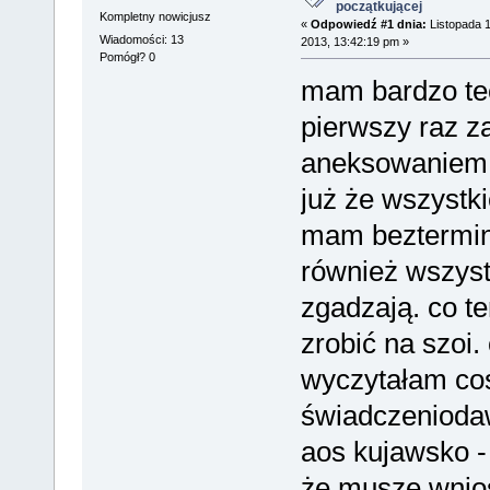
początkującej
Kompletny nowicjusz
«
Odpowiedź #1 dnia:
Listopada 1
Wiadomości: 13
2013, 13:42:19 pm »
Pomógł? 0
mam bardzo tec
pierwszy raz z
aneksowaniem 
już że wszyst
mam beztermin
również wszyst
zgadzają. co t
zrobić na szoi.
wyczytałam coś
świadczeniodaw
aos kujawsko -
że muszę wnio