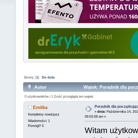
Strony: [
1
]
Do dołu
Autor
Wątek: Poradnik dla pocz
0 użytkowników i 1 Gość przegląda ten wątek.
Poradnik dla początkują
Emilka
«
dnia:
Października 14, 201
Kompletny nowicjusz
09:03:08 am »
Wiadomości: 1
Pomógł? 0
Witam użytkow