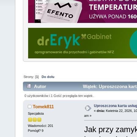
Strony: [
1
]
Do dołu
Autor
Wątek: Uproszczona karta
0 użytkowników i 1 Gość przegląda ten wątek.
Uproszczona karta usług
Tomek811
«
dnia:
Kwietnia 22, 2026, 1
Specjalista
am »
Wiadomości: 201
Jak przy zamyk
Pomógł? 9