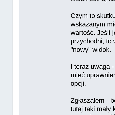
Czym to skutk
wskazanym mie
wartość. Jeśli j
przychodni, to
"nowy" widok.
I teraz uwaga -
mieć uprawnień
opcji.
Zgłaszałem - b
tutaj taki mały 