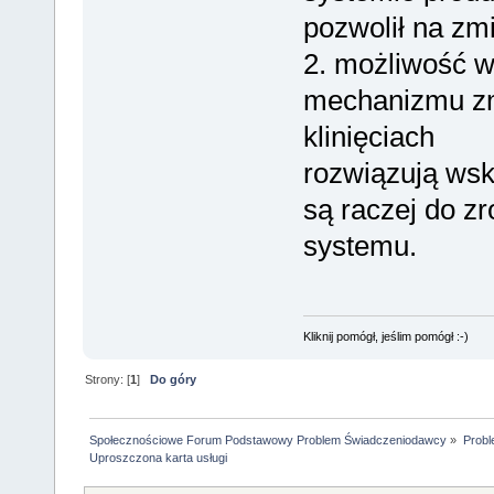
pozwolił na zm
2. możliwość w
mechanizmu zm
klinięciach
rozwiązują wsk
są raczej do zr
systemu.
Kliknij pomógł, jeślim pomógł :-)
Strony: [
1
]
Do góry
Społecznościowe Forum Podstawowy Problem Świadczeniodawcy
»
Probl
Uproszczona karta usługi