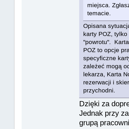
miejsca. Zgłasza
temacie.
Opisana sytuac
karty POZ, tylk
"powrotu". Karta 
POZ to opcje pra
specyficzne kart
zależeć mogą o
lekarza, Karta N
rezerwacji i skie
przychodni.
Dzięki za dopr
Jednak przy za
grupą pracowni