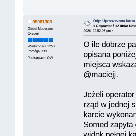
Odp: Uproszczona karta 
09061303
«
Odpowiedź #2 dnia:
Kwiet
Global Moderator
2026, 22:52:06 pm »
Ekspert
O ile dobrze p
Wiadomości: 3253
Pomógł? 339
opisana poniże
Podkarpacki OW
miejsca wskaz
@maciejj.
Jeżeli operator
rząd w jednej se
karcie wykonani
Somed zapyta c
widok pełnej ka