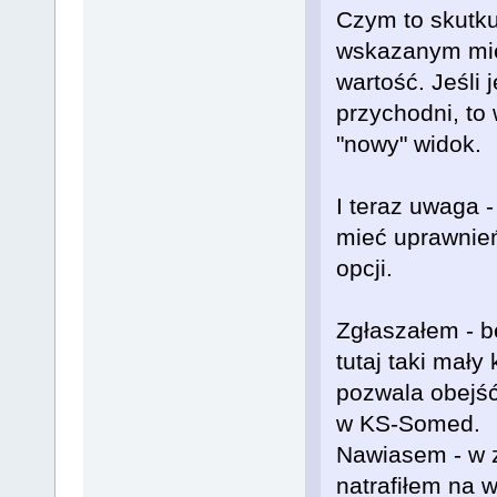
Czym to skutk
wskazanym mie
wartość. Jeśli j
przychodni, to
"nowy" widok.
I teraz uwaga -
mieć uprawnie
opcji.
Zgłaszałem - b
tutaj taki mały
pozwala obejś
w KS-Somed.
Nawiasem - w 
natrafiłem na 