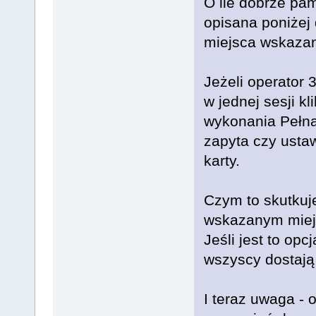
O ile dobrze pam
opisana poniżej 
miejsca wskazan
Jeżeli operator 
w jednej sesji kl
wykonania Pełna
zapyta czy ustaw
karty.
Czym to skutkuj
wskazanym miejs
Jeśli jest to opc
wszyscy dostają
I teraz uwaga - 