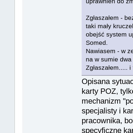
uprawnień do zmi
Zgłaszałem - bez
taki mały krucze
obejść system u
Somed.
Nawiasem - w ze
na w sumie dwa 
Zgłaszałem..... i
Opisana sytua
karty POZ, tyl
mechanizm "po
specjalisty i k
pracownika, bo 
specyficzne kar