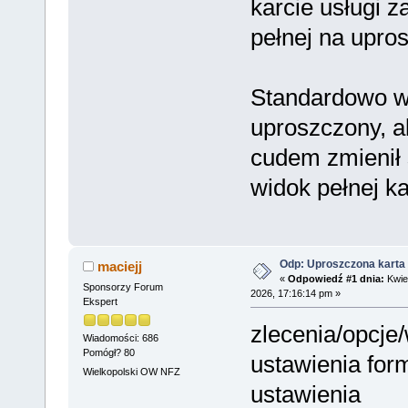
karcie usługi z
pełnej na upro
Standardowo w
uproszczony, a
cudem zmienił 
widok pełnej ka
Odp: Uproszczona karta 
maciejj
«
Odpowiedź #1 dnia:
Kwiet
Sponsorzy Forum
2026, 17:16:14 pm »
Ekspert
zlecenia/opcje
Wiadomości: 686
Pomógł? 80
ustawienia form
Wielkopolski OW NFZ
ustawienia