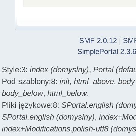
SMF 2.0.12
|
SMF
SimplePortal 2.3.
Style:3:
index (domyslny)
,
Portal (defau
Pod-szablony:8:
init
,
html_above
,
body
body_below
,
html_below
.
Pliki językowe:8:
SPortal.english (dom
SPortal.english (domyslny)
,
index+Modi
index+Modifications.polish-utf8 (domys