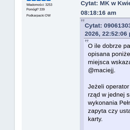
Cytat: MK w Kwie
Wiadomości: 3253
Pomógł? 339
08:18:16 am
Podkarpacki OW
Cytat: 0906130
2026, 22:52:06
O ile dobrze p
opisana poniże
miejsca wskaz
@maciejj.
Jeżeli operator
rząd w jednej s
wykonania Pełn
zapyta czy ust
karty.