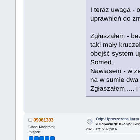
I teraz uwaga - 
uprawnień do zmi
Zgłaszałem - bez
taki mały krucze
obejść system u
Somed.
Nawiasem - w ze
na w sumie dwa 
Zgłaszałem..... i
Odp: Uproszczona karta 
09061303
«
Odpowiedź #5 dnia:
Kwiet
Global Moderator
2026, 12:15:02 pm »
Ekspert