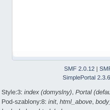
SMF 2.0.12
|
SMF
SimplePortal 2.3.
Style:3:
index (domyslny)
,
Portal (defau
Pod-szablony:8:
init
,
html_above
,
body