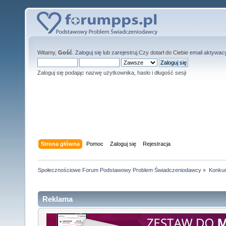
Witamy,
Gość
.
Zaloguj się
lub
zarejestruj
.Czy dotarł do Ciebie
email aktywac
Zaloguj się podając nazwę użytkownika, hasło i długość sesji
Strona główna
Pomoc
Zaloguj się
Rejestracja
Społecznościowe Forum Podstawowy Problem Świadczeniodawcy
»
Konkur
Reklama