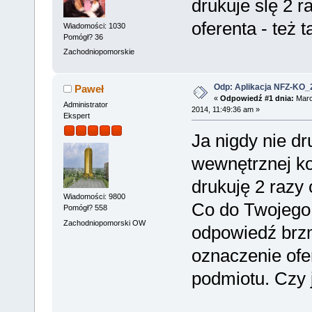
drukuje slę 2 r
oferenta - też 
Wiadomości: 1030
Pomógł? 36
Zachodniopomorskie
Odp: Aplikacja NFZ-KO_
Paweł
«
Odpowiedź #1 dnia:
Marc
Administrator
2014, 11:49:36 am »
Ekspert
Ja nigdy nie d
wewnętrznej k
drukuję 2 razy
Wiadomości: 9800
Co do Twojego 
Pomógł? 558
Zachodniopomorski OW
odpowiedź brzm
oznaczenie ofer
podmiotu. Czy 