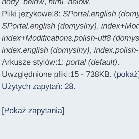
body_below
,
html_below
.
Pliki językowe:8:
SPortal.english (dom
SPortal.english (domyslny)
,
index+Modi
index+Modifications.polish-utf8 (domys
index.english (domyslny)
,
index.polish
Arkusze stylów:1:
portal (default)
.
Uwzględnione pliki:15 - 738KB. (
pokaż
Użytych zapytań: 28.
[Pokaż zapytania]