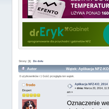
Strony: [
1
]
Do dołu
Autor
Wątek: Aplikacja NFZ-KO
0 użytkowników i 1 Gość przegląda ten wątek.
Aplikacja NFZ-KO_2014
frodo
«
dnia:
Marca 20, 2014, 11:3
Ekspert
am »
Oznaczenie wew