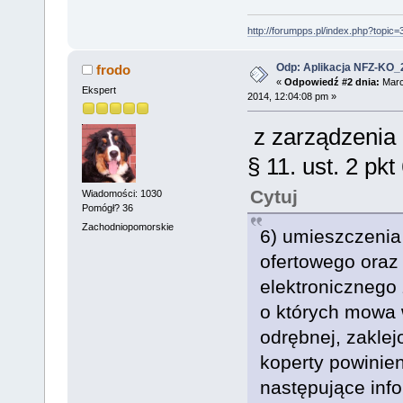
http://forumpps.pl/index.php?topic=
Odp: Aplikacja NFZ-KO_
frodo
«
Odpowiedź #2 dnia:
Marc
Ekspert
2014, 12:04:08 pm »
z zarządzenia
§ 11. ust. 2 pkt
Cytuj
Wiadomości: 1030
Pomógł? 36
Zachodniopomorskie
6) umieszczenia
ofertowego oraz
elektronicznego 
o których mowa w
odrębnej, zaklej
koperty powinie
następujące info