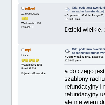
Odp: podstawa zwolnieni
julbed
na rachunku refundacyj
Zaawansowany
«
Odpowiedź #8 dnia:
Lutego 05, 
18:36:38 pm »
Wiadomości: 100
Pomógł? 0
Dzięki wielkie, 
Odp: podstawa zwolnieni
mpi
na rachunku refundacyj
Ekspert
«
Odpowiedź #9 dnia:
Lutego 05, 
20:18:06 pm »
Wiadomości: 3356
Pomógł? 116
a do czego jes
Kujawsko-Pomorskie
szablony rach
refundacyjny i
refundacyjny ue
ale nie wiem d