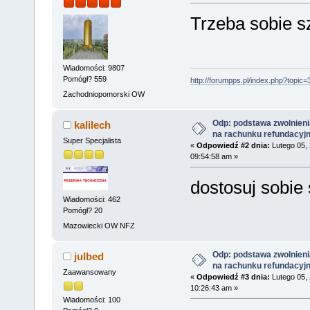
Trzeba sobie s
Wiadomości: 9807
Pomógł? 559
http://forumpps.pl/index.php?topic=
Zachodniopomorski OW
Odp: podstawa zwolnieni
kalilech
na rachunku refundacyj
Super Specjalista
«
Odpowiedź #2 dnia:
Lutego 05, 
09:54:58 am »
dostosuj sobie
Wiadomości: 462
Pomógł? 20
Mazowiecki OW NFZ
Odp: podstawa zwolnieni
julbed
na rachunku refundacyj
Zaawansowany
«
Odpowiedź #3 dnia:
Lutego 05, 
10:26:43 am »
Wiadomości: 100