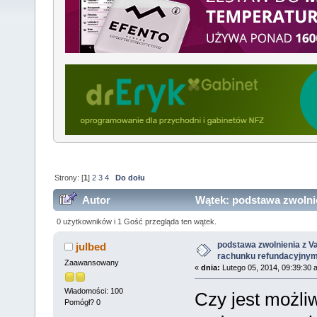
Strony: [
1
]
2
3
4
Do dołu
Autor
Wątek: podstawa zwolnie
refundacyjnym (Przeczytany 151316 razy)
0 użytkowników i 1 Gość przegląda ten wątek.
podstawa zwolnienia z Va
julbed
rachunku refundacyjny
Zaawansowany
«
dnia:
Lutego 05, 2014, 09:39:30 
Wiadomości: 100
Czy jest możli
Pomógł? 0