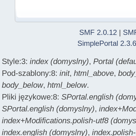
SMF 2.0.12
|
SMF
SimplePortal 2.3.
Style:3:
index (domyslny)
,
Portal (defau
Pod-szablony:8:
init
,
html_above
,
body
body_below
,
html_below
.
Pliki językowe:8:
SPortal.english (dom
SPortal.english (domyslny)
,
index+Modi
index+Modifications.polish-utf8 (domys
index.english (domyslny)
,
index.polish