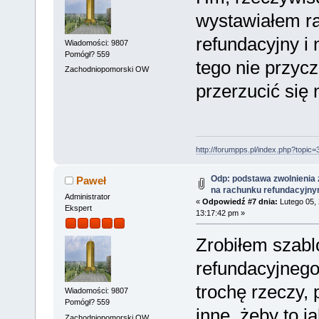
wystawiałem r
refundacyjny i 
Wiadomości: 9807
Pomógł? 559
tego nie przycz
Zachodniopomorski OW
przerzucić się
http://forumpps.pl/index.php?topic=
Odp: podstawa zwolnienia 
Paweł
na rachunku refundacyjn
Administrator
«
Odpowiedź #7 dnia:
Lutego 05, 
Ekspert
13:17:42 pm »
Zrobiłem szabl
refundacyjneg
trochę rzeczy,
Wiadomości: 9807
Pomógł? 559
inne, żeby to j
Zachodniopomorski OW