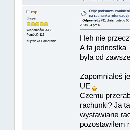
Odp: podstawa zwolnieni
mpi
na rachunku refundacyj
Ekspert
«
Odpowiedź #11 dnia:
Lutego 05,
20:38:24 pm »
Wiadomości: 3356
Pomógł? 116
Heh nie przec
Kujawsko-Pomorskie
A ta jednostk
była od zawsze
Zapomniałeś je
UE
Czemu przerabi
rachunki? Ja t
wystawiane ra
pozostawiłem r