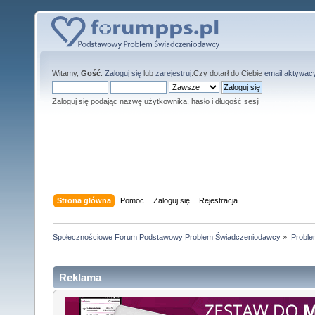
Witamy,
Gość
.
Zaloguj się
lub
zarejestruj
.Czy dotarł do Ciebie
email aktywac
Zaloguj się podając nazwę użytkownika, hasło i długość sesji
Strona główna
Pomoc
Zaloguj się
Rejestracja
Społecznościowe Forum Podstawowy Problem Świadczeniodawcy
»
Proble
Reklama