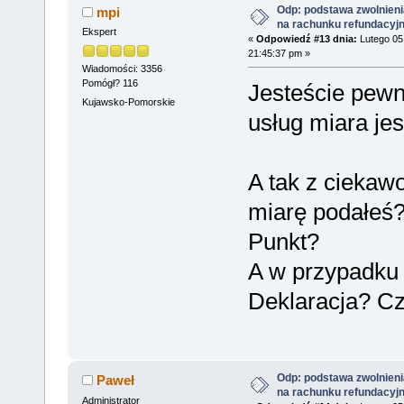
Odp: podstawa zwolnieni
mpi
na rachunku refundacyj
Ekspert
«
Odpowiedź #13 dnia:
Lutego 05
21:45:37 pm »
Wiadomości: 3356
Pomógł? 116
Jesteście pewn
Kujawsko-Pomorskie
usług miara j
A tak z ciekaw
miarę podałeś
Punkt?
A w przypadku
Deklaracja? C
Odp: podstawa zwolnieni
Paweł
na rachunku refundacyj
Administrator