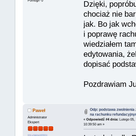
Pomógł? 0
Dzięki, poprób
chociaż nie ba
jak. Bo jak wc
i poprawę rachu
wiedziałem tam
edytowania, ż
dopisać podsta
Pozdrawiam Ju
Odp: podstawa zwolnienia 
Paweł
na rachunku refundacyjn
Administrator
«
Odpowiedź #4 dnia:
Lutego 05, 
Ekspert
10:39:50 am »