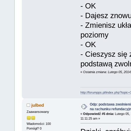
- OK
- Dajesz znow
- Zmienisz ukł
poziomy
- OK
- Cieszysz się 
podstawą zwol
«
Ostatnia zmiana: Lutego 05, 201
http://forumpps.pl/index.php?topic=
Odp: podstawa zwolnieni
julbed
na rachunku refundacyj
Zaawansowany
«
Odpowiedź #5 dnia:
Lutego 05, 
11:11:25 am »
Wiadomości: 100
Pomógł? 0