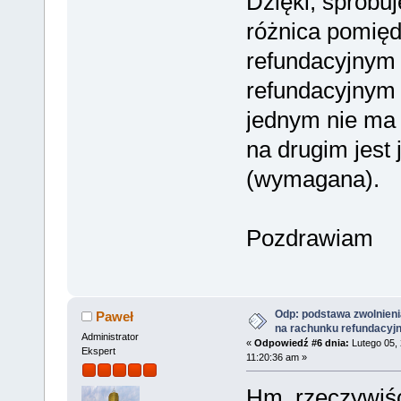
Dzięki, spróbu
różnica pomię
refundacyjnym
refundacyjnym 
jednym nie ma 
na drugim jest
(wymagana).
Pozdrawiam
Odp: podstawa zwolnieni
Paweł
na rachunku refundacyj
Administrator
«
Odpowiedź #6 dnia:
Lutego 05, 
Ekspert
11:20:36 am »
Hm, rzeczywiś