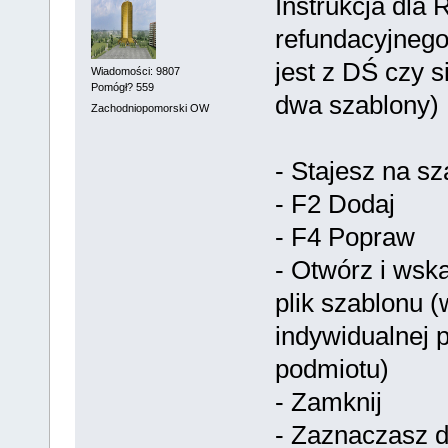
Instrukcja dla
refundacyjnego
jest z DŚ czy s
Wiadomości: 9807
Pomógł? 559
dwa szablony)
Zachodniopomorski OW
- Stajesz na sz
- F2 Dodaj
- F4 Popraw
- Otwórz i wsk
plik szablonu (
indywidualnej p
podmiotu)
- Zamknij
- Zaznaczasz 