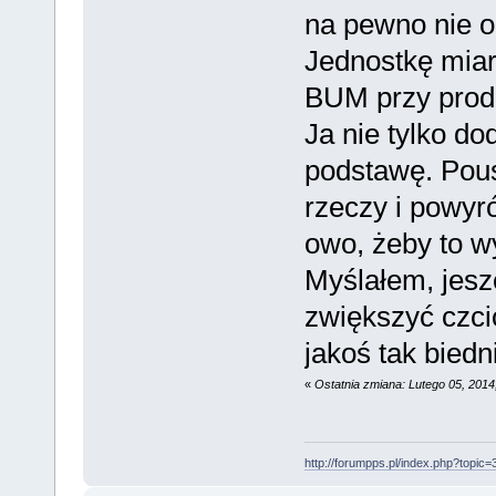
na pewno nie o
Jednostkę mia
BUM przy prod
Ja nie tylko d
podstawę. Po
rzeczy i powyr
owo, żeby to w
Myślałem, jesz
zwiększyć czc
jakoś tak bied
«
Ostatnia zmiana: Lutego 05, 201
http://forumpps.pl/index.php?topic=