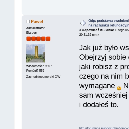
Odp: podstawa zwolnieni
Paweł
na rachunku refundacyj
Administrator
«
Odpowiedź #10 dnia:
Lutego 05
Ekspert
20:31:32 pm »
Jak już było w
Obejrzyj sobie
jaki robisz z p
Wiadomości: 9807
Pomógł? 559
czego na nim br
Zachodniopomorski OW
wymagane
No
sam wcześniej 
i dodałeś to.
http://forumpps.pl/index.php?topic=