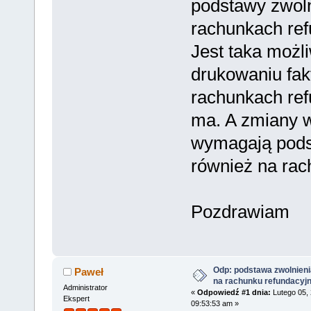
podstawy zwoln
rachunkach re
Jest taka możl
drukowaniu fakt
rachunkach ref
ma. A zmiany w
wymagają pods
również na rac
Pozdrawiam
Odp: podstawa zwolnieni
Paweł
na rachunku refundacyj
Administrator
«
Odpowiedź #1 dnia:
Lutego 05, 
Ekspert
09:53:53 am »