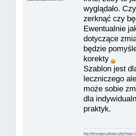
wyglądało. Czy
zerknąć czy bę
Ewentualnie ja
dotyczące zmia
będzie pomyśl
korekty
Szablon jest d
leczniczego ale
może sobie zmi
dla indywidual
praktyk.
http://forumpps.pl/index.php?topic=