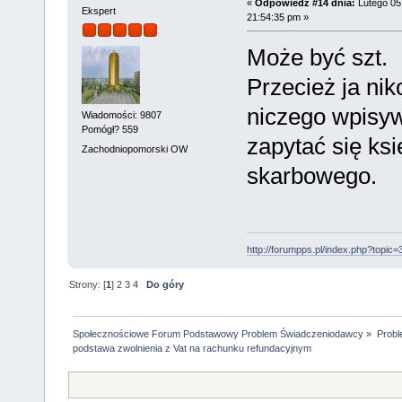
«
Odpowiedź #14 dnia:
Lutego 05
Ekspert
21:54:35 pm »
Może być szt.
Przecież ja ni
niczego wpisy
Wiadomości: 9807
Pomógł? 559
zapytać się ks
Zachodniopomorski OW
skarbowego.
http://forumpps.pl/index.php?topic=
Strony: [
1
]
2
3
4
Do góry
Społecznościowe Forum Podstawowy Problem Świadczeniodawcy
»
Probl
podstawa zwolnienia z Vat na rachunku refundacyjnym