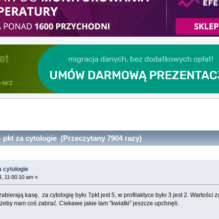
 pkt za cytologie (Przeczytany 7904 razy)
a cytologie
4, 11:00:10 am »
bierają kasę, za cytologię było 7pkt jest 5, w profilaktyce było 3 jest 2. Wartości 
żeby nam coś zabrać. Ciekawe jakie tam "kwiatki" jeszcze upchnęli.