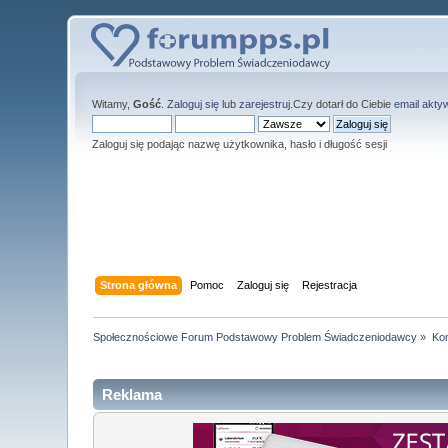
Witamy,
Gość
.
Zaloguj się
lub
zarejestruj
.Czy dotarł do Ciebie
email akty
Zaloguj się podając nazwę użytkownika, hasło i długość sesji
Strona główna
Pomoc
Zaloguj się
Rejestracja
Społecznościowe Forum Podstawowy Problem Świadczeniodawcy
»
Kon
Reklama