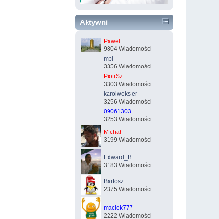
Aktywni
Paweł
9804 Wiadomości
mpi
3356 Wiadomości
PiotrSz
3303 Wiadomości
karolweksler
3256 Wiadomości
09061303
3253 Wiadomości
Michał
3199 Wiadomości
Edward_B
3183 Wiadomości
Bartosz
2375 Wiadomości
maciek777
2222 Wiadomości