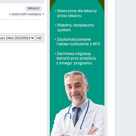
DRUKUJ
« poprzedni
następny »