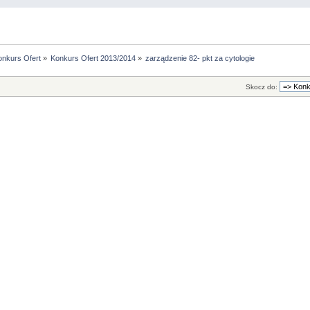
onkurs Ofert
»
Konkurs Ofert 2013/2014
»
zarządzenie 82- pkt za cytologie
Skocz do: