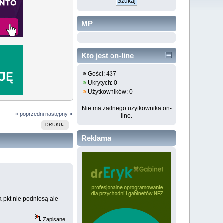
MP
Kto jest on-line
Gości: 437
Ukrytych: 0
Użytkowników: 0
Nie ma żadnego użytkownika on-
« poprzedni
następny »
line.
DRUKUJ
Reklama
za pkt nie podniosą ale
Zapisane