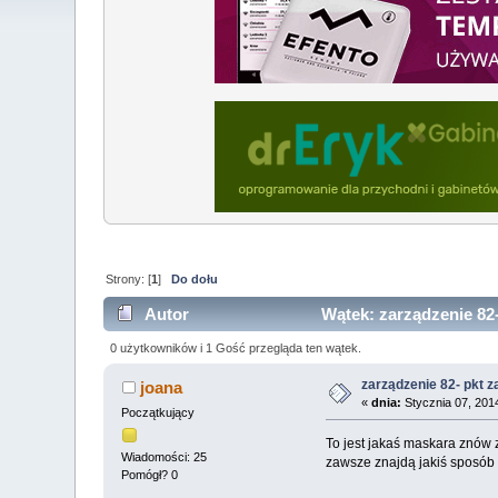
Strony: [
1
]
Do dołu
Autor
Wątek: zarządzenie 82-
0 użytkowników i 1 Gość przegląda ten wątek.
zarządzenie 82- pkt z
joana
«
dnia:
Stycznia 07, 201
Początkujący
To jest jakaś maskara znów za
Wiadomości: 25
zawsze znajdą jakiś sposób 
Pomógł? 0