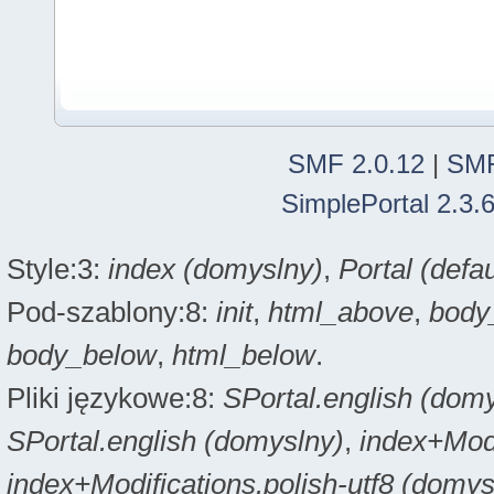
SMF 2.0.12
|
SMF
SimplePortal 2.3.
Style:3:
index (domyslny)
,
Portal (defau
Pod-szablony:8:
init
,
html_above
,
body
body_below
,
html_below
.
Pliki językowe:8:
SPortal.english (dom
SPortal.english (domyslny)
,
index+Modi
index+Modifications.polish-utf8 (domys