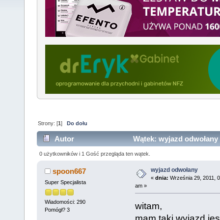
Strony: [
1
]
Do dołu
Autor
Wątek: wyjazd odwołany 
0 użytkowników i 1 Gość przegląda ten wątek.
wyjazd odwołany
spoon667
«
dnia:
Września 29, 2011, 0
Super Specjalista
am »
Wiadomości: 290
witam,
Pomógł? 3
mam taki wyjazd jes