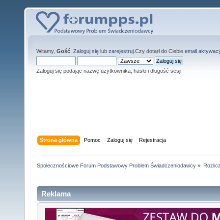
Witamy,
Gość
.
Zaloguj się
lub
zarejestruj
.Czy dotarł do Ciebie
email aktywac
Zaloguj się podając nazwę użytkownika, hasło i długość sesji
Strona główna
Pomoc
Zaloguj się
Rejestracja
Społecznościowe Forum Podstawowy Problem Świadczeniodawcy
»
Rozlic
Reklama