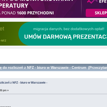
 do rozliczeń z NFZ - biuro w Warszawie - Centrum (Przeczytan
zliczeń z NFZ - biuro w Warszawie -
39 pm »