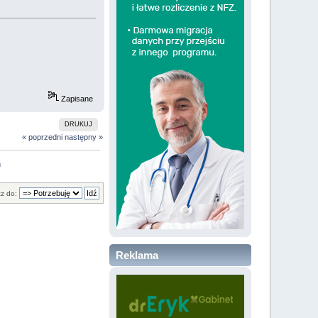
Zapisane
DRUKUJ
« poprzedni
następny »
m
z do:
Reklama