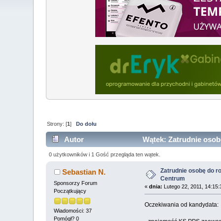
Strony: [
1
]
Do dołu
Autor
Wątek: Zatrudnie osobę
0 użytkowników i 1 Gość przegląda ten wątek.
Zatrudnie osobę do ro
Sebastian N.
Centrum
Sponsorzy Forum
«
dnia:
Lutego 22, 2011, 14:15:
Początkujący
Oczekiwania od kandydata:
Wiadomości: 37
Pomógł? 0