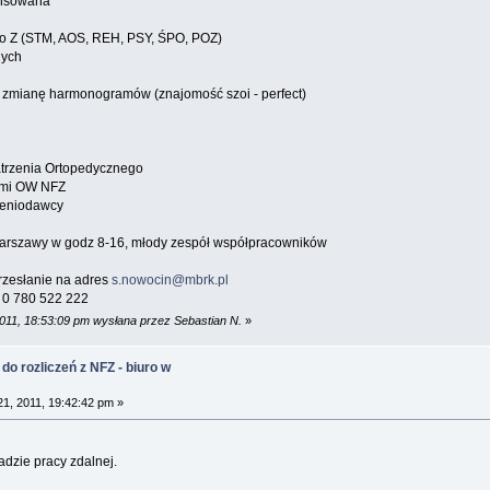
ansowana
 do Z (STM, AOS, REH, PSY, ŚPO, POZ)
nych
 zmianę harmonogramów (znajomość szoi - perfect)
atrzenia Ortopedycznego
nymi OW NFZ
zeniodawcy
Warszawy w godz 8-16, młody zespół współpracowników
rzesłanie na adres
s.nowocin@mbrk.pl
m 0 780 522 222
2011, 18:53:09 pm wysłana przez Sebastian N.
»
do rozliczeń z NFZ - biuro w
1, 2011, 19:42:42 pm »
dzie pracy zdalnej.