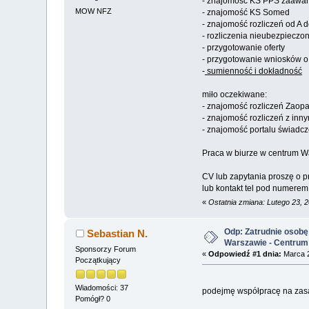
- znajomość KS PPS zaaw
MOW NFZ
- znajomość KS Somed
- znajomość rozliczeń od A
- rozliczenia nieubezpieczo
- przygotowanie oferty
- przygotowanie wniosków o
-
sumienność i dokładność
miło oczekiwane:
- znajomość rozliczeń Zaop
- znajomość rozliczeń z in
- znajomość portalu świadc
Praca w biurze w centrum 
CV lub zapytania proszę o p
lub kontakt tel pod numere
«
Ostatnia zmiana: Lutego 23, 
Odp: Zatrudnie osobę 
Sebastian N.
Warszawie - Centrum
Sponsorzy Forum
«
Odpowiedź #1 dnia:
Marca 2
Początkujący
Wiadomości: 37
podejmę współpracę na zasa
Pomógł? 0