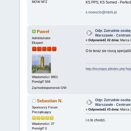
MOW NFZ
KS PPS; KS Somed - Perfect
s.nowocin@mbrk.pl
Odp: Zatrudnie osobę 
Paweł
Warszawie - Centrum
Administrator
«
Odpowiedź #2 dnia:
Marca 2
Ekspert
O to teraz sie rzucą specjali
http://forumpps.pl/index.php?to
Wiadomości: 9801
Pomógł? 558
Zachodniopomorski OW
Odp: Zatrudnie osobę 
Sebastian N.
Warszawie - Centrum
Sponsorzy Forum
«
Odpowiedź #3 dnia:
Marca 2
Początkujący
i o to chodzi..
Wiadomości: 37
Pomógł? 0