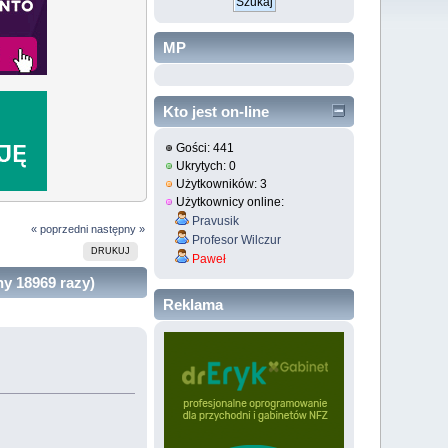
MP
Kto jest on-line
Gości: 441
Ukrytych: 0
Użytkowników: 3
Użytkownicy online:
Pravusik
« poprzedni
następny »
Profesor Wilczur
DRUKUJ
Paweł
y 18969 razy)
Reklama