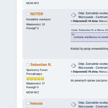
MOW NFZ
Odp: Zatrudnie osobę 
NOTER
Warszawie - Centrum
Kompletny nowicjusz
«
Odpowiedź #4 dnia:
Marca 2
Wiadomości: 10
Pomógł? 0
Cytat: Sebastian N. w Marca 21
podejmę współpracę na zasadz
Kiedyś tą opcję omawialiśm
Odp: Zatrudnie osobę 
Sebastian N.
Warszawie - Centrum
Sponsorzy Forum
«
Odpowiedź #5 dnia:
Marca 2
Początkujący
do pewnych spraw zaczyna s
Wiadomości: 37
Pomógł? 0
MOW NFZ
Odp: Zatrudnie osobę 
helusia
Warszawie - Centrum