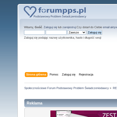
Witamy,
Gość
.
Zaloguj się
lub
zarejestruj
.Czy dotarł do Ciebie
email akty
Zaloguj się podając nazwę użytkownika, hasło i długość sesji
Strona główna
Pomoc
Zaloguj się
Rejestracja
Społecznościowe Forum Podstawowy Problem Świadczeniodawcy
»
RE
Reklama