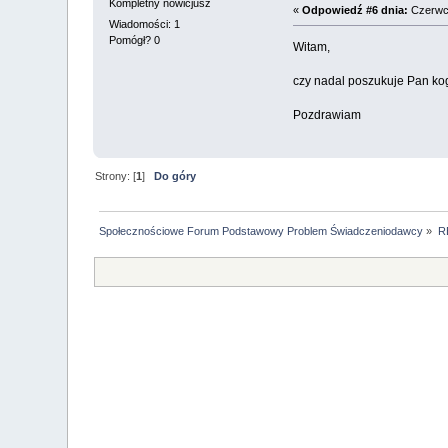
Kompletny nowicjusz
«
Odpowiedź #6 dnia:
Czerwca
Wiadomości: 1
Pomógł? 0
Witam,
czy nadal poszukuje Pan ko
Pozdrawiam
Strony: [
1
]
Do góry
Społecznościowe Forum Podstawowy Problem Świadczeniodawcy
»
R