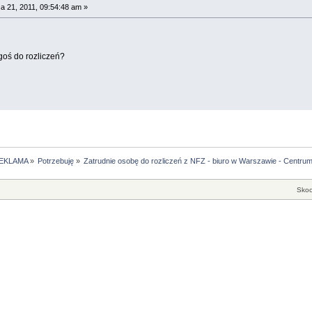
 21, 2011, 09:54:48 am »
goś do rozliczeń?
EKLAMA
»
Potrzebuję
»
Zatrudnie osobę do rozliczeń z NFZ - biuro w Warszawie - Centru
Skoc