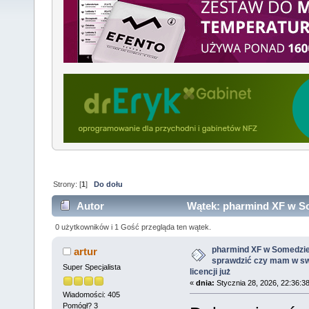
Strony: [
1
]
Do dołu
Autor
Wątek: pharmind XF w So
swojej licencji już (Przeczytany 4042 razy)
0 użytkowników i 1 Gość przegląda ten wątek.
pharmind XF w Somedzie
artur
sprawdzić czy mam w sw
Super Specjalista
licencji już
«
dnia:
Stycznia 28, 2026, 22:36:3
Wiadomości: 405
Pomógł? 3