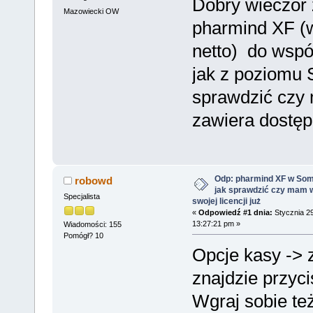
Dobry wieczór 
Mazowiecki OW
pharmind XF (w
netto) do wspó
jak z poziomu
sprawdzić czy m
zawiera dostęp
Odp: pharmind XF w Som
robowd
jak sprawdzić czy mam 
Specjalista
swojej licencji już
«
Odpowiedź #1 dnia:
Stycznia 29
13:27:21 pm »
Wiadomości: 155
Pomógł? 10
Opcje kasy ->
znajdzie przyci
Wgraj sobie też