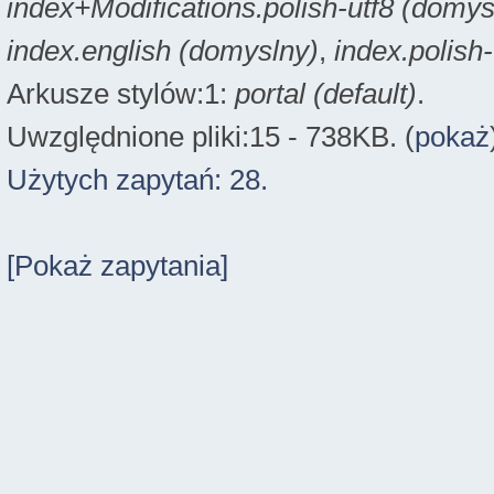
index+Modifications.polish-utf8 (domys
index.english (domyslny)
,
index.polish
Arkusze stylów:1:
portal (default)
.
Uwzględnione pliki:15 - 738KB. (
pokaż
Użytych zapytań: 28.
[Pokaż zapytania]