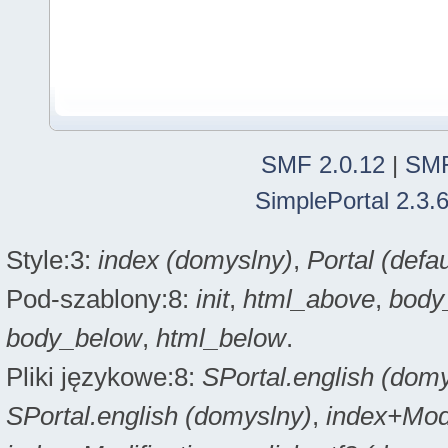
SMF 2.0.12
|
SMF
SimplePortal 2.3.
Style:3:
index (domyslny)
,
Portal (defau
Pod-szablony:8:
init
,
html_above
,
body
body_below
,
html_below
.
Pliki językowe:8:
SPortal.english (dom
SPortal.english (domyslny)
,
index+Modi