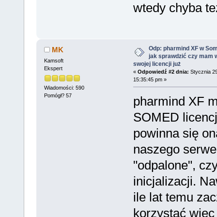
wtedy chyba te
Odp: pharmind XF w Som
MK
jak sprawdzić czy mam 
Kamsoft
swojej licencji już
Ekspert
«
Odpowiedź #2 dnia:
Stycznia 29
15:35:45 pm »
Wiadomości: 590
Pomógł? 57
pharmind XF m
SOMED licencję
powinna się on
naszego serwe
"odpalone", czy
inicjalizacji. 
ile lat temu za
korzystać wię