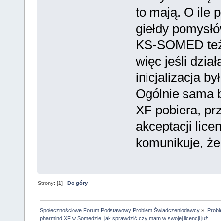
to mają. O ile
giełdy pomysłó
KS-SOMED też
więc jeśli dział
inicjalizacja był
Ogólnie sama b
XF pobiera, pr
akceptacji lice
komunikuje, że 
Strony: [
1
]
Do góry
Społecznościowe Forum Podstawowy Problem Świadczeniodawcy
»
Probl
pharmind XF w Somedzie  jak sprawdzić czy mam w swojej licencji już