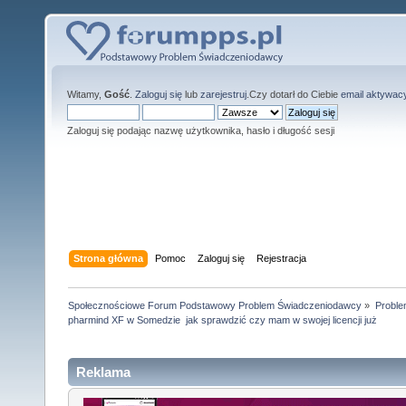
Witamy,
Gość
.
Zaloguj się
lub
zarejestruj
.Czy dotarł do Ciebie
email aktywac
Zaloguj się podając nazwę użytkownika, hasło i długość sesji
Strona główna
Pomoc
Zaloguj się
Rejestracja
Społecznościowe Forum Podstawowy Problem Świadczeniodawcy
»
Proble
pharmind XF w Somedzie  jak sprawdzić czy mam w swojej licencji już
Reklama