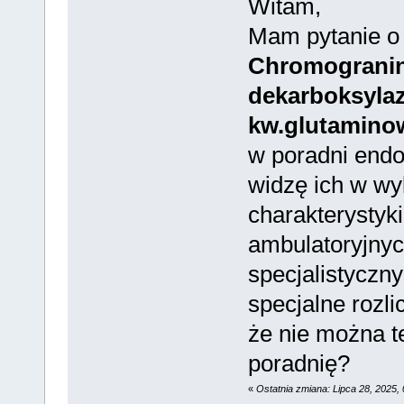
Witam,
Mam pytanie o 
Chromograni
dekarboksylaz
kw.glutamino
w poradni endo
widzę ich w wy
charakterystyki
ambulatoryjny
specjalistyczny
specjalne rozl
że nie można t
poradnię?
«
Ostatnia zmiana: Lipca 28, 2025