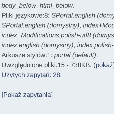
body_below
,
html_below
.
Pliki językowe:8:
SPortal.english (dom
SPortal.english (domyslny)
,
index+Modi
index+Modifications.polish-utf8 (domys
index.english (domyslny)
,
index.polish
Arkusze stylów:1:
portal (default)
.
Uwzględnione pliki:15 - 738KB. (
pokaż
Użytych zapytań: 28.
[Pokaż zapytania]