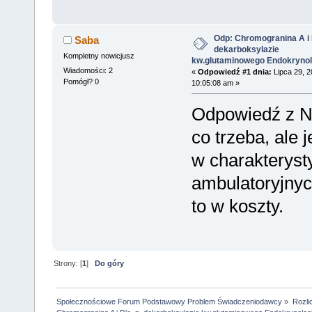
Odp: Chromogranina A i P
Saba
dekarboksylazie
Kompletny nowicjusz
kw.glutaminowego Endokrynol
Wiadomości: 2
«
Odpowiedź #1 dnia:
Lipca 29, 2
Pomógł? 0
10:05:08 am »
Odpowiedź z N
co trzeba, ale 
w charakteryst
ambulatoryjnyc
to w koszty.
Strony: [
1
]
Do góry
Społecznościowe Forum Podstawowy Problem Świadczeniodawcy
»
Rozli