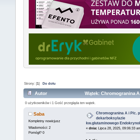
Strony: [
1
]
Do dołu
Autor
Wątek: Chromogranina A i
kw.glutaminowego Endokrynologia (Przeczytany 32
0 użytkowników i 1 Gość przegląda ten wątek.
Chromogranina A i P/c. p
Saba
dekarboksylazie
Kompletny nowicjusz
kw.glutaminowego Endokrynol
Wiadomości: 2
«
dnia:
Lipca 28, 2025, 09:06:33 a
Pomógł? 0