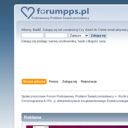
Witamy,
Gość
.
Zaloguj się
lub
zarejestruj
.Czy dotarł do Ciebie
email aktywac
Zaloguj się podając nazwę użytkownika, hasło i długość sesji
Strona główna
Pomoc
Zaloguj się
Rejestracja
Społecznościowe Forum Podstawowy Problem Świadczeniodawcy
»
Rozlic
Chromogranina A i P/c. p. dekarboksylazie kw.glutaminowego Endokrynologi
Reklama