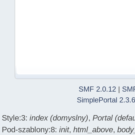
SMF 2.0.12
|
SMF
SimplePortal 2.3.
Style:3:
index (domyslny)
,
Portal (defau
Pod-szablony:8:
init
,
html_above
,
body