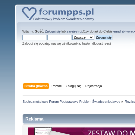
Witamy,
Gość
.
Zaloguj się
lub
zarejestruj
.Czy dotarł do Ciebie
email aktywac
Zaloguj się podając nazwę użytkownika, hasło i długość sesji
Strona główna
Pomoc
Zaloguj się
Rejestracja
Społecznościowe Forum Podstawowy Problem Świadczeniodawcy
»
Rozlic
Reklama