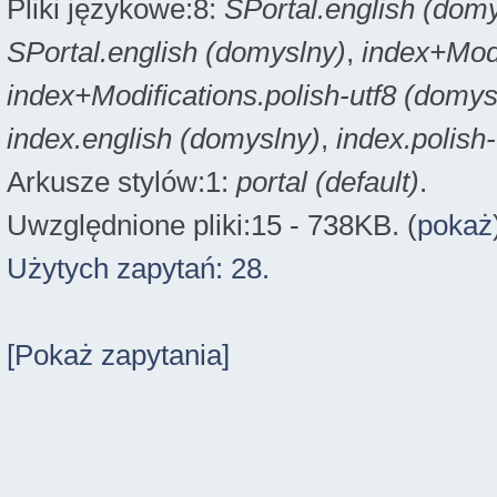
Pliki językowe:8:
SPortal.english (dom
SPortal.english (domyslny)
,
index+Modi
index+Modifications.polish-utf8 (domys
index.english (domyslny)
,
index.polish
Arkusze stylów:1:
portal (default)
.
Uwzględnione pliki:15 - 738KB. (
pokaż
Użytych zapytań: 28.
[Pokaż zapytania]