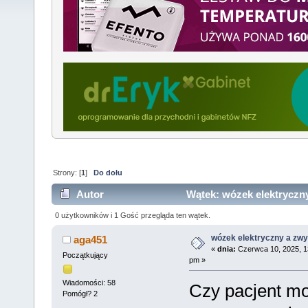
Strony: [
1
]
Do dołu
Autor
Wątek: wózek elektryczny
razy)
0 użytkowników i 1 Gość przegląda ten wątek.
wózek elektryczny a zwy
aga451
«
dnia:
Czerwca 10, 2025, 1
Początkujący
pm »
Wiadomości: 58
Czy pacjent m
Pomógł? 2