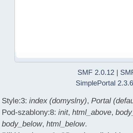
SMF 2.0.12
|
SMF
SimplePortal 2.3.
Style:3:
index (domyslny)
,
Portal (defau
Pod-szablony:8:
init
,
html_above
,
body
body_below
,
html_below
.