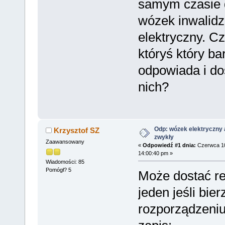
samym czasie 
wózek inwalidzk
elektryczny. C
któryś który ba
odpowiada i dos
nich?
Odp: wózek elektryczny 
Krzysztof SZ
zwykły
Zaawansowany
«
Odpowiedź #1 dnia:
Czerwca 10
14:00:40 pm »
Wiadomości: 85
Pomógł? 5
Może dostać re
jeden jeśli bie
rozporządzeniu