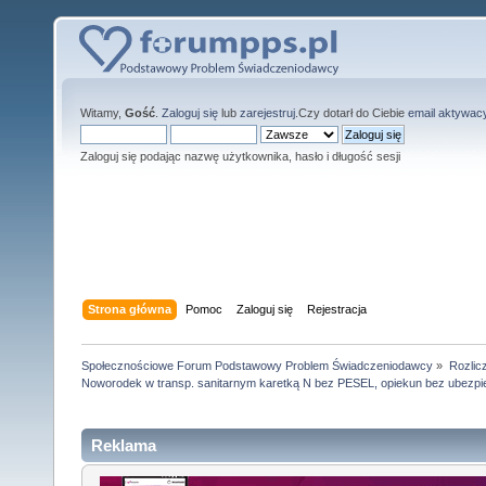
Witamy,
Gość
.
Zaloguj się
lub
zarejestruj
.Czy dotarł do Ciebie
email aktywac
Zaloguj się podając nazwę użytkownika, hasło i długość sesji
Strona główna
Pomoc
Zaloguj się
Rejestracja
Społecznościowe Forum Podstawowy Problem Świadczeniodawcy
»
Rozlic
Noworodek w transp. sanitarnym karetką N bez PESEL, opiekun bez ubezpi
Reklama