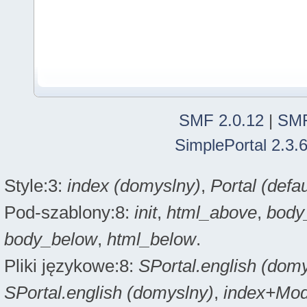
SMF 2.0.12
|
SMF
SimplePortal 2.3.
Style:3:
index (domyslny)
,
Portal (defau
Pod-szablony:8:
init
,
html_above
,
body
body_below
,
html_below
.
Pliki językowe:8:
SPortal.english (dom
SPortal.english (domyslny)
,
index+Modi