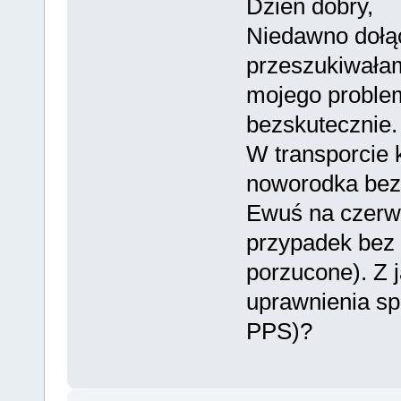
Dzień dobry,
Niedawno dołą
przeszukiwała
mojego problem
bezskutecznie.
W transporcie 
noworodka bez
Ewuś na czerw
przypadek bez 
porzucone). Z 
uprawnienia s
PPS)?