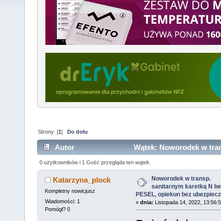
Strony: [
1
]
Do dołu
Autor
Wątek: Noworodek w tran
PESEL, opiekun bez ubezpieczenia (Przeczytany 10
0 użytkowników i 1 Gość przegląda ten wątek.
Noworodek w transp.
Katarzyna_plock
sanitarnym karetką N be
Kompletny nowicjusz
PESEL, opiekun bez ubezpiecz
Wiadomości: 1
«
dnia:
Listopada 14, 2022, 13:56:
Pomógł? 0