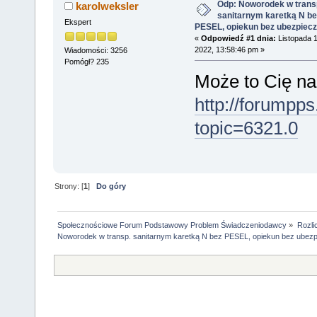
Odp: Noworodek w trans
karolweksler
sanitarnym karetką N be
Ekspert
PESEL, opiekun bez ubezpiecz
«
Odpowiedź #1 dnia:
Listopada 1
2022, 13:58:46 pm »
Wiadomości: 3256
Pomógł? 235
Może to Cię na
http://forumpps
topic=6321.0
Strony: [
1
]
Do góry
Społecznościowe Forum Podstawowy Problem Świadczeniodawcy
»
Rozli
Noworodek w transp. sanitarnym karetką N bez PESEL, opiekun bez ubezp