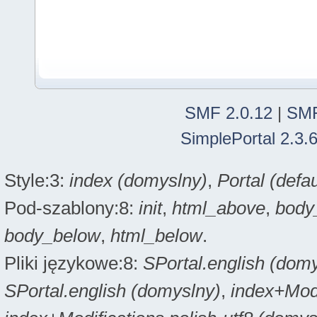
SMF 2.0.12
|
SMF
SimplePortal 2.3.
Style:3:
index (domyslny)
,
Portal (defau
Pod-szablony:8:
init
,
html_above
,
body
body_below
,
html_below
.
Pliki językowe:8:
SPortal.english (dom
SPortal.english (domyslny)
,
index+Modi