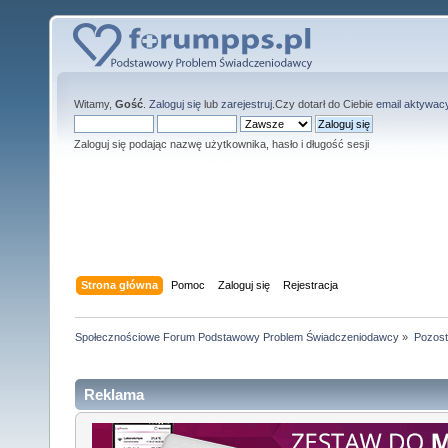
Witamy,
Gość
.
Zaloguj się
lub
zarejestruj
.Czy dotarł do Ciebie
email aktywac
Zaloguj się podając nazwę użytkownika, hasło i długość sesji
Strona główna
Pomoc
Zaloguj się
Rejestracja
Społecznościowe Forum Podstawowy Problem Świadczeniodawcy
»
Pozost
Reklama