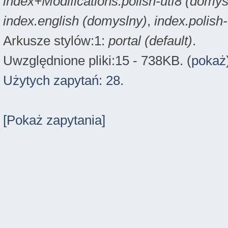
index+Modifications.polish-utf8 (domys
index.english (domyslny)
,
index.polish
Arkusze stylów:1:
portal (default)
.
Uwzględnione pliki:15 - 738KB. (
pokaż
Użytych zapytań: 28.
[Pokaż zapytania]