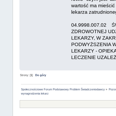
wartość ma mieścić
lekarza zatrudnion
04.9998.007.02 
ZDROWOTNEJ UDZ
LEKARZY, W ZAK
PODWYŻSZENIA 
LEKARZY - OPIEK
LECZENIE UZALE
Strony: [
1
]
Do góry
Społecznościowe Forum Podstawowy Problem Świadczeniodawcy
»
Pozos
wynagrodzenia lekarz