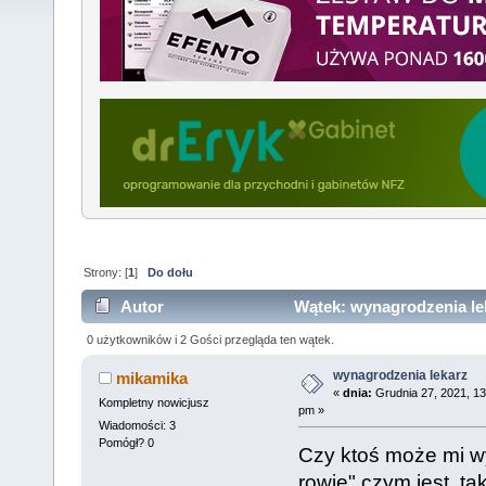
Strony: [
1
]
Do dołu
Autor
Wątek: wynagrodzenia lek
0 użytkowników i 2 Gości przegląda ten wątek.
wynagrodzenia lekarz
mikamika
«
dnia:
Grudnia 27, 2021, 13
Kompletny nowicjusz
pm »
Wiadomości: 3
Pomógł? 0
Czy ktoś może mi w
rowie" czym jest t