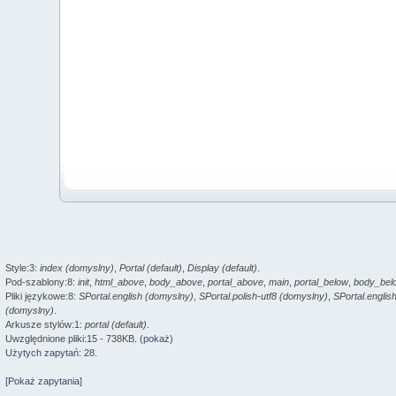
Style:3:
index (domyslny)
,
Portal (default)
,
Display (default)
.
Pod-szablony:8:
init
,
html_above
,
body_above
,
portal_above
,
main
,
portal_below
,
body_bel
Pliki językowe:8:
SPortal.english (domyslny)
,
SPortal.polish-utf8 (domyslny)
,
SPortal.englis
(domyslny)
.
Arkusze stylów:1:
portal (default)
.
Uwzględnione pliki:15 - 738KB. (
pokaż
)
Użytych zapytań: 28.
[Pokaż zapytania]