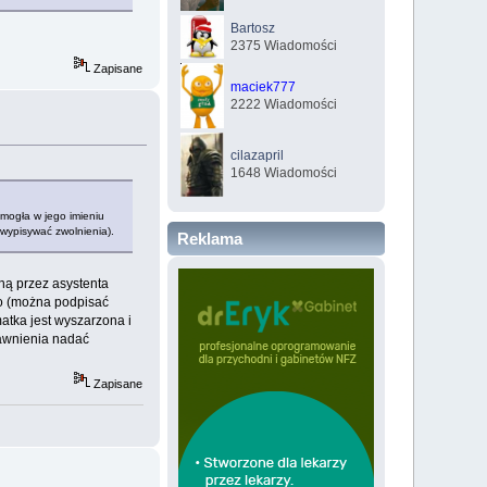
Bartosz
2375 Wiadomości
Zapisane
maciek777
2222 Wiadomości
cilazapril
1648 Wiadomości
 mogła w jego imieniu
a wypisywać zwolnienia).
Reklama
ną przez asystenta
wo (można podpisać
atka jest wyszarzona i
rawnienia nadać
Zapisane