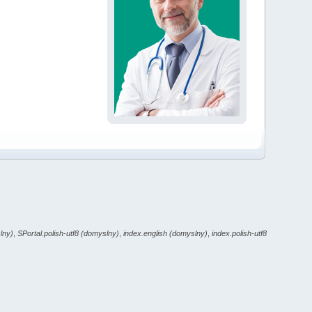
lny)
,
SPortal.polish-utf8 (domyslny)
,
index.english (domyslny)
,
index.polish-utf8