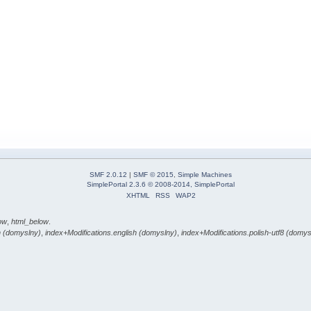
SMF 2.0.12
|
SMF © 2015
,
Simple Machines
SimplePortal 2.3.6 © 2008-2014, SimplePortal
XHTML
RSS
WAP2
ow
,
html_below
.
h (domyslny)
,
index+Modifications.english (domyslny)
,
index+Modifications.polish-utf8 (domys