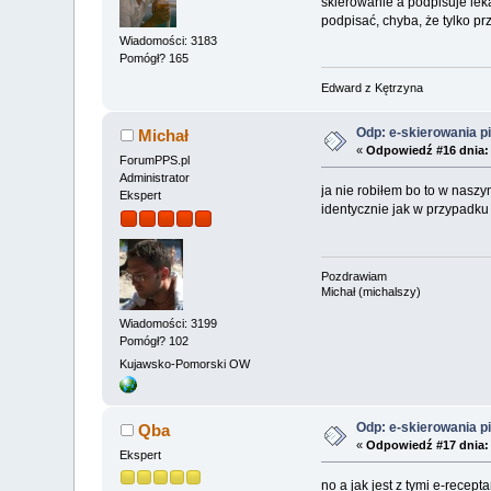
skierowanie a podpisuje leka
podpisać, chyba, że tylko pr
Wiadomości: 3183
Pomógł? 165
Edward z Kętrzyna
Odp: e-skierowania pi
Michał
«
Odpowiedź #16 dnia:
ForumPPS.pl
Administrator
ja nie robiłem bo to w naszy
Ekspert
identycznie jak w przypadku
Pozdrawiam
Michał (michalszy)
Wiadomości: 3199
Pomógł? 102
Kujawsko-Pomorski OW
Odp: e-skierowania pi
Qba
«
Odpowiedź #17 dnia:
Ekspert
no a jak jest z tymi e-rece