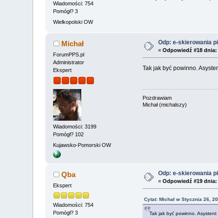
Wiadomości: 754
Pomógł? 3
Wielkopolski OW
Odp: e-skierowania pi
Michał
«
Odpowiedź #18 dnia:
ForumPPS.pl
Administrator
Tak jak być powinno. Asysten
Ekspert
Pozdrawiam
Michał (michalszy)
Wiadomości: 3199
Pomógł? 102
Kujawsko-Pomorski OW
Odp: e-skierowania pi
Qba
«
Odpowiedź #19 dnia:
Ekspert
Cytat: Michał w Stycznia 26, 2
Wiadomości: 754
Pomógł? 3
Tak jak być powinno. Asystent 