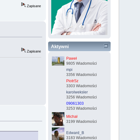
Zapisane
Aktywni
Zapisane
Paweł
9805 Wiadomości
mpi
3356 Wiadomości
PiotrSz
3303 Wiadomości
karolweksler
3256 Wiadomości
09061303
3253 Wiadomości
Michał
3199 Wiadomości
Edward_B
3183 Wiadomości