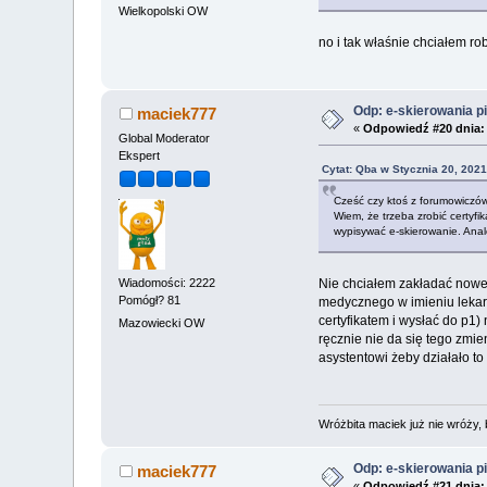
Wielkopolski OW
no i tak właśnie chciałem r
Odp: e-skierowania pi
maciek777
«
Odpowiedź #20 dnia:
Global Moderator
Ekspert
Cytat: Qba w Stycznia 20, 2021
Cześć czy ktoś z forumowiczów 
Wiem, że trzeba zrobić certyfi
wypisywać e-skierowanie. Analog
Wiadomości: 2222
Nie chciałem zakładać noweg
Pomógł? 81
medycznego w imieniu lekar
certyfikatem i wysłać do p1
Mazowiecki OW
ręcznie nie da się tego zmie
asystentowi żeby działało to
Wróżbita maciek już nie wróży, 
Odp: e-skierowania pi
maciek777
«
Odpowiedź #21 dnia: