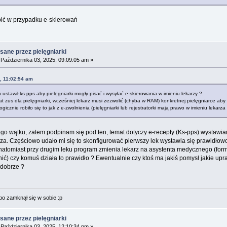
obić w przypadku e-skierowań
sane przez pielęgniarki
Października 03, 2025, 09:09:05 am »
, 11:02:54 am
ustawił ks-pps aby pielęgniarki mogły pisać i wysyłać e-skierowania w imieniu lekarzy ?.
kat zus dla pielęgniarki, wcześniej lekarz musi zezwolić (chyba w RAM) konkretnej pielęgniarce aby
icznie robiło się to jak z e-zwolnienia (pielęgniarki lub rejestratorki mają prawo w imieniu lekarz
o wątku, zatem podpinam się pod ten, temat dotyczy e-recepty (Ks-pps) wystawia
za. Częściowo udało mi się to skonfigurować pierwszy lek wystawia się prawidło
) natomiast przy drugim leku program zmienia lekarz na asystenta medycznego (form
nić) czy komuś działa to prawidło ? Ewentualnie czy ktoś ma jakiś pomysł jakie up
 dobrze ?
bo zamknął się w sobie :p
sane przez pielęgniarki
Października 03, 2025, 12:10:34 pm »