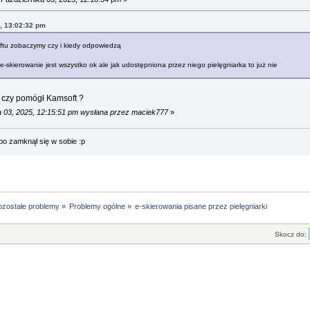
, 13:02:32 pm
ftu zobaczymy czy i kiedy odpowiedzą
e e-skierowanie jest wszystko ok ale jak udostępniona przez niego pielęgniarka to już nie
 czy pomógł Kamsoft ?
a 03, 2025, 12:15:51 pm wysłana przez maciek777
»
bo zamknął się w sobie :p
ozostałe problemy
»
Problemy ogólne
»
e-skierowania pisane przez pielęgniarki
Skocz do: