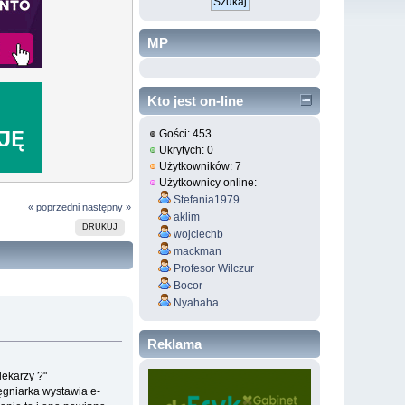
MP
Kto jest on-line
Gości: 453
Ukrytych: 0
Użytkowników: 7
Użytkownicy online:
Stefania1979
« poprzedni
następny »
aklim
DRUKUJ
wojciechb
mackman
Profesor Wilczur
Bocor
Nyahaha
Reklama
lekarzy ?"
lęgniarka wystawia e-