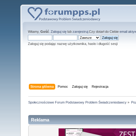
Witamy,
Gość
.
Zaloguj się
lub
zarejestruj
.Czy dotarł do Ciebie
email akty
Zaloguj się podając nazwę użytkownika, hasło i długość sesji
Strona główna
Pomoc
Zaloguj się
Rejestracja
Społecznościowe Forum Podstawowy Problem Świadczeniodawcy
»
Poz
Reklama