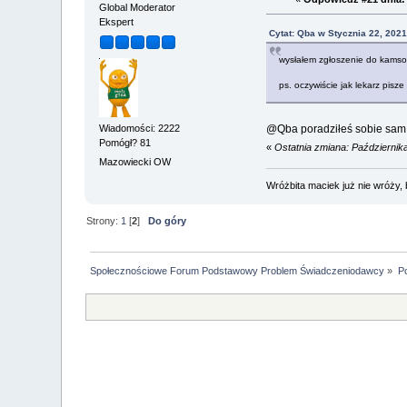
Global Moderator
Ekspert
Cytat: Qba w Stycznia 22, 2021
wysłałem zgłoszenie do kamso
ps. oczywiście jak lekarz pisz
Wiadomości: 2222
@Qba poradziłeś sobie sam
Pomógł? 81
«
Ostatnia zmiana: Październik
Mazowiecki OW
Wróżbita maciek już nie wróży, 
Strony:
1
[
2
]
Do góry
Społecznościowe Forum Podstawowy Problem Świadczeniodawcy
»
P