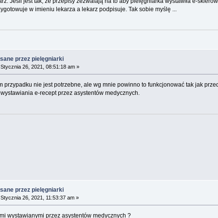
rz. Jeśli jest tak, że przepisy zezwalają na to aby pielęgniarka wystawiła e-skiero
zygotowuje w imieniu lekarza a lekarz podpisuje. Tak sobie myślę ...
sane przez pielęgniarki
Stycznia 26, 2021, 08:51:18 am »
m przypadku nie jest potrzebne, ale wg mnie powinno to funkcjonować tak jak przed
 wystawiania e-recept przez asystentów medycznych.
sane przez pielęgniarki
Stycznia 26, 2021, 11:53:37 am »
ptami wystawianymi przez asystentów medycznych ?