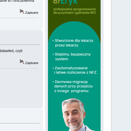
wanie to i ona powinna
Zapisane
stawiłeś, czyli
Zapisane