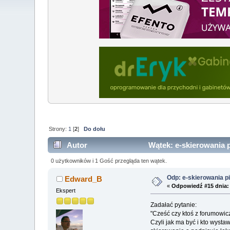
Strony:
1
[
2
]
Do dołu
Autor
Wątek: e-skierowania p
0 użytkowników i 1 Gość przegląda ten wątek.
Odp: e-skierowania pi
Edward_B
«
Odpowiedź #15 dnia:
Ekspert
Zadałać pytanie:
"Cześć czy ktoś z forumowicz
Czyli jak ma być i kto wysta