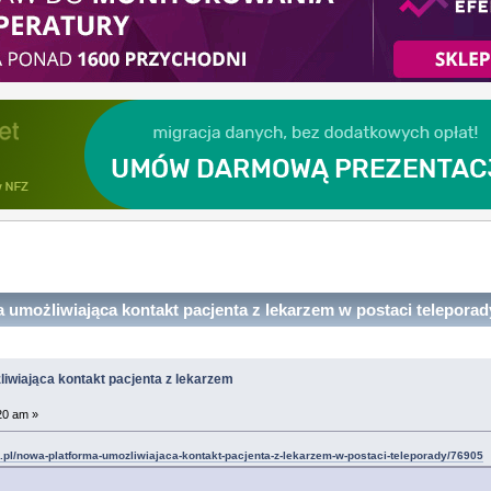
umożliwiająca kontakt pacjenta z lekarzem w postaci telepora
iwiająca kontakt pacjenta z lekarzem
20 am »
pl/nowa-platforma-umozliwiajaca-kontakt-pacjenta-z-lekarzem-w-postaci-teleporady/76905