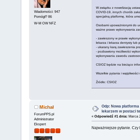
W związku z nowelizacją ustaw
Wiadomości: 947
COVID-19, innych chorób zaka
specjalną platformę, która umo
Pomógł? 86
W-M OW NFZ
Osobami upoważnionymi do udzi
ważne prawo wykonywania zaw
- zawieszony w prawie wykon
lekarza i lekarza dentysty lub 
- ukarany karą zawieszenia p
- pozbawiony możliwości wyk
wykonywaniu zawodu zastoso
CSIOZ będzie na bieżąco infor
Wszelkie pytania i wątpliwośc
Źródło: CSIOZ
Odp: Nowa platforma 
Michał
lekarzem w postaci t
ForumPPS.pl
«
Odpowiedź #1 dnia:
Marca 2
Administrator
Ekspert
Najważniejsze pytanie. Czy b