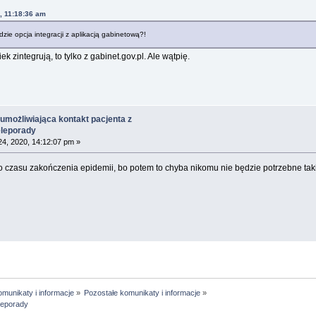
, 11:18:36 am
zie opcja integracji z aplikacją gabinetową?!
k zintegrują, to tylko z gabinet.gov.pl. Ale wątpię.
umożliwiająca kontakt pacjenta z
eleporady
4, 2020, 14:12:07 pm »
o czasu zakończenia epidemii, bo potem to chyba nikomu nie będzie potrzebne ta
munikaty i informacje
»
Pozostałe komunikaty i informacje
»
eleporady