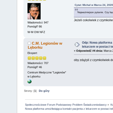
Cytat: Michał w Marca 24, 2020
Najważniejsze pytanie. Czy będ
Jeżeli cokolwiek z czymkolwie
Wiadomości: 947
Pomógł? 86
W-M OW NFZ
Odp: Nowa platforma 
C.M. Legionów w
lekarzem w postaci t
Lęborku
«
Odpowiedź #4 dnia:
Marca 2
Ekspert
oby zdążyli z czymkolwiek d
Wiadomości: 707
Pomógł? 46
Centrum Medyczne "Legionów"
w Lęborku
Strony: [
1
]
Do góry
Społecznościowe Forum Podstawowy Problem Świadczeniodawcy
»
Ko
Nowa platforma umożliwiająca kontakt pacjenta z lekarzem w postaci t