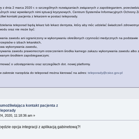
y z dnia 2 marca 2020 r. o szczególnych rozwiązaniach związanych z zapobieganiem, przeciwdzi
źnych oraz wywołanych nimi sytuacji kryzysowych, Centrum Systemów Informacyjnych Ochrony Z
żliwi kontakt pacjenta z lekarzem w postaci teleporady.
elania teleporad będą lekarz lub lekarz dentysta, który aby móc udzielać świadczeń zdrowotny
odu oraz nie może być:
ywania zawodu ani ograniczony w wykonywaniu określonych czynności medycznych na podstawie
przepisów o izbach lekarskich,
rawa wykonywania zawodu,
onywania zawodu prawomocnym orzeczeniem środka karnego zakazu wykonywania zawodu albo 
wanym środkiem zapobiegawczym;
mować o udostępnieniu oraz szczegółach dot. nowej platformy.
i w zakresie narzędzia do teleporad można kierować na adres:
teleporady@csioz.gov.pl
umożliwiająca kontakt pacjenta z
eleporady
4, 2020, 11:18:36 am »
ędzie opcja integracji z aplikacją gabinetową?!