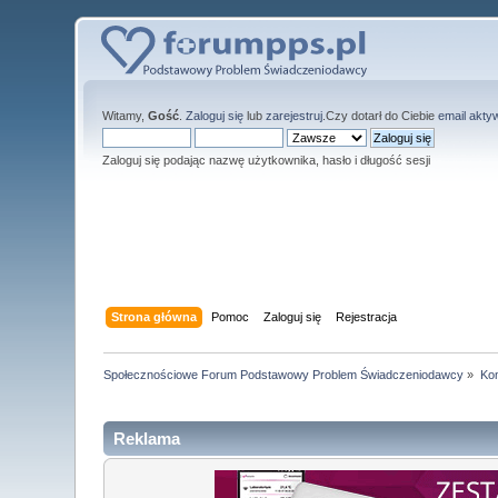
Witamy,
Gość
.
Zaloguj się
lub
zarejestruj
.Czy dotarł do Ciebie
email akty
Zaloguj się podając nazwę użytkownika, hasło i długość sesji
Strona główna
Pomoc
Zaloguj się
Rejestracja
Społecznościowe Forum Podstawowy Problem Świadczeniodawcy
»
Kom
Reklama