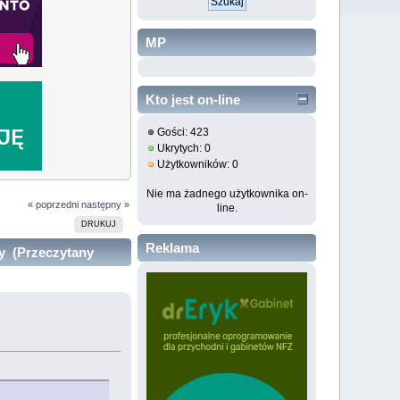
MP
Kto jest on-line
Gości: 423
Ukrytych: 0
Użytkowników: 0
Nie ma żadnego użytkownika on-
« poprzedni
następny »
line.
DRUKUJ
Reklama
dy (Przeczytany