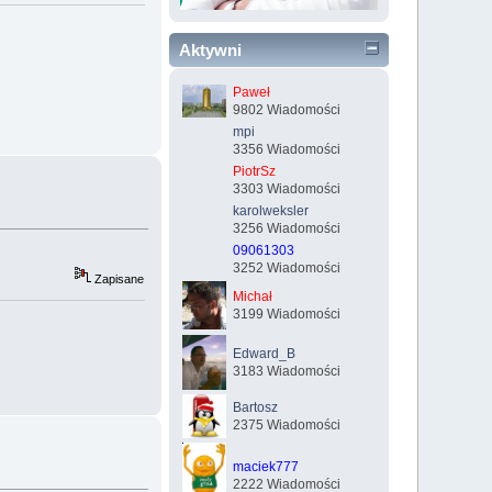
Aktywni
Paweł
9802 Wiadomości
mpi
3356 Wiadomości
PiotrSz
3303 Wiadomości
karolweksler
3256 Wiadomości
09061303
3252 Wiadomości
Zapisane
Michał
3199 Wiadomości
Edward_B
3183 Wiadomości
Bartosz
2375 Wiadomości
maciek777
2222 Wiadomości