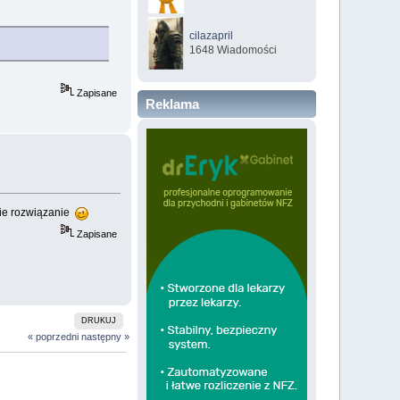
cilazapril
1648 Wiadomości
Zapisane
Reklama
kie rozwiązanie
Zapisane
DRUKUJ
« poprzedni
następny »