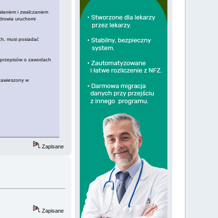
ałaniem i zwalczaniem
drowia uruchomi
ch, musi posiadać
 przepisów o zawodach
zawieszony w
Zapisane
Zapisane