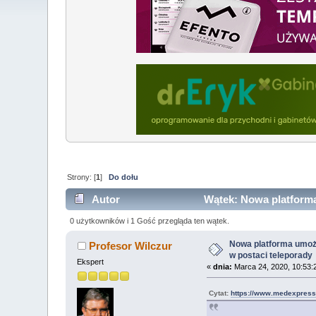
Strony: [
1
]
Do dołu
Autor
Wątek: Nowa platforma 
40872 razy)
0 użytkowników i 1 Gość przegląda ten wątek.
Nowa platforma umożl
Profesor Wilczur
w postaci teleporady
Ekspert
«
dnia:
Marca 24, 2020, 10:53:
Cytat:
https://www.medexpress.