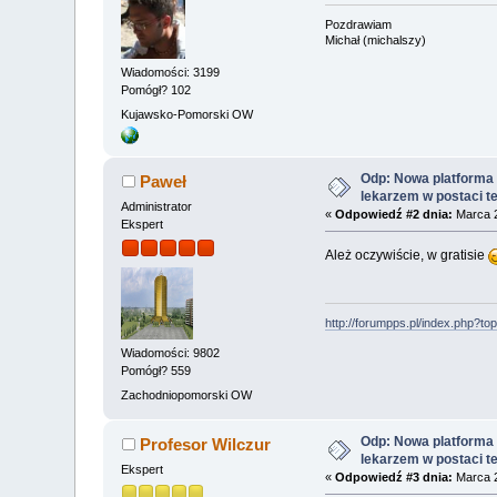
Pozdrawiam
Michał (michalszy)
Wiadomości: 3199
Pomógł? 102
Kujawsko-Pomorski OW
Odp: Nowa platforma 
Paweł
lekarzem w postaci t
Administrator
«
Odpowiedź #2 dnia:
Marca 2
Ekspert
Ależ oczywiście, w gratisie
http://forumpps.pl/index.php?to
Wiadomości: 9802
Pomógł? 559
Zachodniopomorski OW
Odp: Nowa platforma 
Profesor Wilczur
lekarzem w postaci t
Ekspert
«
Odpowiedź #3 dnia:
Marca 2