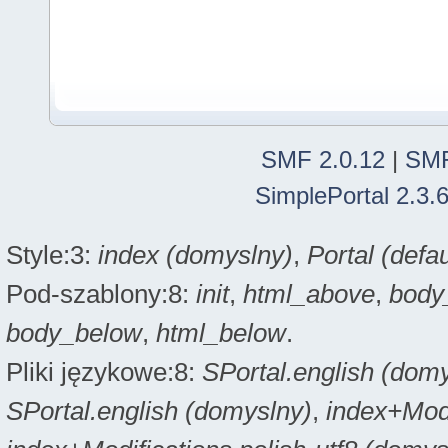
SMF 2.0.12
|
SMF
SimplePortal 2.3.
Style:3:
index (domyslny)
,
Portal (defau
Pod-szablony:8:
init
,
html_above
,
body
body_below
,
html_below
.
Pliki językowe:8:
SPortal.english (dom
SPortal.english (domyslny)
,
index+Modi