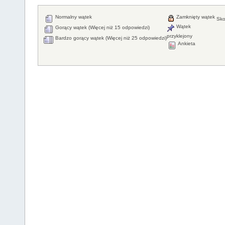
Normalny wątek
Zamknięty wątek
Sko
Wątek
Gorący wątek (Więcej niż 15 odpowiedzi)
przyklejony
Bardzo gorący wątek (Więcej niż 25 odpowiedzi)
Ankieta