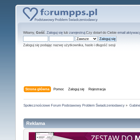
Witamy,
Gość
.
Zaloguj się
lub
zarejestruj
.Czy dotarł do Ciebie
email aktywac
Zaloguj się podając nazwę użytkownika, hasło i długość sesji
Strona główna
Pomoc
Zaloguj się
Rejestracja
Społecznościowe Forum Podstawowy Problem Świadczeniodawcy
»
Gabine
Reklama