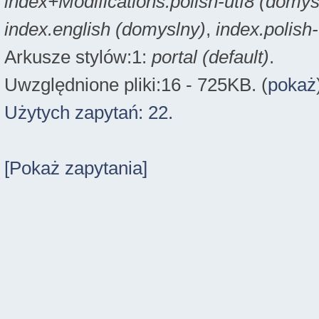
index+Modifications.polish-utf8 (domys
index.english (domyslny)
,
index.polish
Arkusze stylów:1:
portal (default)
.
Uwzględnione pliki:16 - 725KB. (
pokaż
Użytych zapytań: 22.
[Pokaż zapytania]