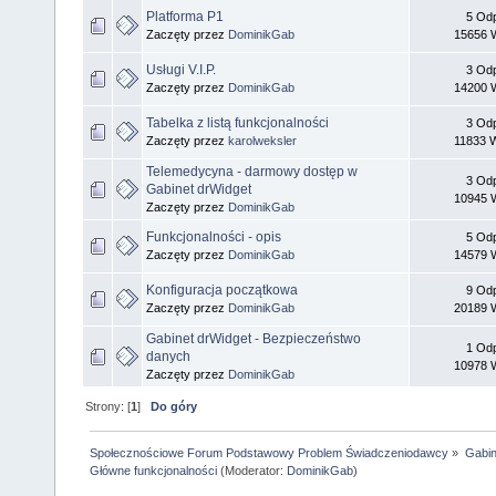
Platforma P1
5 Odp
Zaczęty przez
DominikGab
15656 W
Usługi V.I.P.
3 Odp
Zaczęty przez
DominikGab
14200 W
Tabelka z listą funkcjonalności
3 Odp
Zaczęty przez
karolweksler
11833 
Telemedycyna - darmowy dostęp w
3 Odp
Gabinet drWidget
10945 W
Zaczęty przez
DominikGab
Funkcjonalności - opis
5 Odp
Zaczęty przez
DominikGab
14579 W
Konfiguracja początkowa
9 Odp
Zaczęty przez
DominikGab
20189 W
Gabinet drWidget - Bezpieczeństwo
1 Odp
danych
10978 W
Zaczęty przez
DominikGab
Strony: [
1
]
Do góry
Społecznościowe Forum Podstawowy Problem Świadczeniodawcy
»
Gabin
Główne funkcjonalności
(Moderator:
DominikGab
)