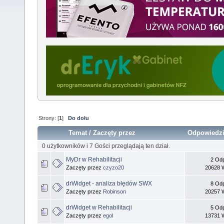
Strony: [
1
]
Do dołu
Temat
/
Zaczęty przez
Odpowiedz
0 użytkowników i 7 Gości przeglądają ten dział.
MyDr w Rehabilitacji
2 Odp
Zaczęty przez
czyzo20
20628 W
drWidget - analiza błędów SWX
8 Odp
Zaczęty przez
Robinson
20257 W
drWidget w Rehabilitacji
5 Odp
Zaczęty przez
egol
13731 W