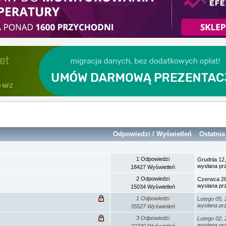
Odpowiedzi
/
Wyświetleń
Ostatni
1 Odpowiedzi
Grudnia 12
wysłana p
18427 Wyświetleń
2 Odpowiedzi
Czerwca 26
wysłana p
15034 Wyświetleń
1 Odpowiedzi
Lutego 05, 
wysłana p
35527 Wyświetleń
3 Odpowiedzi
Lutego 02, 
wysłana p