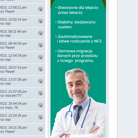
2013, 13:58:11 pm
rzez
Paweł
2013, 10:02:14 am
rzez
mpi
2013, 08:11:48 am
rzez
mpi
2013, 08:44:30 am
rzez
Paweł
2013, 12:04:34 pm
rzez
mpi
2013, 18:07:14 pm
rzez
Paweł
2013, 13:37:36 pm
rzez
mpi
2013, 21:57:05 pm
rzez
maciek777
2013, 18:44:04 pm
rzez
kojot_76
2013, 23:19:35 pm
rzez
mpi
2013, 19:21:36 pm
rzez
Paweł