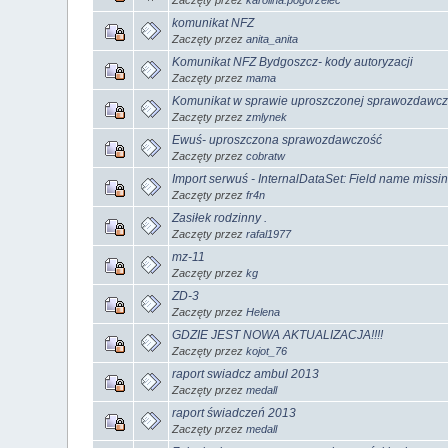
Zaczęty przez
karolina.pogorzelec
komunikat NFZ
Zaczęty przez
anita_anita
Komunikat NFZ Bydgoszcz- kody autoryzacji
Zaczęty przez
mama
Komunikat w sprawie uproszczonej sprawozdawcz
Zaczęty przez
zmlynek
Ewuś- uproszczona sprawozdawczość
Zaczęty przez
cobratw
Import serwuś - InternalDataSet: Field name missi
Zaczęty przez
fr4n
Zasiłek rodzinny .
Zaczęty przez
rafal1977
mz-11
Zaczęty przez
kg
ZD-3
Zaczęty przez
Helena
GDZIE JEST NOWA AKTUALIZACJA!!!!
Zaczęty przez
kojot_76
raport swiadcz ambul 2013
Zaczęty przez
medall
raport świadczeń 2013
Zaczęty przez
medall