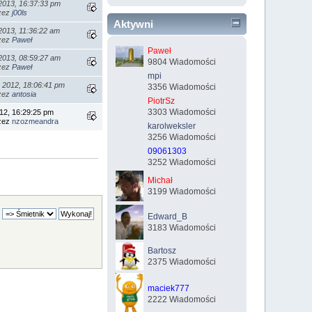
2013, 16:37:33 pm
rzez
j00ls
Aktywni
2013, 11:36:22 am
rzez
Paweł
Paweł
2013, 08:59:27 am
9804 Wiadomości
rzez
Paweł
mpi
, 2012, 18:06:41 pm
3356 Wiadomości
rzez
antosia
PiotrSz
3303 Wiadomości
12, 16:29:25 pm
rzez
nzozmeandra
karolweksler
3256 Wiadomości
09061303
3252 Wiadomości
Michał
3199 Wiadomości
Edward_B
3183 Wiadomości
Bartosz
2375 Wiadomości
maciek777
2222 Wiadomości