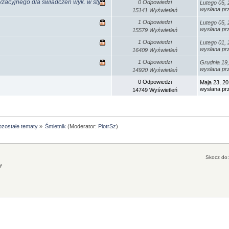
zacyjnego dla świadczeń wyk. w sty
0 Odpowiedzi
Lutego 05, 
wysłana p
15141 Wyświetleń
1 Odpowiedzi
Lutego 05, 
wysłana p
15579 Wyświetleń
1 Odpowiedzi
Lutego 01, 
wysłana p
16409 Wyświetleń
1 Odpowiedzi
Grudnia 19
wysłana p
14920 Wyświetleń
0 Odpowiedzi
Maja 23, 20
wysłana p
14749 Wyświetleń
ozostałe tematy
»
Śmietnik
(Moderator:
PiotrSz
)
Skocz do:
y