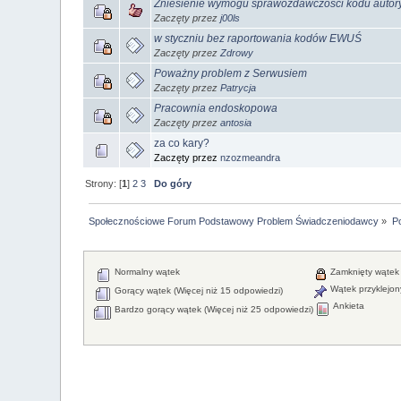
Zniesienie wymogu sprawozdawczości kodu autory
Zaczęty przez
j00ls
w styczniu bez raportowania kodów EWUŚ
Zaczęty przez
Zdrowy
Poważny problem z Serwusiem
Zaczęty przez
Patrycja
Pracownia endoskopowa
Zaczęty przez
antosia
za co kary?
Zaczęty przez
nzozmeandra
Strony: [
1
]
2
3
Do góry
Społecznościowe Forum Podstawowy Problem Świadczeniodawcy
»
P
Normalny wątek
Zamknięty wątek
Wątek przyklejon
Gorący wątek (Więcej niż 15 odpowiedzi)
Ankieta
Bardzo gorący wątek (Więcej niż 25 odpowiedzi)