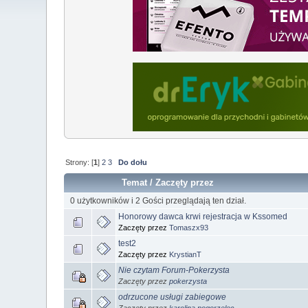
Strony: [
1
]
2
3
Do dołu
Temat
/
Zaczęty przez
0 użytkowników i 2 Gości przeglądają ten dział.
Honorowy dawca krwi rejestracja w Kssomed
Zaczęty przez
Tomaszx93
test2
Zaczęty przez
KrystianT
Nie czytam Forum-Pokerzysta
Zaczęty przez
pokerzysta
odrzucone usługi zabiegowe