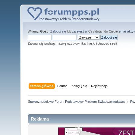
Witamy,
Gość
.
Zaloguj się
lub
zarejestruj
.Czy dotarł do Ciebie
email akty
Zaloguj się podając nazwę użytkownika, hasło i długość sesji
Strona główna
Pomoc
Zaloguj się
Rejestracja
Społecznościowe Forum Podstawowy Problem Świadczeniodawcy
»
Poz
Reklama