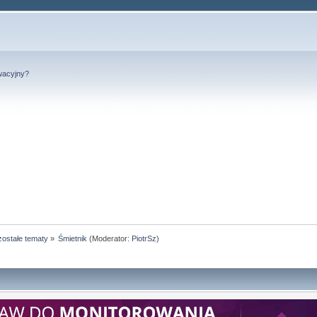
wacyjny?
ostałe tematy
»
Śmietnik
(Moderator:
PiotrSz
)