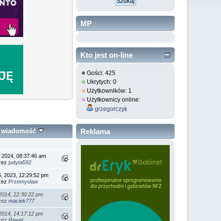
MP
Kto jest on-line
Gości: 425
Ukrytych: 0
Użytkowników: 1
Użytkownicy online:
grzegorczyk
Reklama
a wiadomość
, 2024, 08:37:46 am
rzez
judyta592
, 2023, 12:29:52 pm
rzez
Przemyslaw
2014, 22:30:22 pm
rzez
maciek777
2014, 14:17:12 pm
rzez
Paweł