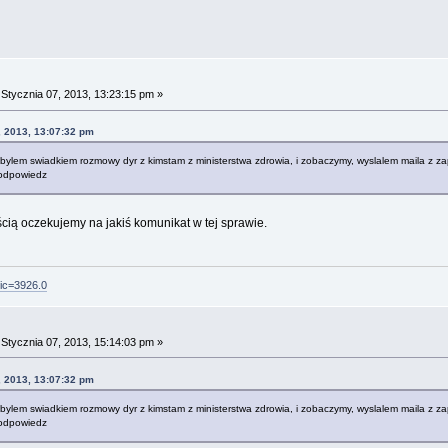
a
Stycznia 07, 2013, 13:23:15 pm »
, 2013, 13:07:32 pm
bylem swiadkiem rozmowy dyr z kimstam z ministerstwa zdrowia, i zobaczymy, wyslalem maila z z
odpowiedz
ścią oczekujemy na jakiś komunikat w tej sprawie.
pic=3926.0
a
Stycznia 07, 2013, 15:14:03 pm »
, 2013, 13:07:32 pm
bylem swiadkiem rozmowy dyr z kimstam z ministerstwa zdrowia, i zobaczymy, wyslalem maila z z
odpowiedz