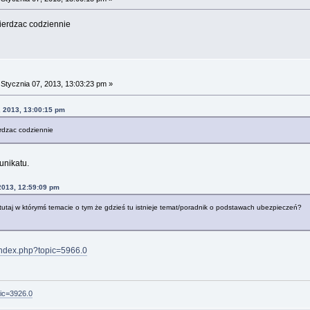
ierdzac codziennie
a
Stycznia 07, 2013, 13:03:23 pm »
, 2013, 13:00:15 pm
rdzac codziennie
unikatu.
2013, 12:59:09 pm
ł tutaj w którymś temacie o tym że gdzieś tu istnieje temat/poradnik o podstawach ubezpieczeń?
/index.php?topic=5966.0
pic=3926.0