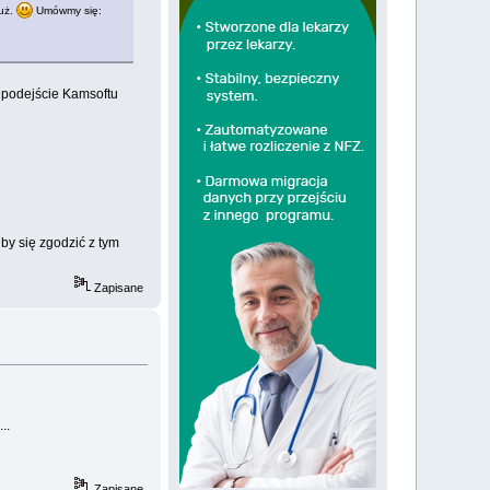
już.
Umówmy się:
ż podejście Kamsoftu
by się zgodzić z tym
Zapisane
..
Zapisane