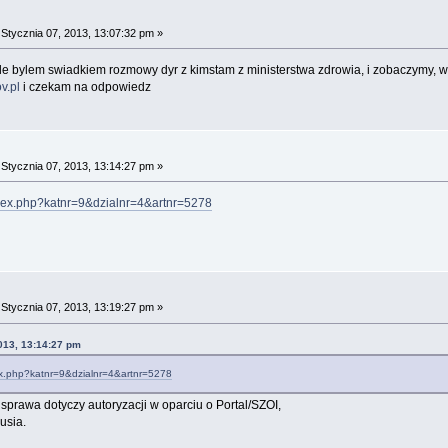
a
Stycznia 07, 2013, 13:07:32 pm »
e bylem swiadkiem rozmowy dyr z kimstam z ministerstwa zdrowia, i zobaczymy, w
v.pl
i czekam na odpowiedz
a
Stycznia 07, 2013, 13:14:27 pm »
ndex.php?katnr=9&dzialnr=4&artnr=5278
a
Stycznia 07, 2013, 13:19:27 pm »
2013, 13:14:27 pm
dex.php?katnr=9&dzialnr=4&artnr=5278
sprawa dotyczy autoryzacji w oparciu o Portal/SZOI,
usia.