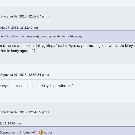
a
Stycznia 07, 2013, 12:52:07 pm »
nia 07, 2013, 11:22:40 am
e chirurgii stomatologicznej, załóżmy że klepie na bieżąco,
ożliwość w niektóre dni tyg klepać na bieżąco czy oprócz tego serwusia, za który
ożna te kody ogarnąć?
a
Stycznia 07, 2013, 12:53:34 pm »
ie wykupic moduł do importu tych potwierdzeń
a
Stycznia 07, 2013, 12:54:55 pm »
13, 12:34:00 pm
"Departamentu informatyki" -
super