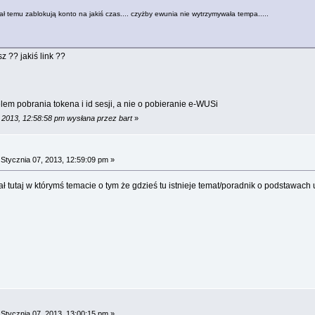
ł temu zablokują konto na jakiś czas.... czyżby ewunia nie wytrzymywała tempa.....
 ?? jakiś link ??
lem pobrania tokena i id sesji, a nie o pobieranie e-WUSi
, 2013, 12:58:58 pm wysłana przez bart
»
a
Stycznia 07, 2013, 12:59:09 pm »
sał tutaj w którymś temacie o tym że gdzieś tu istnieje temat/poradnik o podstawac
a
Stycznia 07, 2013, 13:00:15 pm »