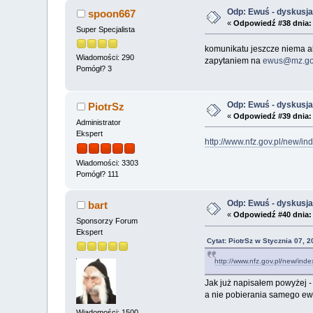
Odp: Ewuś - dyskusj
spoon667
«
Odpowiedź #38 dnia:
Super Specjalista
komunikatu jeszcze niema al
Wiadomości: 290
zapytaniem na
ewus@mz.go
Pomógł? 3
Odp: Ewuś - dyskusj
PiotrSz
«
Odpowiedź #39 dnia:
Administrator
Ekspert
http://www.nfz.gov.pl/new/i
Wiadomości: 3303
Pomógł? 111
Odp: Ewuś - dyskusj
bart
«
Odpowiedź #40 dnia:
Sponsorzy Forum
Ekspert
Cytat: PiotrSz w Stycznia 07, 
http://www.nfz.gov.pl/new/in
Jak już napisałem powyżej - 
a nie pobierania samego ew
Wiadomości: 1500