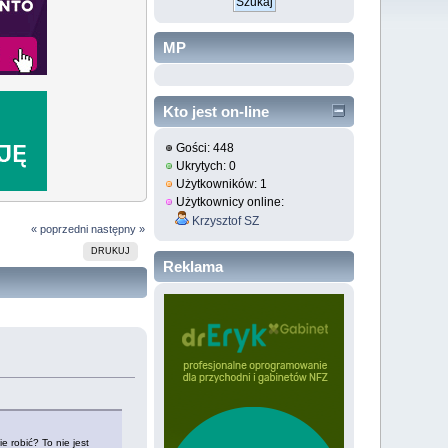
MP
Kto jest on-line
Gości: 448
Ukrytych: 0
Użytkowników: 1
Użytkownicy online:
Krzysztof SZ
« poprzedni
następny »
DRUKUJ
Reklama
 robić? To nie jest