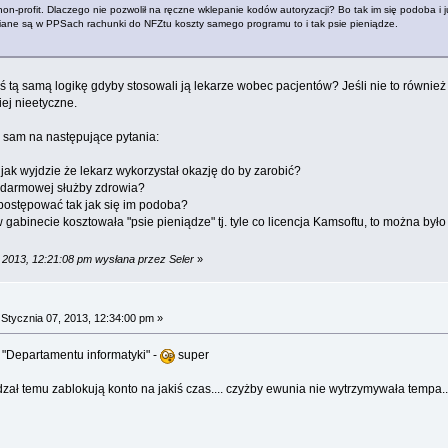
on-profit. Dlaczego nie pozwolił na ręczne wklepanie kodów autoryzacji? Bo tak im się podoba i 
iane są w PPSach rachunki do NFZtu koszty samego programu to i tak psie pieniądze.
ś tą samą logikę gdyby stosowali ją lekarze wobec pacjentów? Jeśli nie to równie
ej nieetyczne.
 sam na następujące pytania:
jak wyjdzie że lekarz wykorzystał okazję do by zarobić?
 darmowej służby zdrowia?
postępować tak jak się im podoba?
abinecie kosztowała "psie pieniądze" tj. tyle co licencja Kamsoftu, to można było 
, 2013, 12:21:08 pm wysłana przez Seler
»
a
Stycznia 07, 2013, 12:34:00 pm »
 "Departamentu informatyki" -
super
ał temu zablokują konto na jakiś czas.... czyżby ewunia nie wytrzymywała tempa...