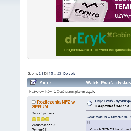
Strony:
1
2
[
3
]
4
5
...
23
Do dołu
Autor
Wątek: Ewuś - dyskusj
0 użytkowników i 1 Gość przegląda ten wątek.
Odp: Ewuś - dyskusj
Rozliczenia NFZ w
SERUM
«
Odpowiedź #30 dnia:
Super Specjalista
Cytat: matti.tm w Stycznia 06,
Wiadomości: 406
Kamsoft "DYMA"? No cóż, moim 
Pomógł? 8