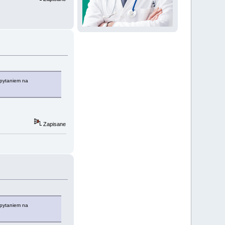
apytaniem na
Zapisane
apytaniem na