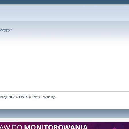
wacyjny?
ikacje NFZ
»
EWUŚ
»
Ewuś - dyskusja