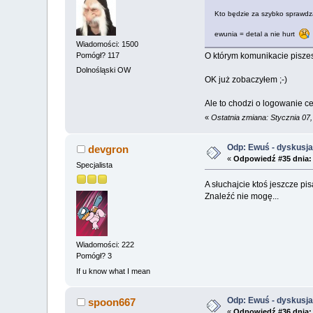
Kto będzie za szybko sprawdza
ewunia = detal a nie hurt
Wiadomości: 1500
O którym komunikacie piszesz
Pomógł? 117
Dolnośląski OW
OK już zobaczyłem ;-)
Ale to chodzi o logowanie ce
«
Ostatnia zmiana: Stycznia 07
Odp: Ewuś - dyskusj
devgron
«
Odpowiedź #35 dnia:
Specjalista
A słuchajcie ktoś jeszcze pi
Znaleźć nie mogę...
Wiadomości: 222
Pomógł? 3
If u know what I mean
Odp: Ewuś - dyskusj
spoon667
«
Odpowiedź #36 dnia: