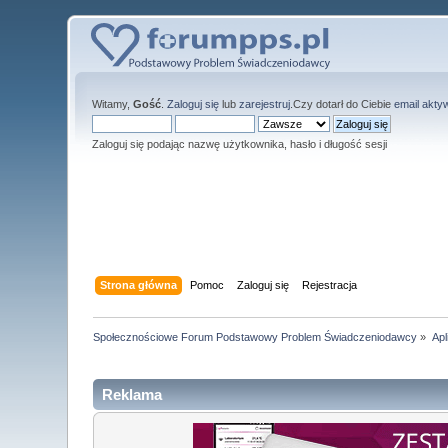
Witamy,
Gość
.
Zaloguj się
lub
zarejestruj
.Czy dotarł do Ciebie
email akty
Zaloguj się podając nazwę użytkownika, hasło i długość sesji
Strona główna
Pomoc
Zaloguj się
Rejestracja
Społecznościowe Forum Podstawowy Problem Świadczeniodawcy
»
Apl
Reklama