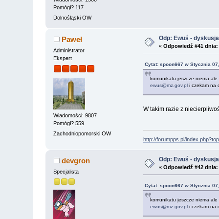
Pomógł? 117
Dolnośląski OW
Odp: Ewuś - dyskusj
Paweł
«
Odpowiedź #41 dnia:
Administrator
Ekspert
Cytat: spoon667 w Stycznia 07
komunikatu jeszcze niema ale 
ewus@mz.gov.pl
i czekam na 
W takim razie z niecierpliwo
Wiadomości: 9807
Pomógł? 559
Zachodniopomorski OW
http://forumpps.pl/index.php?to
Odp: Ewuś - dyskusj
devgron
«
Odpowiedź #42 dnia:
Specjalista
Cytat: spoon667 w Stycznia 07
komunikatu jeszcze niema ale 
ewus@mz.gov.pl
i czekam na 