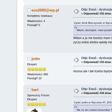
Odp: Ewuś - dyskusj
eos2000@wp.pl
«
Odpowiedź #32 dnia:
Kompletny nowicjusz
Wiadomości: 4
Cytat: Arek Burczynski w Stycz
Pomógł? 0
Witam, słuchajcie, mam poradni
Witam a ja nie bardzo mam m
zyczy sobie ekstra opłatę m
Odp: Ewuś - dyskusj
jedin
«
Odpowiedź #33 dnia:
Ekspert
mozna ale i tak trzeba będz
Wiadomości: 660
Pomógł? 10
Odp: Ewuś - dyskusj
bart
«
Odpowiedź #34 dnia:
Sponsorzy Forum
Ekspert
Cytat: jedin w Stycznia 07, 20
Nie no ten ostatni komunikat 