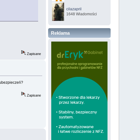
cilazapril
1648 Wiadomości
Reklama
Zapisane
h ubezpieczeń?
Zapisane