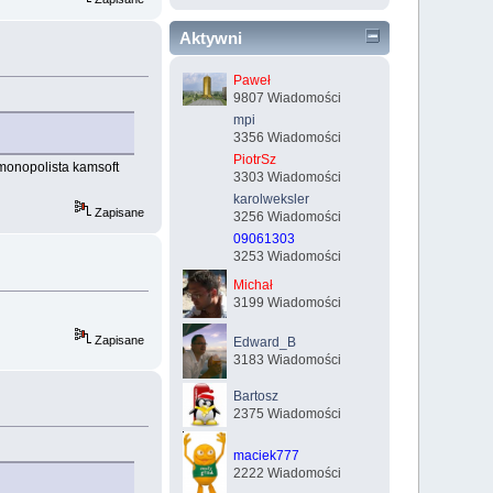
Aktywni
Paweł
9807 Wiadomości
mpi
3356 Wiadomości
PiotrSz
 monopolista kamsoft
3303 Wiadomości
karolweksler
Zapisane
3256 Wiadomości
09061303
3253 Wiadomości
Michał
3199 Wiadomości
Zapisane
Edward_B
3183 Wiadomości
Bartosz
2375 Wiadomości
maciek777
2222 Wiadomości