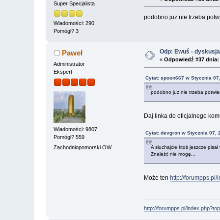
Super Specjalista
podobno juz nie trzeba potw
Wiadomości: 290
Pomógł? 3
Odp: Ewuś - dyskusj
Paweł
«
Odpowiedź #37 dnia:
Administrator
Ekspert
Cytat: spoon667 w Stycznia 07
podobno juz nie trzeba potwie
Daj linka do oficjalnego kom
Wiadomości: 9807
Cytat: devgron w Stycznia 07, 
Pomógł? 559
Zachodniopomorski OW
A słuchajcie ktoś jeszcze pisa
Znaleźć nie mogę...
Może ten
http://forumpps.pl
http://forumpps.pl/index.php?to