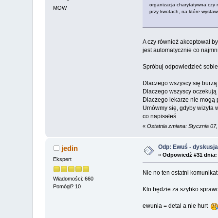
organizacja charytatywna czy n
MOW
przy kwotach, na które wystaw
A czy również akceptował by
jest automatycznie co najmni
Spróbuj odpowiedzieć sobie
Dlaczego wszyscy się burzą 
Dlaczego wszyscy oczekują
Dlaczego lekarze nie mogą 
Umówmy się, gdyby wizyta w g
co napisałeś.
«
Ostatnia zmiana: Stycznia 07
Odp: Ewuś - dyskusj
jedin
«
Odpowiedź #31 dnia:
Ekspert
Nie no ten ostatni komunikat
Wiadomości: 660
Pomógł? 10
Kto będzie za szybko sprawdz
ewunia = detal a nie hurt