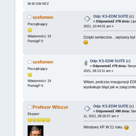
W-M OW NFZ
Odp: KS-EDM SUITE (c)
szefomen
«
Odpowiedź #78 dnia:
Lip
Początkujący
2021, 10:44:01 am »
Wiadomości: 19
Dzięki serdeczne... wpisany był
Pomógł? 0
Odp: KS-EDM SUITE (c)
szefomen
«
Odpowiedź #79 dnia:
Sierpn
Początkujący
2021, 08:13:11 am »
Wiadomości: 19
Witam, podczas inauguracji ED
Pomógł? 0
wyskakuje błąd jak w załącznik
Odp: KS-EDM SUITE (c)
Profesor Wilczur
«
Odpowiedź #80 dnia:
Sie
Ekspert
11, 2021, 08:26:57 am »
Windows XP. W 21 roku.