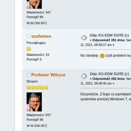
Wiadomości: 947
Pomógł? 86
W-M OW NFZ
Odp: KS-EDM SUITE (c)
szefomen
«
Odpowiedź #81 dnia:
Sie
Początkujący
11, 2021, 08:58:27 am »
Wiadomości: 19
No niestety
czyli problem le
Pomógł? 0
Odp: KS-EDM SUITE (c)
Profesor Wilczur
«
Odpowiedź #82 dnia:
Sie
Ekspert
11, 2021, 09:08:40 am »
Oczywiście. Z tego co pamiętam,
systemów poniżej Windows 7, w
Wiadomości: 947
Pomógł? 86
W-M OW NFZ