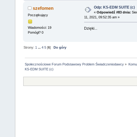
Odp: KS-EDM SUITE (c)
szefomen
«
Odpowiedź #83 dnia:
Sie
Początkujący
11, 2021, 09:52:35 am »
Wiadomości: 19
Dzięki...
Pomógł? 0
Strony:
1
...
4
5
[
6
]
Do góry
Społecznościowe Forum Podstawowy Problem Świadczeniodawcy
»
Komun
KS-EDM SUITE (c)