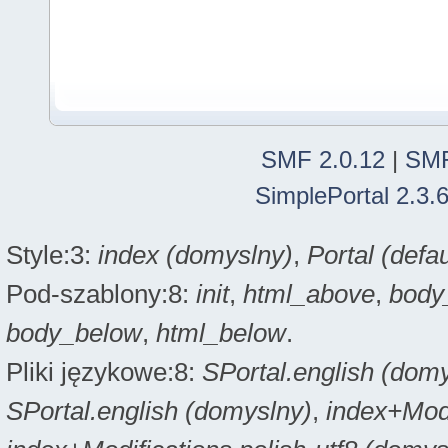
SMF 2.0.12
|
SMF
SimplePortal 2.3.
Style:3:
index (domyslny)
,
Portal (defau
Pod-szablony:8:
init
,
html_above
,
body
body_below
,
html_below
.
Pliki językowe:8:
SPortal.english (dom
SPortal.english (domyslny)
,
index+Modi