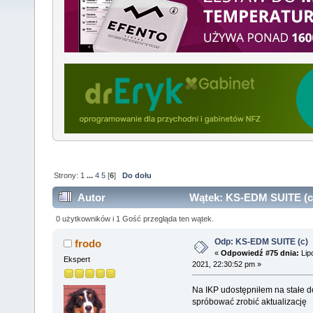
Strony:
1
...
4
5
[
6
]
Do dołu
Autor
Wątek: KS-EDM SUITE (c)
0 użytkowników i 1 Gość przegląda ten wątek.
Odp: KS-EDM SUITE (c)
frodo
«
Odpowiedź #75 dnia:
Lip
Ekspert
2021, 22:30:52 pm »
Na IKP udostępniłem na stałe d
spróbować zrobić aktualizację