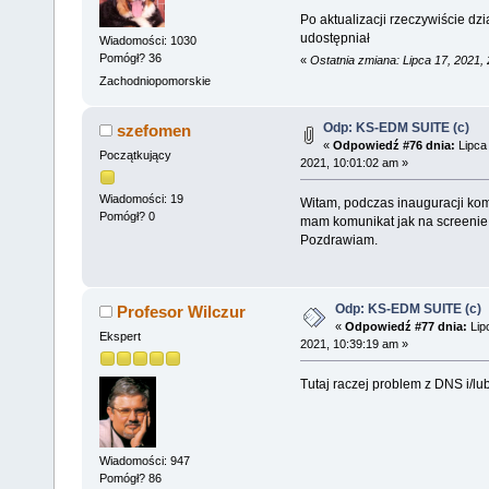
Po aktualizacji rzeczywiście dzi
udostępniał
Wiadomości: 1030
Pomógł? 36
«
Ostatnia zmiana: Lipca 17, 2021,
Zachodniopomorskie
Odp: KS-EDM SUITE (c)
szefomen
«
Odpowiedź #76 dnia:
Lipca
Początkujący
2021, 10:01:02 am »
Wiadomości: 19
Witam, podczas inauguracji kom
Pomógł? 0
mam komunikat jak na screenie
Pozdrawiam.
Odp: KS-EDM SUITE (c)
Profesor Wilczur
«
Odpowiedź #77 dnia:
Lip
Ekspert
2021, 10:39:19 am »
Tutaj raczej problem z DNS i/lu
Wiadomości: 947
Pomógł? 86