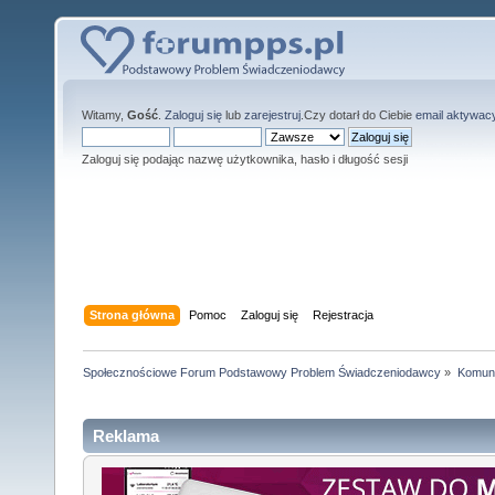
Witamy,
Gość
.
Zaloguj się
lub
zarejestruj
.Czy dotarł do Ciebie
email aktywac
Zaloguj się podając nazwę użytkownika, hasło i długość sesji
Strona główna
Pomoc
Zaloguj się
Rejestracja
Społecznościowe Forum Podstawowy Problem Świadczeniodawcy
»
Komuni
Reklama