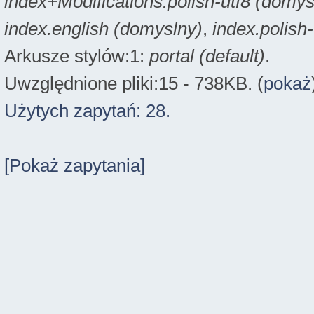
index+Modifications.polish-utf8 (domys
index.english (domyslny)
,
index.polish
Arkusze stylów:1:
portal (default)
.
Uwzględnione pliki:15 - 738KB. (
pokaż
Użytych zapytań: 28.
[Pokaż zapytania]