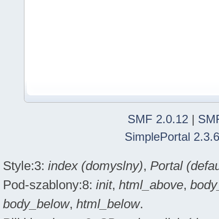
SMF 2.0.12
|
SMF
SimplePortal 2.3.
Style:3:
index (domyslny)
,
Portal (defau
Pod-szablony:8:
init
,
html_above
,
body
body_below
,
html_below
.