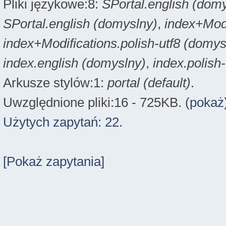
Pliki językowe:8:
SPortal.english (dom
SPortal.english (domyslny)
,
index+Modi
index+Modifications.polish-utf8 (domys
index.english (domyslny)
,
index.polish
Arkusze stylów:1:
portal (default)
.
Uwzględnione pliki:16 - 725KB. (
pokaż
Użytych zapytań: 22.
[Pokaż zapytania]