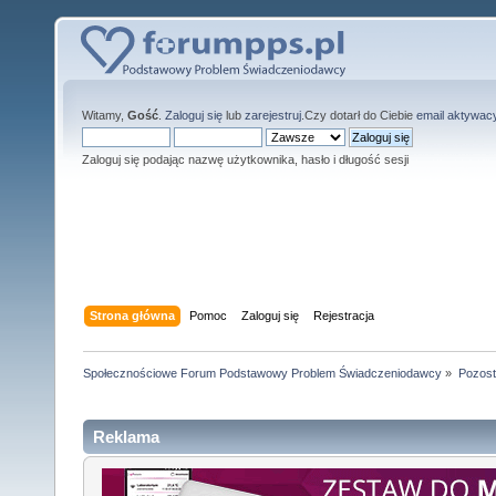
Witamy,
Gość
.
Zaloguj się
lub
zarejestruj
.Czy dotarł do Ciebie
email aktywac
Zaloguj się podając nazwę użytkownika, hasło i długość sesji
Strona główna
Pomoc
Zaloguj się
Rejestracja
Społecznościowe Forum Podstawowy Problem Świadczeniodawcy
»
Pozost
Reklama