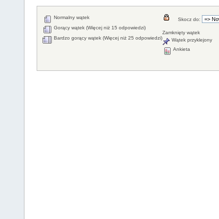
Normalny wątek
Skocz do:
Gorący wątek (Więcej niż 15 odpowiedzi)
Zamknięty wątek
Bardzo gorący wątek (Więcej niż 25 odpowiedzi)
Wątek przyklejony
Ankieta