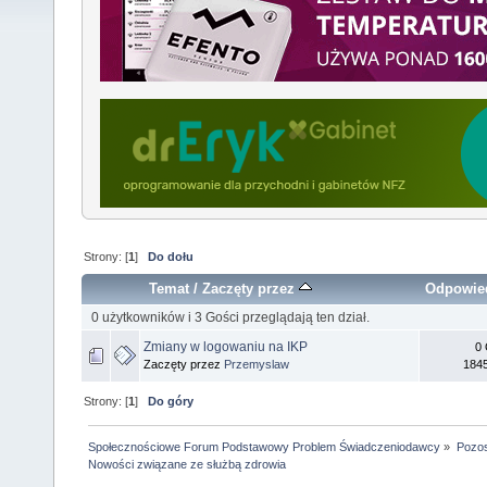
Strony: [
1
]
Do dołu
Temat
/
Zaczęty przez
Odpowie
0 użytkowników i 3 Gości przeglądają ten dział.
Zmiany w logowaniu na IKP
0 
Zaczęty przez
Przemyslaw
1845
Strony: [
1
]
Do góry
Społecznościowe Forum Podstawowy Problem Świadczeniodawcy
»
Pozos
Nowości związane ze służbą zdrowia