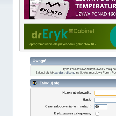
Uwaga!
Tylko zarejestrowani użytkownicy mają dost
Zaloguj się lub
zarejestruj konto
na Społecznościowe Forum Po
Zaloguj się
Nazwa użytkownika:
Hasło:
Czas zalogowania (w minutach):
Bądź zawsze zalogowany: