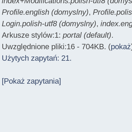
index+Modifications.polish-utf8 (domys
Profile.english (domyslny)
,
Profile.poli
Login.polish-utf8 (domyslny)
,
index.eng
Arkusze stylów:1:
portal (default)
.
Uwzględnione pliki:16 - 704KB. (
pokaż
Użytych zapytań: 21.
[Pokaż zapytania]