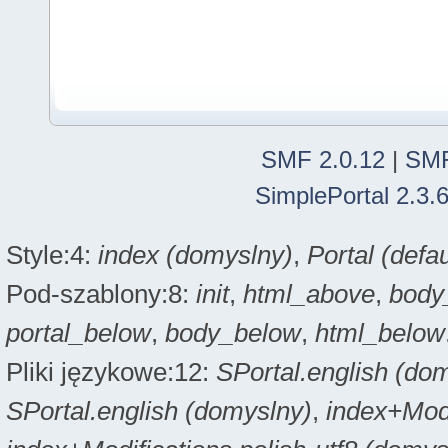
SMF 2.0.12
|
SMF
SimplePortal 2.3.
Style:4:
index (domyslny)
,
Portal (defau
Pod-szablony:8:
init
,
html_above
,
body
portal_below
,
body_below
,
html_below
Pliki językowe:12:
SPortal.english (do
SPortal.english (domyslny)
,
index+Modi