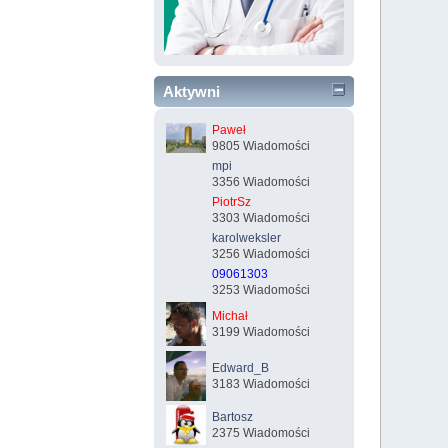
Aktywni
Paweł
9805 Wiadomości
mpi
3356 Wiadomości
PiotrSz
3303 Wiadomości
karolweksler
3256 Wiadomości
09061303
3253 Wiadomości
Michał
3199 Wiadomości
Edward_B
3183 Wiadomości
Bartosz
2375 Wiadomości