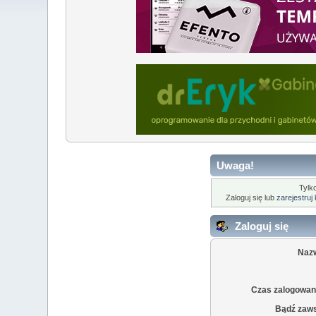
Uwaga!
Tylk
Zaloguj się lub
zarejestruj
Zaloguj się
Naz
Czas zalogowani
Bądź zaw