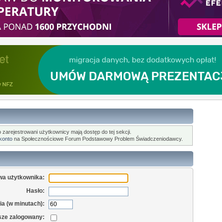
o zarejestrowani użytkownicy mają dostęp do tej sekcji.
 konto
na Społecznościowe Forum Podstawowy Problem Świadczeniodawcy.
wa użytkownika:
Hasło:
a (w minutach):
sze zalogowany: