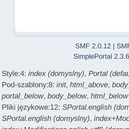
SMF 2.0.12
|
SMF
SimplePortal 2.3.
Style:4:
index (domyslny)
,
Portal (defau
Pod-szablony:8:
init
,
html_above
,
body
portal_below
,
body_below
,
html_below
Pliki językowe:12:
SPortal.english (do
SPortal.english (domyslny)
,
index+Modi