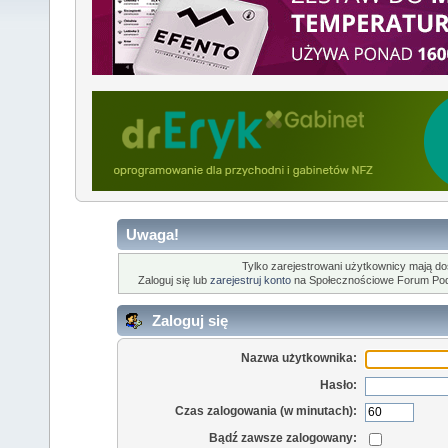
Uwaga!
Tylko zarejestrowani użytkownicy mają dost
Zaloguj się lub
zarejestruj konto
na Społecznościowe Forum Po
Zaloguj się
Nazwa użytkownika:
Hasło:
Czas zalogowania (w minutach):
Bądź zawsze zalogowany: