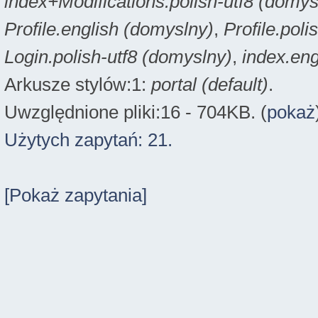
index+Modifications.polish-utf8 (domys
Profile.english (domyslny)
,
Profile.poli
Login.polish-utf8 (domyslny)
,
index.eng
Arkusze stylów:1:
portal (default)
.
Uwzględnione pliki:16 - 704KB. (
pokaż
Użytych zapytań: 21.
[Pokaż zapytania]