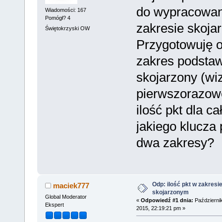
do wypracowani
Wiadomości: 167
Pomógł? 4
zakresie skoja
Świętokrzyski OW
Przygotowuję o
zakres podstaw
skojarzony (wi
pierwszorazow
ilość pkt dla c
jakiego klucza 
dwa zakresy?
Odp: ilość pkt w zakresi
maciek777
skojarzonym
Global Moderator
«
Odpowiedź #1 dnia:
Październik
Ekspert
2015, 22:19:21 pm »