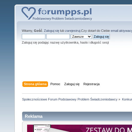
Witamy,
Gość
.
Zaloguj się
lub
zarejestruj
.Czy dotarł do Ciebie
email aktywac
Zaloguj się podając nazwę użytkownika, hasło i długość sesji
Strona główna
Pomoc
Zaloguj się
Rejestracja
Społecznościowe Forum Podstawowy Problem Świadczeniodawcy
»
Konkur
Reklama