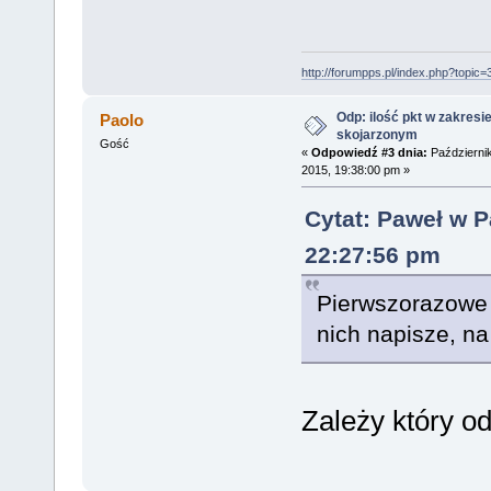
http://forumpps.pl/index.php?topic=
Odp: ilość pkt w zakresi
Paolo
skojarzonym
Gość
«
Odpowiedź #3 dnia:
Październik
2015, 19:38:00 pm »
Cytat: Paweł w P
22:27:56 pm
Pierwszorazowe 
nich napisze, na
Zależy który o