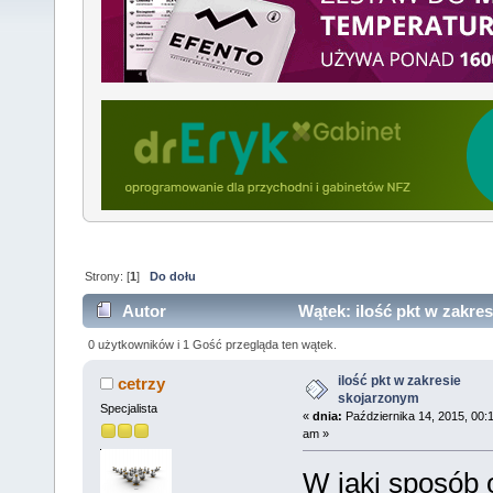
Strony: [
1
]
Do dołu
Autor
Wątek: ilość pkt w zakre
20736 razy)
0 użytkowników i 1 Gość przegląda ten wątek.
ilość pkt w zakresie
cetrzy
skojarzonym
Specjalista
«
dnia:
Października 14, 2015, 00:
am »
W jaki sposób