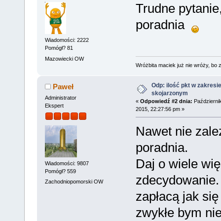
Trudne pytanie,
poradnia
Wiadomości: 2222
Pomógł? 81
Mazowiecki OW
Wróżbita maciek już nie wróży, bo 
Odp: ilość pkt w zakresi
Paweł
skojarzonym
Administrator
«
Odpowiedź #2 dnia:
Październik
Ekspert
2015, 22:27:56 pm »
Nawet nie zale
poradnia.
Daj o wiele wię
Wiadomości: 9807
Pomógł? 559
zdecydowanie.
Zachodniopomorski OW
zapłacą jak się
zwykłe bym nie 