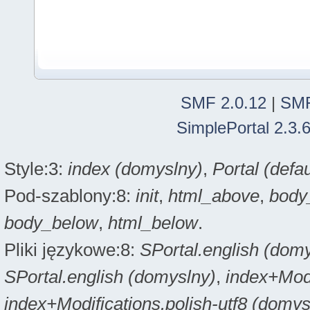
SMF 2.0.12
|
SMF
SimplePortal 2.3.
Style:3:
index (domyslny)
,
Portal (defau
Pod-szablony:8:
init
,
html_above
,
body
body_below
,
html_below
.
Pliki językowe:8:
SPortal.english (dom
SPortal.english (domyslny)
,
index+Modi
index+Modifications.polish-utf8 (domys