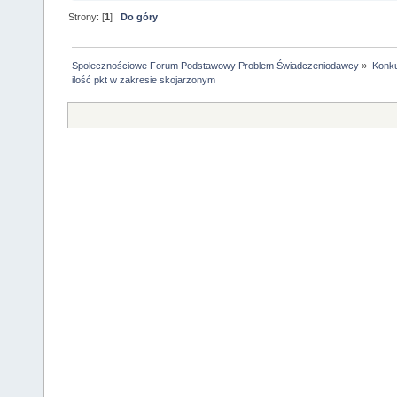
Strony: [
1
]
Do góry
Społecznościowe Forum Podstawowy Problem Świadczeniodawcy
»
Konku
ilość pkt w zakresie skojarzonym