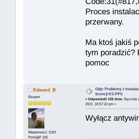
Code:31(#817,
Proces instalac
przerwany.
Ma ktoś jakiś p
tym poradzić? 
pomoc
Odp: Problemy z instalac
Edward_B
licencji KS-PPS
Ekspert
«
Odpowiedź #26 dnia:
Stycznia 
2021, 18:57:22 pm »
Wyłącz antywir
Wiadomości: 3183
Pomógł? 165