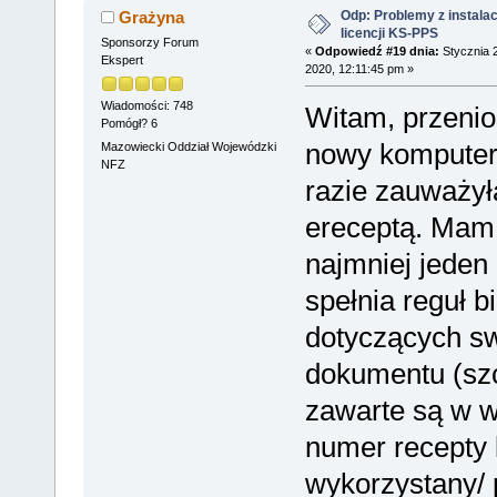
Odp: Problemy z instalac
Grażyna
licencji KS-PPS
Sponsorzy Forum
«
Odpowiedź #19 dnia:
Stycznia 
Ekspert
2020, 12:11:45 pm »
Wiadomości: 748
Witam, przeni
Pomógł? 6
nowy komputer
Mazowiecki Oddział Wojewódzki
NFZ
razie zauważy
ereceptą. Mam
najmniej jeden
spełnia reguł 
dotyczących sw
dokumentu (sz
zawarte są w w
numer recepty 
wykorzystany/ 