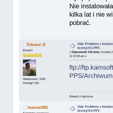
Nie instalowa
kilka lat i nie
pobrać.
Odp: Problemy z instalac
Edward_B
licencji KS-PPS
Ekspert
«
Odpowiedź #16 dnia:
Grudnia 2
11:10:28 am »
ftp://ftp.kamsof
PPS/Archiwum
Wiadomości: 3183
Pomógł? 165
Edward z Kętrzyna
Odp: Problemy z instalac
Joanna1982
licencji KS-PPS