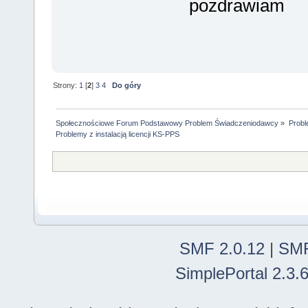
pozdrawiam
Strony:
1
[
2
]
3
4
Do góry
Społecznościowe Forum Podstawowy Problem Świadczeniodawcy
»
Probl
Problemy z instalacją licencji KS-PPS
SMF 2.0.12
|
SMF
SimplePortal 2.3.