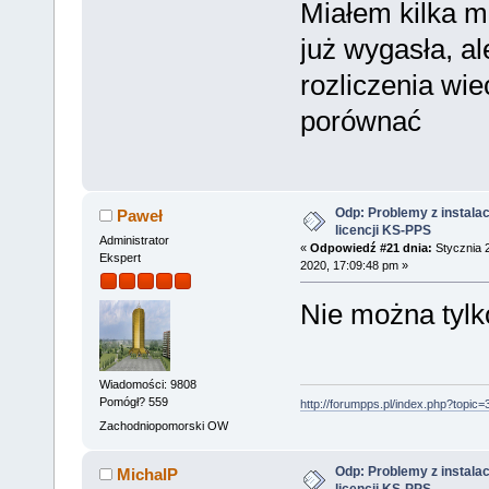
Miałem kilka mi
już wygasła, a
rozliczenia wie
porównać
Odp: Problemy z instalac
Paweł
licencji KS-PPS
Administrator
«
Odpowiedź #21 dnia:
Stycznia 
Ekspert
2020, 17:09:48 pm »
Nie można tylko
Wiadomości: 9808
Pomógł? 559
http://forumpps.pl/index.php?topic=
Zachodniopomorski OW
Odp: Problemy z instalac
MichalP
licencji KS-PPS