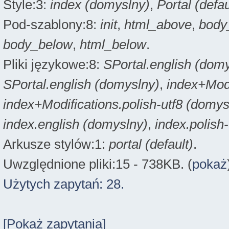
Style:3:
index (domyslny)
,
Portal (defau
Pod-szablony:8:
init
,
html_above
,
body
body_below
,
html_below
.
Pliki językowe:8:
SPortal.english (dom
SPortal.english (domyslny)
,
index+Modi
index+Modifications.polish-utf8 (domys
index.english (domyslny)
,
index.polish
Arkusze stylów:1:
portal (default)
.
Uwzględnione pliki:15 - 738KB. (
pokaż
Użytych zapytań: 28.
[Pokaż zapytania]