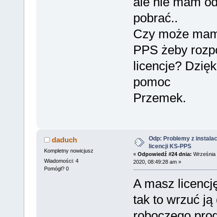
ale nie mam od
pobrać..
Czy może mam 
PPS żeby rozp
licencje? Dzię
pomoc
Przemek.
Odp: Problemy z instalac
daduch
licencji KS-PPS
Kompletny nowicjusz
«
Odpowiedź #24 dnia:
Września 
Wiadomości: 4
2020, 08:49:28 am »
Pomógł? 0
A masz licencję
tak to wrzuć ją
roboczego pro