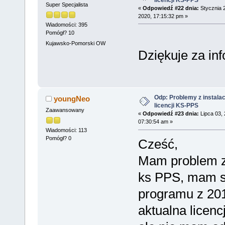
Super Specjalista
«
Odpowiedź #22 dnia:
Stycznia 
2020, 17:15:32 pm »
Wiadomości: 395
Pomógł? 10
Kujawsko-Pomorski OW
Dziękuje za in
Odp: Problemy z instalac
youngNeo
licencji KS-PPS
Zaawansowany
«
Odpowiedź #23 dnia:
Lipca 03, 
07:30:54 am »
Wiadomości: 113
Pomógł? 0
Cześć,
Mam problem z 
ks PPS, mam s
programu z 201
aktualna licenc