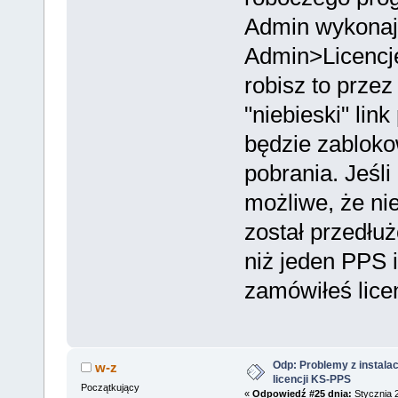
Admin wykona
Admin>Licencje
robisz to przez 
"niebieski" lin
będzie zablok
pobrania. Jeśli
możliwe, że nie
został przedłuż
niż jeden PPS i
zamówiłeś lice
Odp: Problemy z instalac
w-z
licencji KS-PPS
Początkujący
«
Odpowiedź #25 dnia:
Stycznia 