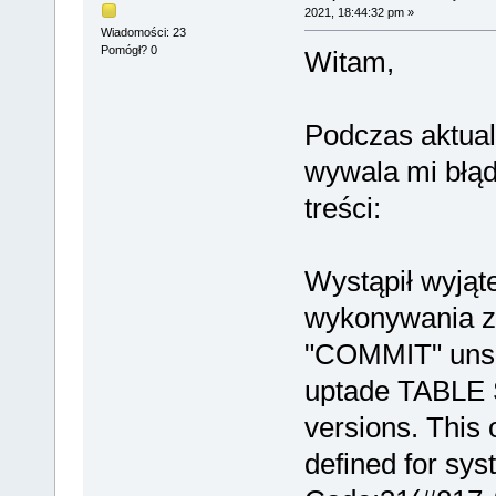
2021, 18:44:32 pm »
Wiadomości: 23
Pomógł? 0
Witam,
Podczas aktua
wywala mi błąd 
treści:
Wystąpił wyjąt
wykonywania z
"COMMIT" unsu
uptade TABLE
versions. This 
defined for sys