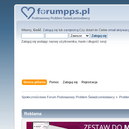
Witamy,
Gość
.
Zaloguj się
lub
zarejestruj
.Czy dotarł do Ciebie
email aktywac
Zaloguj się podając nazwę użytkownika, hasło i długość sesji
Strona główna
Pomoc
Zaloguj się
Rejestracja
Społecznościowe Forum Podstawowy Problem Świadczeniodawcy
»
Proble
Reklama