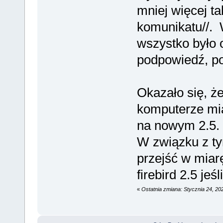
mniej więcej ta
komunikatu//.
wszystko było 
podpowiedź, p
Okazało się, ż
komputerze mia
na nowym 2.5.
W związku z ty
przejść w miar
firebird 2.5 jeś
«
Ostatnia zmiana: Stycznia 24, 2