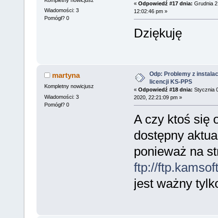
Kompletny nowicjusz
«
Odpowiedź #17 dnia:
Grudnia 2
Wiadomości: 3
12:02:46 pm »
Pomógł? 0
Dziękuję
Odp: Problemy z instalac
martyna
licencji KS-PPS
Kompletny nowicjusz
«
Odpowiedź #18 dnia:
Stycznia 
Wiadomości: 3
2020, 22:21:09 pm »
Pomógł? 0
A czy ktoś się o
dostępny aktua
ponieważ na st
ftp://ftp.kamso
jest ważny tylk