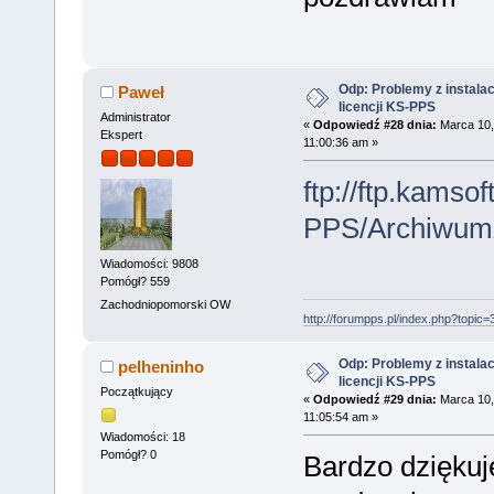
Odp: Problemy z instalac
Paweł
licencji KS-PPS
Administrator
«
Odpowiedź #28 dnia:
Marca 10,
Ekspert
11:00:36 am »
ftp://ftp.kamsof
PPS/Archiwum
Wiadomości: 9808
Pomógł? 559
Zachodniopomorski OW
http://forumpps.pl/index.php?topic=
Odp: Problemy z instalac
pelheninho
licencji KS-PPS
Początkujący
«
Odpowiedź #29 dnia:
Marca 10,
11:05:54 am »
Wiadomości: 18
Pomógł? 0
Bardzo dziękuj