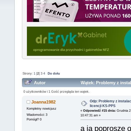
Strony:
1
[
2
]
3
4
Do dołu
Autor
Wątek: Problemy z instal
103710 razy)
0 użytkowników i 1 Gość przegląda ten wątek.
Odp: Problemy z instalac
Joanna1982
licencji KS-PPS
Kompletny nowicjusz
«
Odpowiedź #15 dnia:
Grudnia 2
Wiadomości: 3
10:47:31 am »
Pomógł? 0
a ja poproszę o 