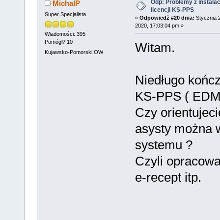
Odp: Problemy z instalac
MichalP
licencji KS-PPS
Super Specjalista
«
Odpowiedź #20 dnia:
Stycznia 
2020, 17:03:04 pm »
Wiadomości: 395
Pomógł? 10
Witam.
Kujawsko-Pomorski OW
Niedługo kończy
KS-PPS ( EDM, 
Czy orientujeci
asysty można w
systemu ?
Czyli opracowa
e-recept itp.