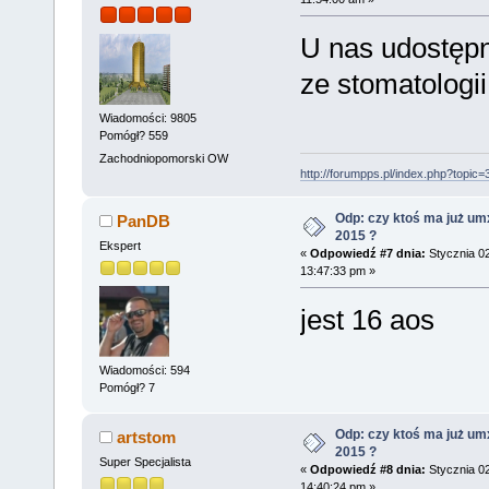
U nas udostępn
ze stomatologii
Wiadomości: 9805
Pomógł? 559
Zachodniopomorski OW
http://forumpps.pl/index.php?topic=
Odp: czy ktoś ma już um
PanDB
2015 ?
Ekspert
«
Odpowiedź #7 dnia:
Stycznia 02
13:47:33 pm »
jest 16 aos
Wiadomości: 594
Pomógł? 7
Odp: czy ktoś ma już um
artstom
2015 ?
Super Specjalista
«
Odpowiedź #8 dnia:
Stycznia 02
14:40:24 pm »