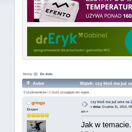
Strony: [
1
]
Do dołu
Autor
Wątek: czy ktoś ma już u
razy)
0 użytkowników i 1 Gość przegląda ten wątek.
czy ktoś ma już umx na 
gringo
«
dnia:
Grudnia 31, 2014, 09
Ekspert
am »
Jak w temacie.