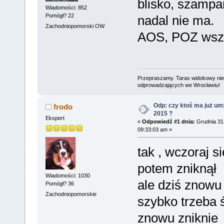
blisko, szampa
Wiadomości: 852
Pomógł? 22
nadal nie ma.
Zachodniopomorski OW
AOS, POZ wszy
Przepraszamy. Taras widokowy niec
odprowadzających we Wrocławiu!
Odp: czy ktoś ma już um
frodo
2015 ?
Ekspert
«
Odpowiedź #1 dnia:
Grudnia 31,
09:33:03 am »
tak , wczoraj 
potem zniknął
Wiadomości: 1030
ale dziś znowu 
Pomógł? 36
Zachodniopomorskie
szybko trzeba 
znowu zniknie