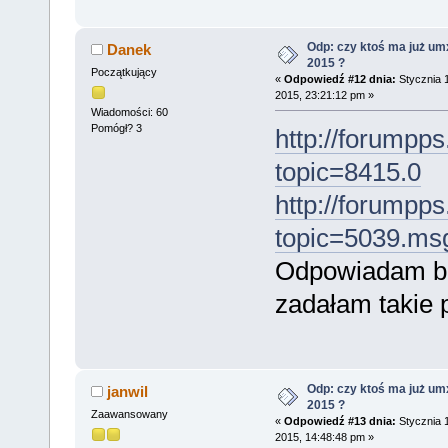
Odp: czy ktoś ma już um
Danek
2015 ?
Początkujący
«
Odpowiedź #12 dnia:
Stycznia 
2015, 23:21:12 pm »
Wiadomości: 60
Pomógł? 3
http://forumpps
topic=8415.0
http://forumpps
topic=5039.m
Odpowiadam bo
zadałam takie 
Odp: czy ktoś ma już um
janwil
2015 ?
Zaawansowany
«
Odpowiedź #13 dnia:
Stycznia 
2015, 14:48:48 pm »