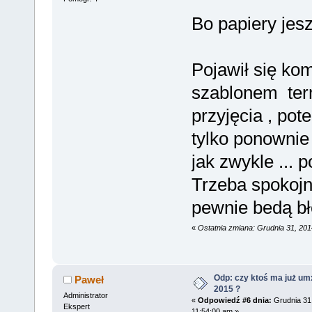
Bo papiery jesz
Pojawił się ko
szablonem ter
przyjęcia , pot
tylko ponownie
jak zwykle ... 
Trzeba spokojn
pewnie bedą bł
«
Ostatnia zmiana: Grudnia 31, 20
Odp: czy ktoś ma już um
Paweł
2015 ?
Administrator
«
Odpowiedź #6 dnia:
Grudnia 31,
Ekspert
11:54:00 am »