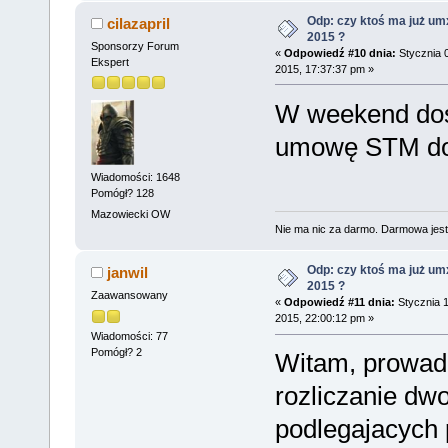
Odp: czy ktoś ma już um
cilazapril
2015 ?
Sponsorzy Forum
«
Odpowiedź #10 dnia:
Stycznia 
Ekspert
2015, 17:37:37 pm »
W weekend do
umowę STM do
Wiadomości: 1648
Pomógł? 128
Mazowiecki OW
Nie ma nic za darmo. Darmowa jest 
Odp: czy ktoś ma już um
janwil
2015 ?
Zaawansowany
«
Odpowiedź #11 dnia:
Stycznia 1
2015, 22:00:12 pm »
Wiadomości: 77
Pomógł? 2
Witam, prowadz
rozliczanie dw
podlegajacych 