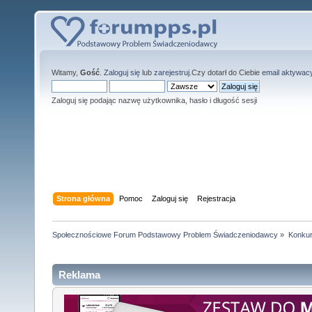
Witamy,
Gość
.
Zaloguj się
lub
zarejestruj
.Czy dotarł do Ciebie
email aktywac
Zaloguj się podając nazwę użytkownika, hasło i długość sesji
Strona główna
Pomoc
Zaloguj się
Rejestracja
Społecznościowe Forum Podstawowy Problem Świadczeniodawcy
»
Konkur
Reklama