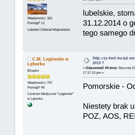
lubelskie, stom
Wiadomości: 361
31.12.2014 o g
Pomógł? 12
Lubelski Oddział Wojewódzki
tego samego dn
Odp: czy ktoś ma już um
C.M. Legionów w
2015 ?
Lęborku
«
Odpowiedź #9 dnia:
Stycznia 07
Ekspert
17:17:15 pm »
Wiadomości: 707
Pomorskie - Od
Pomógł? 46
Centrum Medyczne "Legionów"
w Lęborku
Niestety brak 
POZ, AOS, R