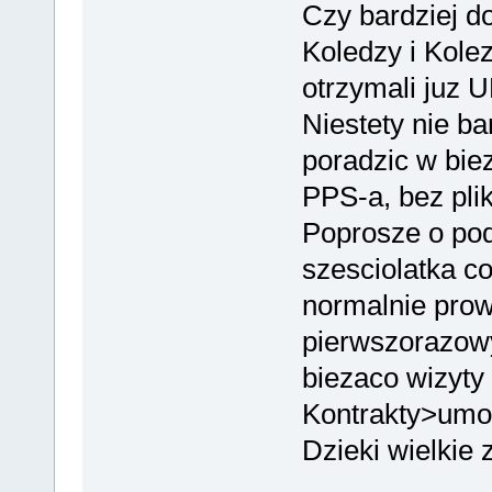
Czy bardziej d
Koledzy i Kolez
otrzymali juz
Niestety nie ba
poradzic w bi
PPS-a, bez pli
Poprosze o pod
szesciolatka c
normalnie prow
pierwszorazow
biezaco wizyty
Kontrakty>umow
Dzieki wielkie z