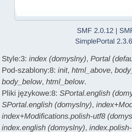
SMF 2.0.12
|
SMF
SimplePortal 2.3.
Style:3:
index (domyslny)
,
Portal (defau
Pod-szablony:8:
init
,
html_above
,
body
body_below
,
html_below
.
Pliki językowe:8:
SPortal.english (dom
SPortal.english (domyslny)
,
index+Modi
index+Modifications.polish-utf8 (domys
index.english (domyslny)
,
index.polish