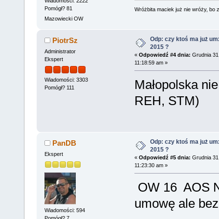
Wiadomości: 2222
Pomógł? 81
Wróżbita maciek już nie wróży, bo 
Mazowiecki OW
Odp: czy ktoś ma już um
PiotrSz
2015 ?
Administrator
«
Odpowiedź #4 dnia:
Grudnia 31,
Ekspert
11:18:59 am »
Wiadomości: 3303
Małopolska ni
Pomógł? 111
REH, STM)
Odp: czy ktoś ma już um
PanDB
2015 ?
Ekspert
«
Odpowiedź #5 dnia:
Grudnia 31,
11:23:30 am »
OW 16 AOS N
umowę ale be
Wiadomości: 594
Pomógł? 7