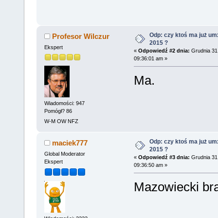
Odp: czy ktoś ma już um
Profesor Wilczur
2015 ?
Ekspert
«
Odpowiedź #2 dnia:
Grudnia 31,
09:36:01 am »
Ma.
Wiadomości: 947
Pomógł? 86
W-M OW NFZ
Odp: czy ktoś ma już um
maciek777
2015 ?
Global Moderator
«
Odpowiedź #3 dnia:
Grudnia 31,
Ekspert
09:36:50 am »
Mazowiecki bra