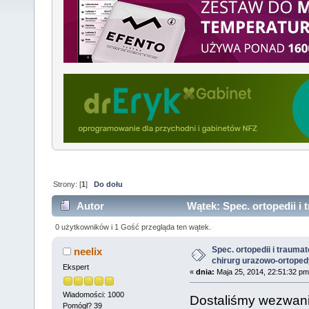
Strony: [
1
]
Do dołu
Autor
Wątek: Spec. ortopedii i 
ortopedyczny (Przeczytany 8002 razy)
0 użytkowników i 1 Gość przegląda ten wątek.
Spec. ortopedii i traumato
neelix
chirurg urazowo-ortope
Ekspert
«
dnia:
Maja 25, 2014, 22:51:32 pm
Wiadomości: 1000
Dostaliśmy wezwani
Pomógł? 39