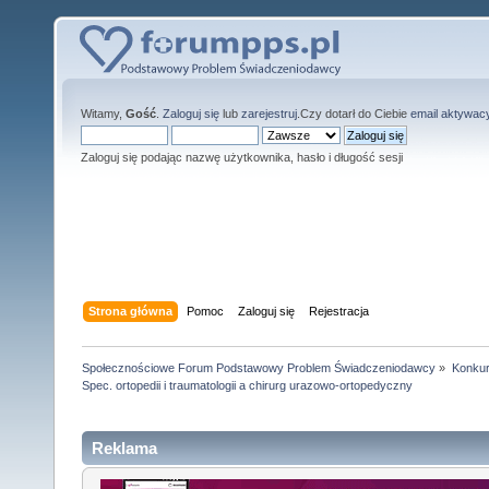
Witamy,
Gość
.
Zaloguj się
lub
zarejestruj
.Czy dotarł do Ciebie
email aktywac
Zaloguj się podając nazwę użytkownika, hasło i długość sesji
Strona główna
Pomoc
Zaloguj się
Rejestracja
Społecznościowe Forum Podstawowy Problem Świadczeniodawcy
»
Konkur
Spec. ortopedii i traumatologii a chirurg urazowo-ortopedyczny
Reklama