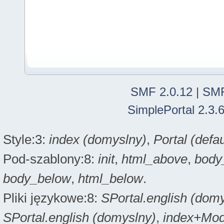
SMF 2.0.12
|
SMF
SimplePortal 2.3.
Style:3:
index (domyslny)
,
Portal (defau
Pod-szablony:8:
init
,
html_above
,
body
body_below
,
html_below
.
Pliki językowe:8:
SPortal.english (dom
SPortal.english (domyslny)
,
index+Modi