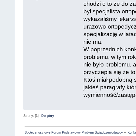
chodzi o to że do z
był specjalista ortop
wykazaliśmy lekarza 
urazowo-ortopedyczn
specjalizację w latac
nie ma.
W poprzednich konk
problemu, w tym rok
nie było problemu, 
przyczepia się że to
Ktoś miał podobną 
jakieś paragrafy któ
wymienność/zastępo
Strony: [
1
]
Do góry
Społecznościowe Forum Podstawowy Problem Świadczeniodawcy
»
Konku