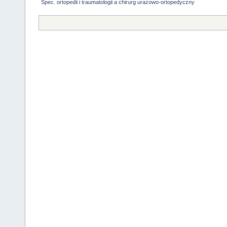
Spec. ortopedii i traumatologii a chirurg urazowo-ortopedyczny