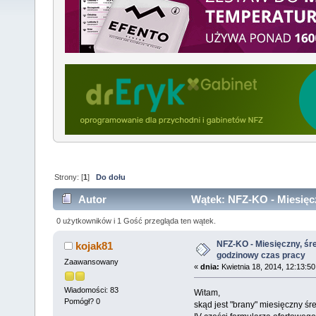
Strony: [
1
]
Do dołu
Autor
Wątek: NFZ-KO - Miesięcz
(Przeczytany 8717 razy)
0 użytkowników i 1 Gość przegląda ten wątek.
NFZ-KO - Miesięczny, śr
kojak81
godzinowy czas pracy
Zaawansowany
«
dnia:
Kwietnia 18, 2014, 12:13:5
Wiadomości: 83
Witam,
Pomógł? 0
skąd jest "brany" miesięczny ś