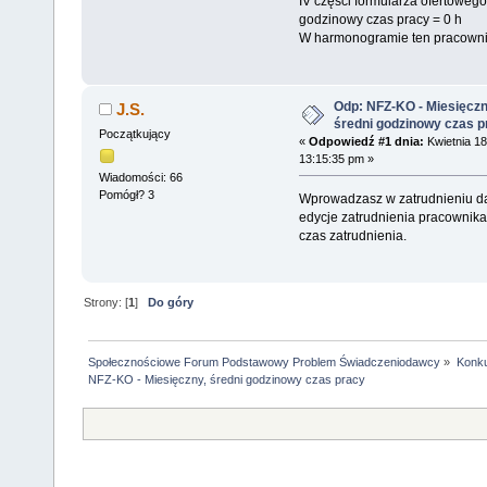
IV części formularza ofertowe
godzinowy czas pracy = 0 h
W harmonogramie ten pracowni
Odp: NFZ-KO - Miesięczn
J.S.
średni godzinowy czas p
Początkujący
«
Odpowiedź #1 dnia:
Kwietnia 18
13:15:35 pm »
Wiadomości: 66
Pomógł? 3
Wprowadzasz w zatrudnieniu d
edycje zatrudnienia pracownika 
czas zatrudnienia.
Strony: [
1
]
Do góry
Społecznościowe Forum Podstawowy Problem Świadczeniodawcy
»
Konku
NFZ-KO - Miesięczny, średni godzinowy czas pracy