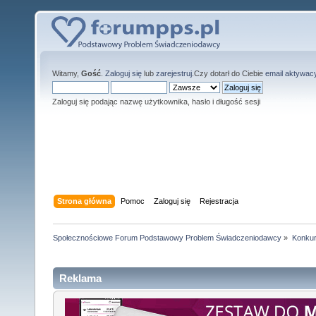
Witamy,
Gość
.
Zaloguj się
lub
zarejestruj
.Czy dotarł do Ciebie
email aktywac
Zaloguj się podając nazwę użytkownika, hasło i długość sesji
Strona główna
Pomoc
Zaloguj się
Rejestracja
Społecznościowe Forum Podstawowy Problem Świadczeniodawcy
»
Konkur
Reklama