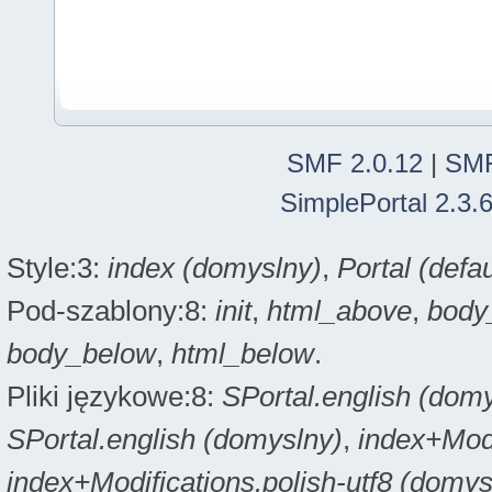
SMF 2.0.12
|
SMF
SimplePortal 2.3.
Style:3:
index (domyslny)
,
Portal (defau
Pod-szablony:8:
init
,
html_above
,
body
body_below
,
html_below
.
Pliki językowe:8:
SPortal.english (dom
SPortal.english (domyslny)
,
index+Modi
index+Modifications.polish-utf8 (domys