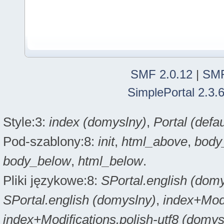
SMF 2.0.12
|
SMF
SimplePortal 2.3.
Style:3:
index (domyslny)
,
Portal (defau
Pod-szablony:8:
init
,
html_above
,
body
body_below
,
html_below
.
Pliki językowe:8:
SPortal.english (dom
SPortal.english (domyslny)
,
index+Modi
index+Modifications.polish-utf8 (domys