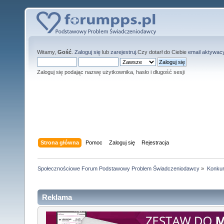
Witamy,
Gość
.
Zaloguj się
lub
zarejestruj
.Czy dotarł do Ciebie
email aktywac
Zaloguj się podając nazwę użytkownika, hasło i długość sesji
Strona główna
Pomoc
Zaloguj się
Rejestracja
Społecznościowe Forum Podstawowy Problem Świadczeniodawcy
»
Konkur
Reklama