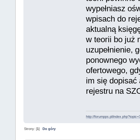
wypełniasz ośw
wpisach do rej
aktualną księg
w teorii bo już
uzupełnienie, 
ponownego wyd
ofertowego, gd
im się dopisać
rejestru na SZO
http://forumpps.pl/index.php?topic=
Strony: [
1
]
Do góry