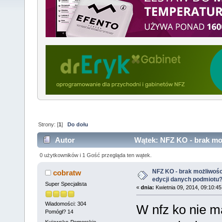
Strony: [
1
]
Do dołu
Autor
Wątek: NFZ KO - brak mo
(Przeczytany 8344 razy)
0 użytkowników i 1 Gość przegląda ten wątek.
NFZ KO - brak możliwośc
cobratw
edycji danych podmiotu
Super Specjalista
«
dnia:
Kwietnia 09, 2014, 09:10:4
Wiadomości: 304
W nfz ko nie m
Pomógł? 14