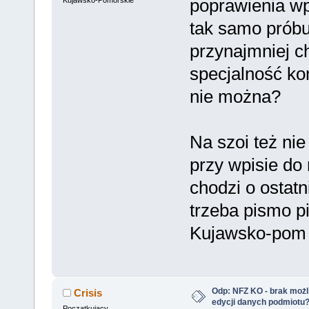
poprawienia wp
Kujawsko-Pomorskie
tak samo próbu
przynajmniej c
specjalność ko
nie można?
Na szoi też nie
przy wpisie do 
chodzi o ostatn
trzeba pismo p
Kujawsko-pom
Odp: NFZ KO - brak możl
Crisis
edycji danych podmiotu
Początkujący