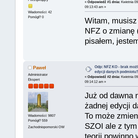
«
Odpowiedź #1 dnia:
Kwietnia 09
09:13:43 am »
Wiadomości: 42
Pomógł? 0
Witam, musisz
NFZ o zmianę (
pisałem, jeste
Odp: NFZ KO - brak możl
Paweł
edycji danych podmiotu
Administrator
«
Odpowiedź #2 dnia:
Kwietnia 09
Ekspert
09:14:12 am »
Już od dawna 
żadnej edycji 
To może zmieni
Wiadomości: 9807
Pomógł? 559
SZOI ale z tym
Zachodniopomorski OW
teorii powinno 