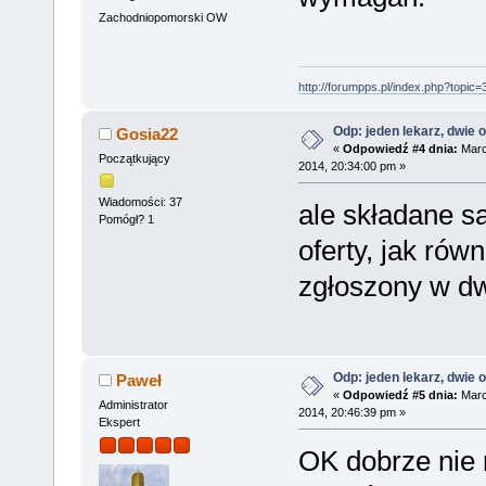
Zachodniopomorski OW
http://forumpps.pl/index.php?topic=
Odp: jeden lekarz, dwie o
Gosia22
«
Odpowiedź #4 dnia:
Marc
Początkujący
2014, 20:34:00 pm »
Wiadomości: 37
ale składane s
Pomógł? 1
oferty, jak równ
zgłoszony w d
Odp: jeden lekarz, dwie o
Paweł
«
Odpowiedź #5 dnia:
Marc
Administrator
2014, 20:46:39 pm »
Ekspert
OK dobrze nie 