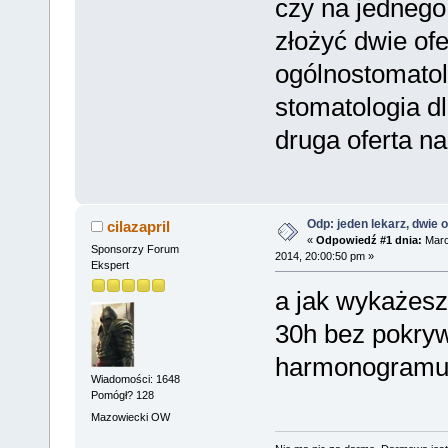
czy na jedneg
złożyć dwie ofe
ogólnostomatol
stomatologia dl
druga oferta na
Odp: jeden lekarz, dwie o
cilazapril
«
Odpowiedź #1 dnia:
Marc
Sponsorzy Forum
2014, 20:00:50 pm »
Ekspert
a jak wykażesz
30h bez pokryw
harmonogram
Wiadomości: 1648
Pomógł? 128
Mazowiecki OW