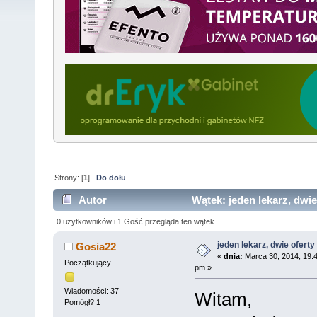
Strony: [
1
]
Do dołu
Autor
Wątek: jeden lekarz, dwie
0 użytkowników i 1 Gość przegląda ten wątek.
jeden lekarz, dwie oferty
Gosia22
«
dnia:
Marca 30, 2014, 19:
Początkujący
pm »
Wiadomości: 37
Witam,
Pomógł? 1