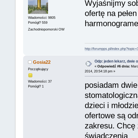
Wyjaśnijmy sob
ofertę na pełen 
Wiadomości: 9805
harmonograme
Pomógł? 559
Zachodniopomorski OW
http://forumpps.pl/index.php?topic=
Odp: jeden lekarz, dwie o
Gosia22
«
Odpowiedź #6 dnia:
Marc
Początkujący
2014, 20:54:18 pm »
Wiadomości: 37
posiadam dwie
Pomógł? 1
stomatologiczn
dzieci i młodzi
ofertowe są od
zakresu. Chcę 
świadczenia