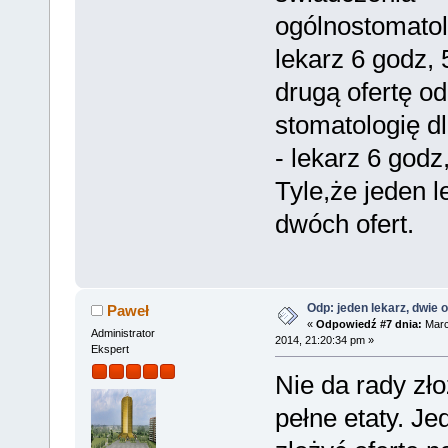
ogólnostomatol
lekarz 6 godz, 
drugą ofertę o
stomatologię dl
- lekarz 6 godz,
Tyle,że jeden 
dwóch ofert.
Odp: jeden lekarz, dwie o
Paweł
«
Odpowiedź #7 dnia:
Marc
Administrator
2014, 21:20:34 pm »
Ekspert
Nie da rady zło
pełne etaty. J