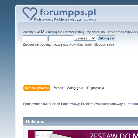
Witamy,
Gość
.
Zaloguj się
lub
zarejestruj
.Czy dotarł do Ciebie
email aktywac
Zaloguj się podając nazwę użytkownika, hasło i długość sesji
Strona główna
Pomoc
Zaloguj się
Rejestracja
Społecznościowe Forum Podstawowy Problem Świadczeniodawcy
»
Konkur
Reklama