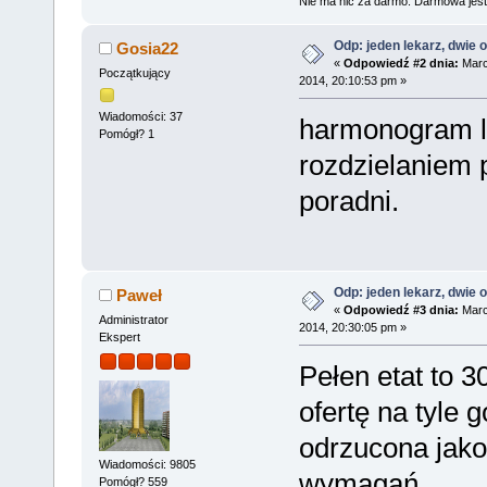
Nie ma nic za darmo. Darmowa jest 
Odp: jeden lekarz, dwie o
Gosia22
«
Odpowiedź #2 dnia:
Marc
Początkujący
2014, 20:10:53 pm »
Wiadomości: 37
harmonogram l
Pomógł? 1
rozdzielaniem 
poradni.
Odp: jeden lekarz, dwie o
Paweł
«
Odpowiedź #3 dnia:
Marc
Administrator
2014, 20:30:05 pm »
Ekspert
Pełen etat to 3
ofertę na tyle 
odrzucona jako
Wiadomości: 9805
wymagań.
Pomógł? 559