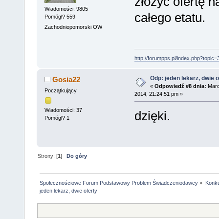
złożyć ofertę n
Wiadomości: 9805
całego etatu.
Pomógł? 559
Zachodniopomorski OW
http://forumpps.pl/index.php?topic=
Odp: jeden lekarz, dwie o
Gosia22
«
Odpowiedź #8 dnia:
Marc
Początkujący
2014, 21:24:51 pm »
Wiadomości: 37
dzięki.
Pomógł? 1
Strony: [
1
]
Do góry
Społecznościowe Forum Podstawowy Problem Świadczeniodawcy
»
Konku
jeden lekarz, dwie oferty