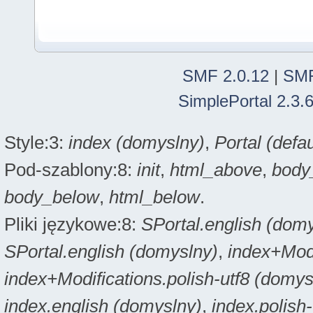
SMF 2.0.12
|
SMF
SimplePortal 2.3.
Style:3:
index (domyslny)
,
Portal (defau
Pod-szablony:8:
init
,
html_above
,
body
body_below
,
html_below
.
Pliki językowe:8:
SPortal.english (dom
SPortal.english (domyslny)
,
index+Modi
index+Modifications.polish-utf8 (domys
index.english (domyslny)
,
index.polish