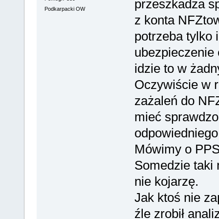
przeszkadza s
Podkarpacki OW
z konta NFZtow
potrzeba tylko i
ubezpieczenie c
idzie to w żadn
Oczywiście w r
zażaleń do NFZ,
mieć sprawdz
odpowiedniego 
Mówimy o PPS
Somedzie taki 
nie kojarzę.
Jak ktoś nie za
źle zrobił anali