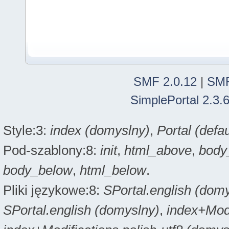
SMF 2.0.12
|
SMF
SimplePortal 2.3.
Style:3:
index (domyslny)
,
Portal (defau
Pod-szablony:8:
init
,
html_above
,
body
body_below
,
html_below
.
Pliki językowe:8:
SPortal.english (dom
SPortal.english (domyslny)
,
index+Modi