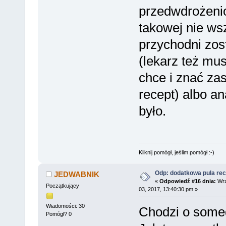
przedwdrożeni
takowej nie ws
przychodni zos
(lekarz też mu
chce i znać za
recept) albo an
było.
Kliknij pomógł, jeślim pomógł :-)
Odp: dodatkowa pula rec
JEDWABNIK
«
Odpowiedź #16 dnia:
Wrz
Początkujący
03, 2017, 13:40:30 pm »
Wiadomości: 30
Chodzi o some
Pomógł? 0