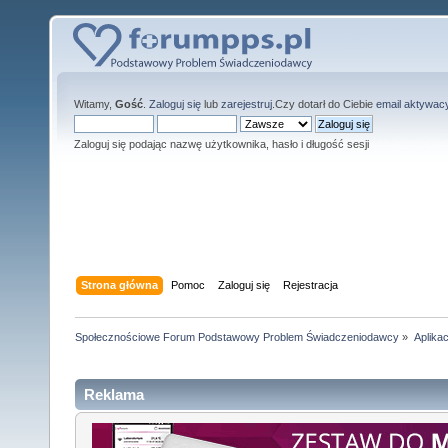
Witamy,
Gość
.
Zaloguj się
lub
zarejestruj
.Czy dotarł do Ciebie
email aktywac
Zaloguj się podając nazwę użytkownika, hasło i długość sesji
Strona główna
Pomoc
Zaloguj się
Rejestracja
Społecznościowe Forum Podstawowy Problem Świadczeniodawcy
»
Aplika
Reklama