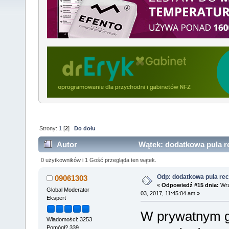
Strony:
1
[
2
]
Do dołu
Autor
Wątek: dodatkowa pula re
0 użytkowników i 1 Gość przegląda ten wątek.
Odp: dodatkowa pula rec
09061303
«
Odpowiedź #15 dnia:
Wrz
Global Moderator
03, 2017, 11:45:04 am »
Ekspert
W prywatnym g
Wiadomości: 3253
Pomógł? 339