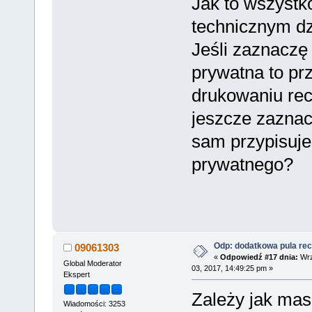
Jak to wszystk
technicznym dz
Jeśli zaznaczę 
prywatna to prz
drukowaniu re
jeszcze zaznac
sam przypisuje
prywatnego?
Odp: dodatkowa pula rec
09061303
«
Odpowiedź #17 dnia:
Wrz
Global Moderator
03, 2017, 14:49:25 pm »
Ekspert
Zależy jak mas
Wiadomości: 3253