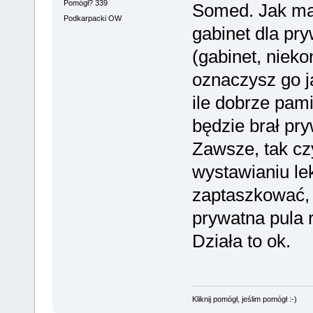
Pomógł? 339
Somed. Jak ma
Podkarpacki OW
gabinet dla pr
(gabinet, nieko
oznaczysz go j
ile dobrze pa
będzie brał pry
Zawsze, tak czy
wystawianiu l
zaptaszkować, 
prywatna pula 
Działa to ok.
Kliknij pomógł, jeślim pomógł :-)