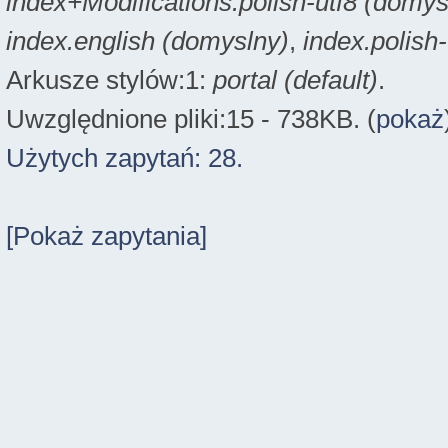
index+Modifications.polish-utf8 (domys
index.english (domyslny)
,
index.polish
Arkusze stylów:1:
portal (default)
.
Uwzględnione pliki:15 - 738KB. (
pokaż
Użytych zapytań: 28.
[Pokaż zapytania]