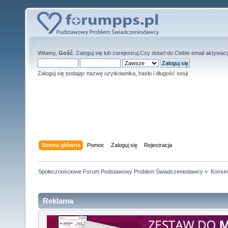
Witamy,
Gość
.
Zaloguj się
lub
zarejestruj
.Czy dotarł do Ciebie
email aktywac
Zaloguj się podając nazwę użytkownika, hasło i długość sesji
Strona główna
Pomoc
Zaloguj się
Rejestracja
Społecznościowe Forum Podstawowy Problem Świadczeniodawcy
»
Komuni
Reklama