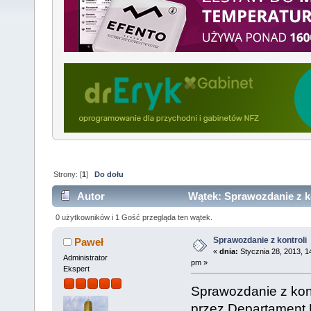
Strony: [
1
]
Do dołu
Autor
Wątek: Sprawozdanie z ko
0 użytkowników i 1 Gość przegląda ten wątek.
Sprawozdanie z kontroli
Paweł
«
dnia:
Stycznia 28, 2013, 1
Administrator
pm »
Ekspert
Sprawozdanie z kon
przez Departament