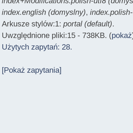
index+Modifications.polish-utf8 (domys
index.english (domyslny)
,
index.polish
Arkusze stylów:1:
portal (default)
.
Uwzględnione pliki:15 - 738KB. (
pokaż
Użytych zapytań: 28.
[Pokaż zapytania]