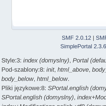
SMF 2.0.12
|
SMF
SimplePortal 2.3.
Style:3:
index (domyslny)
,
Portal (defau
Pod-szablony:8:
init
,
html_above
,
body
body_below
,
html_below
.
Pliki językowe:8:
SPortal.english (dom
SPortal.english (domyslny)
,
index+Modi