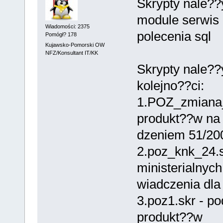
Skrypty nale?
module serwis
Wiadomości: 2375
polecenia sql
Pomógł? 178
Kujawsko-Pomorski OW
NFZ/Konsultant IT/KK
Skrypty nale?
kolejno??ci:
1.POZ_zmiana_
produkt??w na
dzeniem 51/20
2.poz_knk_24.s
ministerialnyc
wiadczenia dla
3.poz1.skr - po
produkt??w