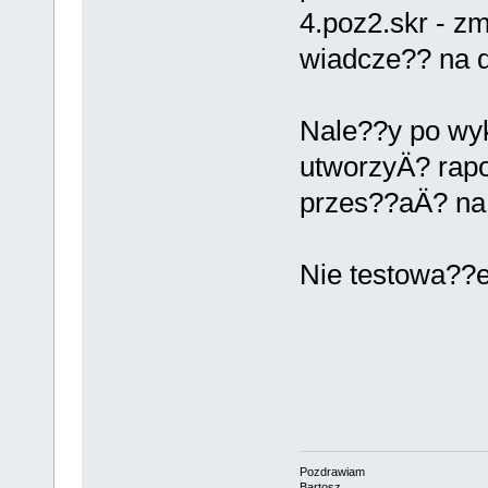
4.poz2.skr - z
wiadcze?? na 
Nale??y po wy
utworzyÄ? rapor
przes??aÄ? na
Nie testowa??
Pozdrawiam
Bartosz