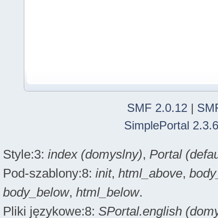
SMF 2.0.12
|
SMF
SimplePortal 2.3.
Style:3:
index (domyslny)
,
Portal (defau
Pod-szablony:8:
init
,
html_above
,
body
body_below
,
html_below
.
Pliki językowe:8:
SPortal.english (dom