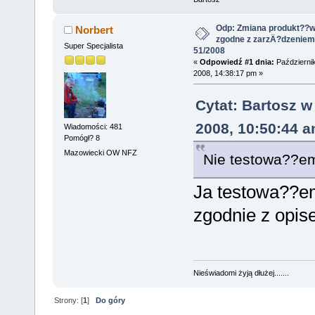
Odp: Zmiana produkt??w
Norbert
zgodne z zarzÄ?dzeniem
Super Specjalista
51/2008
«
Odpowiedź #1 dnia:
Październik
2008, 14:38:17 pm »
Cytat: Bartosz w
2008, 10:50:44 
Wiadomości: 481
Pomógł? 8
Mazowiecki OW NFZ
Nie testowa??em
Ja testowa??e
zgodnie z opi
Nieświadomi żyją dłużej.......
Strony: [
1
]
Do góry