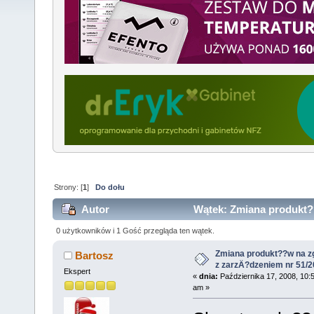
Strony: [
1
]
Do dołu
Autor
Wątek: Zmiana produkt?
51/2008 (Przeczytany 18885 razy)
0 użytkowników i 1 Gość przegląda ten wątek.
Zmiana produkt??w na z
Bartosz
z zarzÄ?dzeniem nr 51/
Ekspert
«
dnia:
Października 17, 2008, 10:
am »