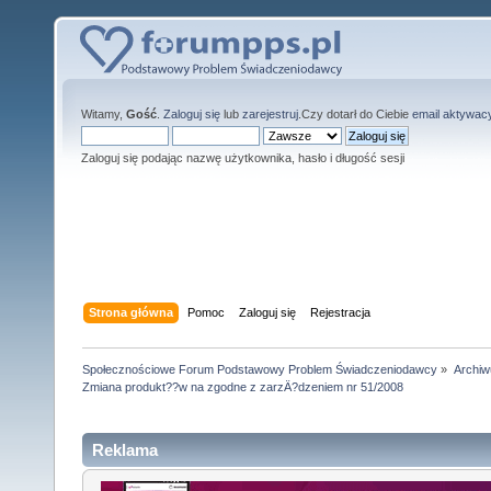
Witamy,
Gość
.
Zaloguj się
lub
zarejestruj
.Czy dotarł do Ciebie
email aktywac
Zaloguj się podając nazwę użytkownika, hasło i długość sesji
Strona główna
Pomoc
Zaloguj się
Rejestracja
Społecznościowe Forum Podstawowy Problem Świadczeniodawcy
»
Archi
Zmiana produkt??w na zgodne z zarzÄ?dzeniem nr 51/2008
Reklama