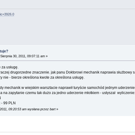
pic=3926.0
tuje?
Sierpnia 30, 2011, 09:07:11 am »
 za usługę.
 raczej drugorzedne znaczenie. jak panu Doktorowi mechanik naprawia służbowy 
y nie - bierze określona kwote za określona usługę.
 gdy mechanik w wiejskim warsztacie naprawił turyście samochód jednym uderzeniem
a na zapytanie czemu tak dużo za jedno uderzenie młotkiem - usłyszał wyliczenie
N
ć - 99 PLN
 2011, 09:20:53 am wysłana przez bart
»