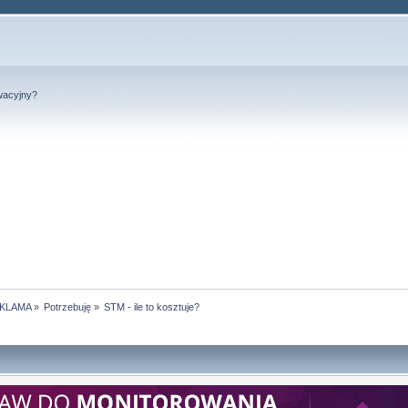
wacyjny?
KLAMA
»
Potrzebuję
»
STM - ile to kosztuje?