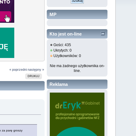
MP
Kto jest on-line
Gości: 435
Ukrytych: 0
Użytkowników: 0
Nie ma żadnego użytkownika on-
« poprzedni
następny »
line.
DRUKUJ
Reklama
o za parę groszy