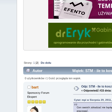
Strony:
1
[
2
]
Do dołu
Autor
Wątek: STM - ile to ko
0 użytkowników i 1 Gość przegląda ten wątek.
Odp: STM - ile to kosz
bart
«
Odpowiedź #15 dnia:
Sponsorzy Forum
Ekspert
Cytat: mpi w Sierpnia 29, 2011
Cen swoich zdradzać nie będ
pracować.