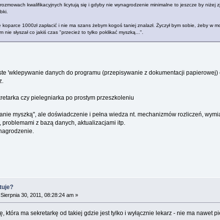
 rozmowach kwalifikacyjnych licytują się i gdyby nie wynagrodzenie minimalne to jeszcze by niżej z
bki.
 koparce 1000zł zapłacić i nie ma szans żebym kogoś taniej znalazł. Życzył bym sobie, żeby w moje
 nie słyszał co jakiś czas "przecież to tylko poklikać myszką...".
ste 'wklepywanie danych do programu (przepisywanie z dokumentacji papierowej) 
z.
etarka czy pielegniarka po prostym przeszkoleniu
klikanie myszką", ale doświadczenie i pełna wiedza nt. mechanizmów rozliczeń, wym
, problemami z bazą danych, aktualizacjami itp.
nagrodzenie.
tuje?
Sierpnia 30, 2011, 08:28:24 am »
 która ma sekretarkę od takiej gdzie jest tylko i wyłącznie lekarz - nie ma nawet pi