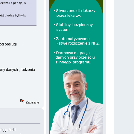
jeżdzali z pensją. A
j okolicy byli tylko
od obsługi
iany danych , radzenia
Zapisane
elęgniarki.