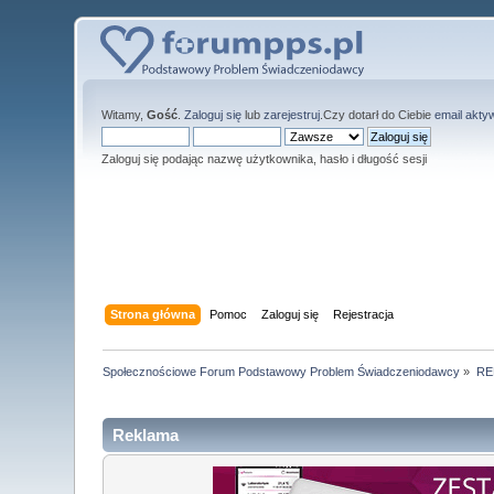
Witamy,
Gość
.
Zaloguj się
lub
zarejestruj
.Czy dotarł do Ciebie
email akty
Zaloguj się podając nazwę użytkownika, hasło i długość sesji
Strona główna
Pomoc
Zaloguj się
Rejestracja
Społecznościowe Forum Podstawowy Problem Świadczeniodawcy
»
RE
Reklama