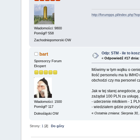
http://forumpps.pl/index.php?to
Wiadomości: 9800
Pomógł? 558
Zachodniopomorski OW
Odp: STM - ile to kosz
bart
«
Odpowiedź #17 dnia:
Sponsorzy Forum
Ekspert
Mówimy w tym wątku o cenie
Ilość personelu ma tu IMHO
obchodzi czy ma personel cz
Jak w tej starej anegdocie,
zażądał 100 PLN za usługę, 
- uderzenie młotkiem - 1 PL
Wiadomości: 1500
- wiedziałem gdzie przyłozy
Pomógł? 117
«
Ostatnia zmiana: Sierpnia 30,
Dolnośląski OW
Strony:
1
[
2
]
Do góry