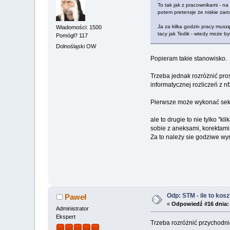
To tak jak z pracownikami - na
potem pretensje że niskie zaro
Ja za kilka godzin pracy muszę
Wiadomości: 1500
tacy jak Tedik - wtedy może bym
Pomógł? 117
Dolnośląski OW
Popieram takie stanowisko.
Trzeba jednak rozróżnić pro
informatycznej rozliczeń z nf
Pierwsze może wykonać sekr
ale to drugie to nie tylko "
sobie z aneksami, korektami
Za to należy sie godziwe wy
Odp: STM - ile to kosz
Paweł
«
Odpowiedź #16 dnia:
Administrator
Ekspert
Trzeba rozróżnić przychodnię,