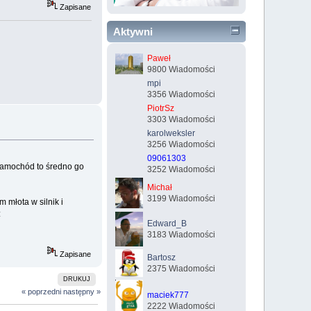
Zapisane
Aktywni
Paweł
9800 Wiadomości
mpi
3356 Wiadomości
PiotrSz
3303 Wiadomości
karolweksler
3256 Wiadomości
09061303
samochód to średno go
3252 Wiadomości
Michał
3199 Wiadomości
 młota w silnik i
:
Edward_B
3183 Wiadomości
Zapisane
Bartosz
2375 Wiadomości
DRUKUJ
« poprzedni
następny »
maciek777
2222 Wiadomości