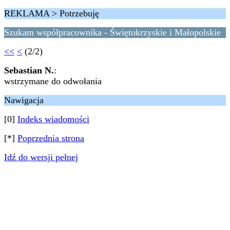
REKLAMA > Potrzebuję
Szukam współpracownika - Świętokrzyskie i Małopolskie
<<
<
(2/2)
Sebastian N.
:
wstrzymane do odwołania
Nawigacja
[0]
Indeks wiadomości
[*]
Poprzednia strona
Idź do wersji pełnej