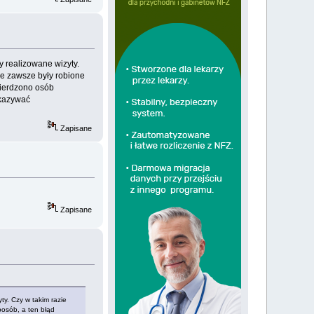
y realizowane wizyty.
ne zawsze były robione
wierdzono osób
skazywać
Zapisane
Zapisane
ty. Czy w takim razie
posób, a ten błąd