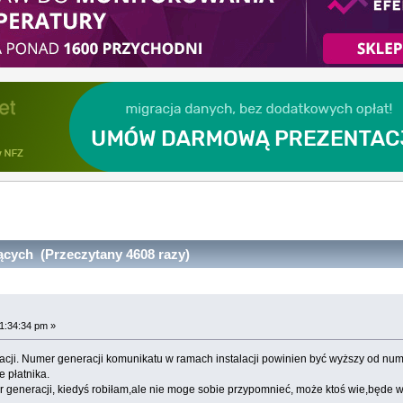
ących (Przeczytany 4608 razy)
21:34:34 pm »
cji. Numer generacji komunikatu w ramach instalacji powinien być wyższy od num
 płatnika.
r generacji, kiedyś robiłam,ale nie moge sobie przypomnieć, może ktoś wie,będe