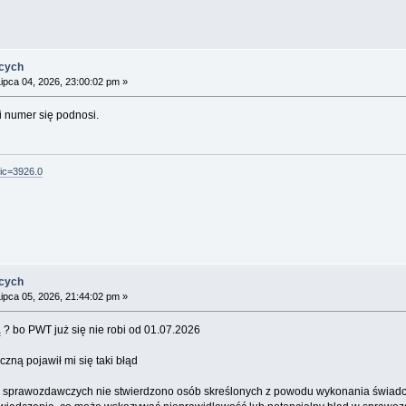
ących
ipca 04, 2026, 23:00:02 pm »
i numer się podnosi.
pic=3926.0
ących
ipca 05, 2026, 21:44:02 pm »
 ? bo PWT już się nie robi od 01.07.2026
czną pojawił mi się taki błąd
h sprawozdawczych nie stwierdzono osób skreślonych z powodu wykonania świadc