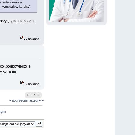
ia świadczenia w
, wymagający korekty".
rzyjęty na bieżąco" i
Zapisane
ąco .podpowiedzcie
 wykonania
Zapisane
DRUKUJ
« poprzedni
następny »
ących