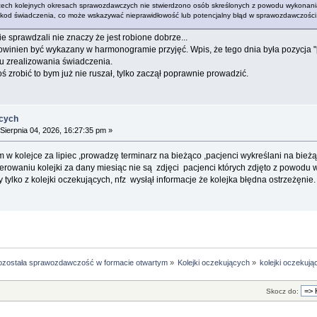
 trzech kolejnych okresach sprawozdawczych nie stwierdzono osób skreślonych z powodu wykonan
, kod świadczenia, co może wskazywać nieprawidłowość lub potencjalny błąd w sprawozdawczości
ie sprawdzali nie znaczy że jest robione dobrze...
owinien być wykazany w harmonogramie przyjęć. Wpis, że tego dnia była pozycja "p
u zrealizowania świadczenia.
oś zrobić to bym już nie ruszał, tylko zaczął poprawnie prowadzić.
ących
Sierpnia 04, 2026, 16:27:35 pm »
w kolejce za lipiec ,prowadzę terminarz na bieżąco ,pacjenci wykreślani na bież
erowaniu kolejki za dany miesiąc nie są zdjęci pacjenci których zdjęto z powodu
 tylko z kolejki oczekujących, nfz wysłął informacje że kolejka błędna ostrzeżęnie.
ozostała sprawozdawczość w formacie otwartym
»
Kolejki oczekujących
»
kolejki oczekuj
Skocz do: