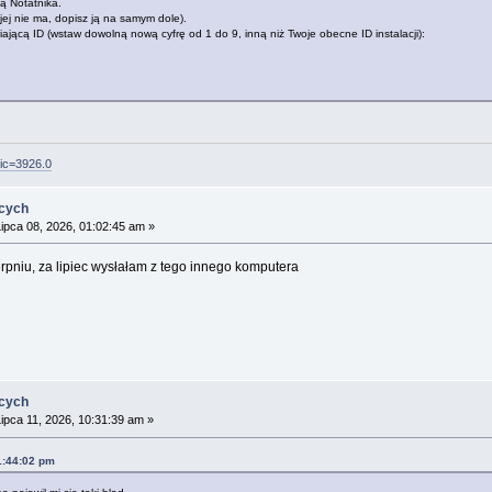
ą Notatnika.
 jej nie ma, dopisz ją na samym dole).
eniającą ID (wstaw dowolną nową cyfrę od 1 do 9, inną niż Twoje obecne ID instalacji):
pic=3926.0
ących
ipca 08, 2026, 01:02:45 am »
rpniu, za lipiec wysłałam z tego innego komputera
ących
ipca 11, 2026, 10:31:39 am »
21:44:02 pm