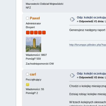
Mazowiecki Oddział Wojewódzki
NFZ
Odp: kolejki oczekuj
Paweł
«
Odpowiedź #1 dnia:
L
Administrator
Ekspert
Generujesz następny raport 
http://forumpps.pl/index.php?to
Wiadomości: 9807
Pomógł? 559
Zachodniopomorski OW
Odp: kolejki oczekuj
carl
«
Odpowiedź #2 dnia:
L
Początkujący
Chodzi o kolejkę miesięczną
Wiadomości: 55
Pomógł? 2
Dzisiaj robiąc kolejke miesię
W trzech kolejnych okresac