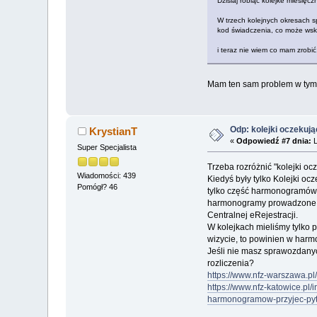
Dzisiaj robiąc kolejke miesięcz
W trzech kolejnych okresach 
kod świadczenia, co może wsk
i teraz nie wiem co mam zrobić
Mam ten sam problem w tym 
Odp: kolejki oczekuj
KrystianT
«
Odpowiedź #7 dnia:
L
Super Specjalista
Trzeba rozróżnić "kolejki o
Wiadomości: 439
Kiedyś były tylko Kolejki o
Pomógł? 46
tylko część harmonogramów 
harmonogramy prowadzone w
Centralnej eRejestracji.
W kolejkach mieliśmy tylko 
wizycie, to powinien w harmo
Jeśli nie masz sprawozdanyc
rozliczenia?
https://www.nfz-warszawa.p
https://www.nfz-katowice.pl
harmonogramow-przyjec-pyt