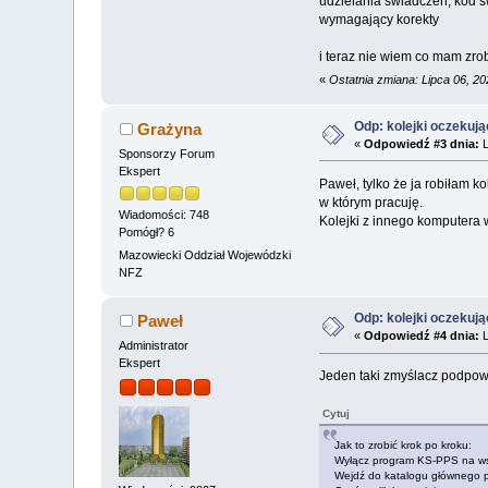
udzielania świadczeń, kod 
wymagający korekty
i teraz nie wiem co mam zrob
«
Ostatnia zmiana: Lipca 06, 20
Odp: kolejki oczekuj
Grażyna
«
Odpowiedź #3 dnia:
L
Sponsorzy Forum
Ekspert
Paweł, tylko że ja robiłam k
w którym pracuję.
Wiadomości: 748
Kolejki z innego komputera w
Pomógł? 6
Mazowiecki Oddział Wojewódzki
NFZ
Odp: kolejki oczekuj
Paweł
«
Odpowiedź #4 dnia:
L
Administrator
Ekspert
Jeden taki zmyślacz podpowi
Cytuj
Jak to zrobić krok po kroku:
Wyłącz program KS-PPS na ws
Wejdź do katalogu głównego p