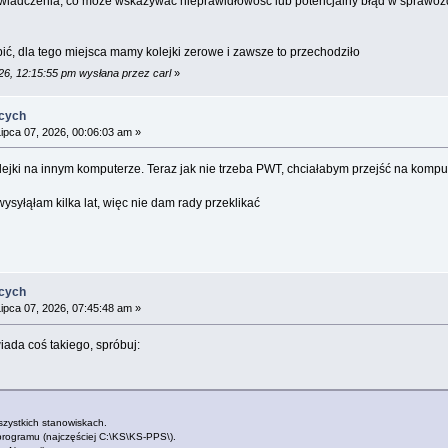
świadczenia, co może wskazywać nieprawidłowość lub potencjalny błąd w sprawoz
ić, dla tego miejsca mamy kolejki zerowe i zawsze to przechodziło
26, 12:15:55 pm wysłana przez carl
»
ących
ipca 07, 2026, 00:06:03 am »
olejki na innym komputerze. Teraz jak nie trzeba PWT, chciałabym przejść na kompu
ysyłąłam kilka lat, więc nie dam rady przeklikać
ących
ipca 07, 2026, 07:45:48 am »
ada coś takiego, spróbuj:
zystkich stanowiskach.
rogramu (najczęściej C:\KS\KS-PPS\).