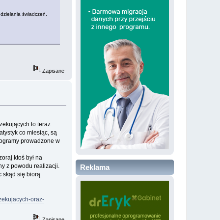
dzielania świadczeń,
Zapisane
zekujących to teraz
ystyk co miesiąc, są
onogramy prowadzone w
oraj ktoś był na
ny z powodu realizacji.
Reklama
 skąd się biorą
zekujacych-oraz-
Zapisane