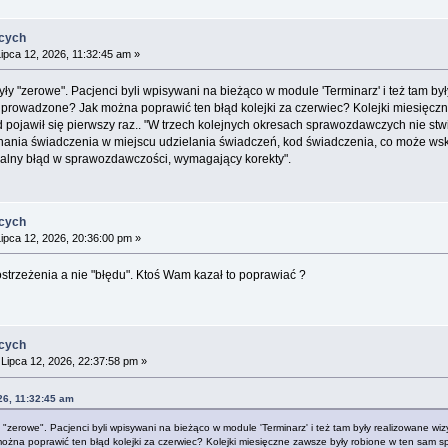
ących
ipca 12, 2026, 11:32:45 am »
ły "zerowe". Pacjenci byli wpisywani na bieżąco w module 'Terminarz' i też tam był
ło prowadzone? Jak można poprawić ten błąd kolejki za czerwiec? Kolejki miesięcz
d pojawił się pierwszy raz.. "W trzech kolejnych okresach sprawozdawczych nie st
ania świadczenia w miejscu udzielania świadczeń, kod świadczenia, co może w
jalny błąd w sprawozdawczości, wymagający korekty".
ących
ipca 12, 2026, 20:36:00 pm »
strzeżenia a nie "błędu". Ktoś Wam kazał to poprawiać ?
ących
Lipca 12, 2026, 22:37:58 pm »
26, 11:32:45 am
 "zerowe". Pacjenci byli wpisywani na bieżąco w module 'Terminarz' i też tam były realizowane wizy
ożna poprawić ten błąd kolejki za czerwiec? Kolejki miesięczne zawsze były robione w ten sam s