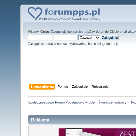
Witamy,
Gość
.
Zaloguj się
lub
zarejestruj
.Czy dotarł do Ciebie
email akty
Zaloguj się podając nazwę użytkownika, hasło i długość sesji
Strona główna
Pomoc
Zaloguj się
Rejestracja
Społecznościowe Forum Podstawowy Problem Świadczeniodawcy
»
Po
Reklama