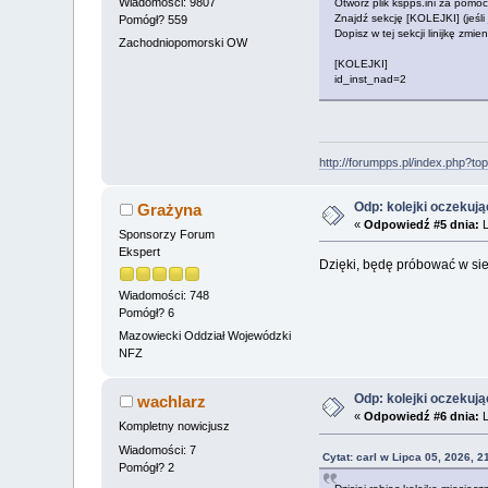
Wiadomości: 9807
Otwórz plik kspps.ini za pomoc
Znajdź sekcję [KOLEJKI] (jeśli
Pomógł? 559
Dopisz w tej sekcji linijkę zmi
Zachodniopomorski OW
[KOLEJKI]
id_inst_nad=2
http://forumpps.pl/index.php?to
Odp: kolejki oczekuj
Grażyna
«
Odpowiedź #5 dnia:
L
Sponsorzy Forum
Ekspert
Dzięki, będę próbować w sie
Wiadomości: 748
Pomógł? 6
Mazowiecki Oddział Wojewódzki
NFZ
Odp: kolejki oczekuj
wachlarz
«
Odpowiedź #6 dnia:
L
Kompletny nowicjusz
Wiadomości: 7
Cytat: carl w Lipca 05, 2026, 
Pomógł? 2