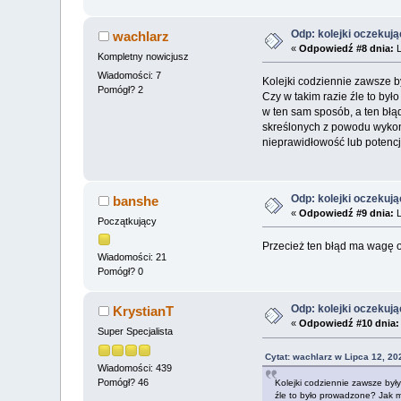
Odp: kolejki oczekuj
wachlarz
«
Odpowiedź #8 dnia:
L
Kompletny nowicjusz
Wiadomości: 7
Kolejki codziennie zawsze by
Pomógł? 2
Czy w takim razie źle to by
w ten sam sposób, a ten błą
skreślonych z powodu wykon
nieprawidłowość lub potenc
Odp: kolejki oczekuj
banshe
«
Odpowiedź #9 dnia:
L
Początkujący
Przecież ten błąd ma wagę o
Wiadomości: 21
Pomógł? 0
Odp: kolejki oczekuj
KrystianT
«
Odpowiedź #10 dnia:
Super Specjalista
Cytat: wachlarz w Lipca 12, 20
Wiadomości: 439
Pomógł? 46
Kolejki codziennie zawsze były
źle to było prowadzone? Jak m