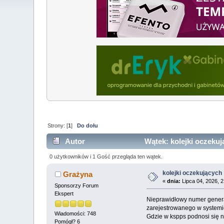
Strony: [
1
]
Do dołu
Autor
Wątek: kolejki oczekuj
0 użytkowników i 1 Gość przegląda ten wątek.
kolejki oczekujących
Grażyna
«
dnia:
Lipca 04, 2026, 
Sponsorzy Forum
Ekspert
Nieprawidłowy numer genera
zarejestrowanego w systemie
Wiadomości: 748
Gdzie w kspps podnosi się n
Pomógł? 6