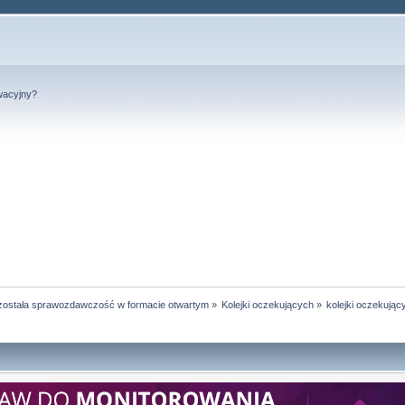
wacyjny?
została sprawozdawczość w formacie otwartym
»
Kolejki oczekujących
»
kolejki oczekując