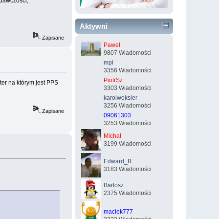
dawczości,
Aktywni
Zapisane
Paweł
9807 Wiadomości
mpi
3356 Wiadomości
PiotrSz
ter na którym jest PPS
3303 Wiadomości
karolweksler
3256 Wiadomości
Zapisane
09061303
3253 Wiadomości
Michał
3199 Wiadomości
Edward_B
3183 Wiadomości
Bartosz
2375 Wiadomości
maciek777