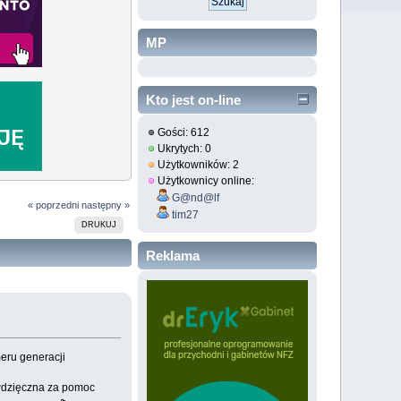
MP
Kto jest on-line
Gości: 612
Ukrytych: 0
Użytkowników: 2
Użytkownicy online:
G@nd@lf
« poprzedni
następny »
tim27
DRUKUJ
Reklama
eru generacji
 wdzięczna za pomoc