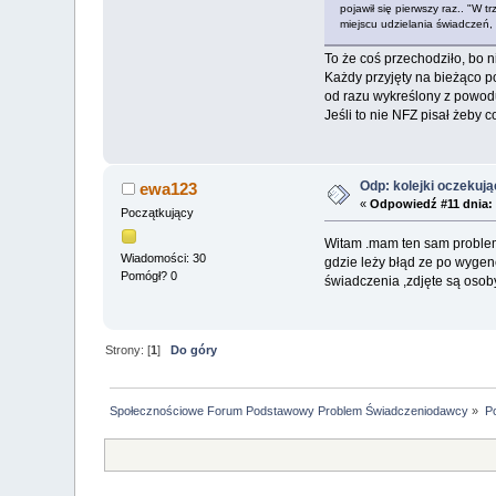
pojawił się pierwszy raz.. "W
miejscu udzielania świadczeń
To że coś przechodziło, bo n
Każdy przyjęty na bieżąco p
od razu wykreślony z powod
Jeśli to nie NFZ pisał żeby c
Odp: kolejki oczekuj
ewa123
«
Odpowiedź #11 dnia:
Początkujący
Witam .mam ten sam problem 
Wiadomości: 30
gdzie leży błąd ze po wygen
Pomógł? 0
świadczenia ,zdjęte są osoby
Strony: [
1
]
Do góry
Społecznościowe Forum Podstawowy Problem Świadczeniodawcy
»
P