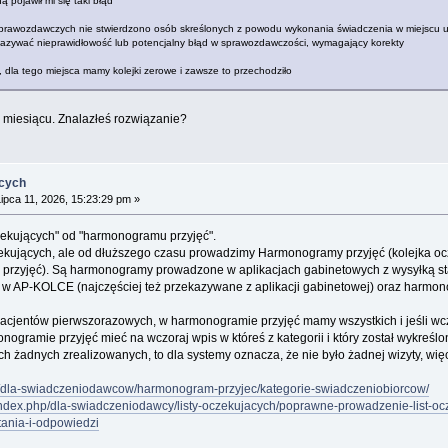
ną pojawił mi się taki błąd
sprawozdawczych nie stwierdzono osób skreślonych z powodu wykonania świadczenia w miejscu u
azywać nieprawidłowość lub potencjalny błąd w sprawozdawczości, wymagający korekty
, dla tego miejsca mamy kolejki zerowe i zawsze to przechodziło
miesiącu. Znalazłeś rozwiązanie?
ących
ipca 11, 2026, 15:23:29 pm »
czekujących" od "harmonogramu przyjęć".
czekujących, ale od dłuższego czasu prowadzimy Harmonogramy przyjęć (kolejka oc
przyjęć). Są harmonogramy prowadzone w aplikacjach gabinetowych z wysyłką stat
 AP-KOLCE (najczęściej też przekazywane z aplikacji gabinetowej) oraz harm
pacjentów pierwszorazowych, w harmonogramie przyjęć mamy wszystkich i jeśli wcz
nogramie przyjęć mieć na wczoraj wpis w któreś z kategorii i który został wykreślo
h żadnych zrealizowanych, to dla systemy oznacza, że nie było żadnej wizyty, więc
l/dla-swiadczeniodawcow/harmonogram-przyjec/kategorie-swiadczeniobiorcow/
/index.php/dla-swiadczeniodawcy/listy-oczekujacych/poprawne-prowadzenie-list-oc
ania-i-odpowiedzi