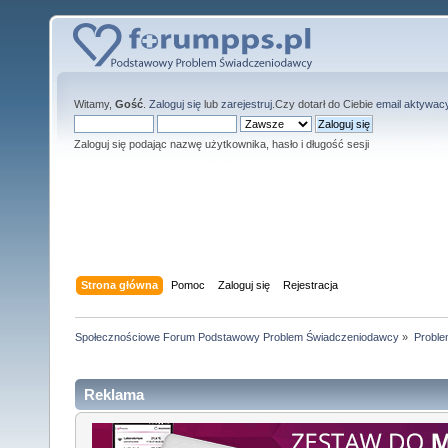
Witamy,
Gość
.
Zaloguj się
lub
zarejestruj
.Czy dotarł do Ciebie
email aktywac
Zaloguj się podając nazwę użytkownika, hasło i długość sesji
Strona główna
Pomoc
Zaloguj się
Rejestracja
Społecznościowe Forum Podstawowy Problem Świadczeniodawcy
»
Proble
Reklama