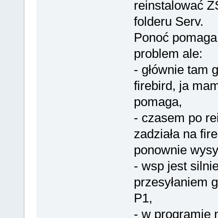
reinstalować 
folderu Serv.
Ponoć pomaga 
problem ale:
- głównie tam g
firebird, ja mam
pomaga,
- czasem po rei
zadziała na fire
ponownie wysyp
- wsp jest siln
przesyłaniem g
P1,
- w programie 