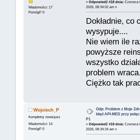
«
Odpowiedź #18 dnia:
Czerwca 
2026, 08:34:02 am »
Wiadomości: 17
Pomógł? 0
Dokładnie, co c
wysypuje....
Nie wiem ile ra
powyższe reins
wszystko działa
problem wraca
Ciężko tak pr
Odp: Problem z Moje Zdr
Wojciech_P
błąd API-MED przy połąc
Kompletny nowicjusz
P1
Wiadomości: 14
«
Odpowiedź #19 dnia:
Czerwca 
Pomógł? 0
2026, 08:34:34 am »