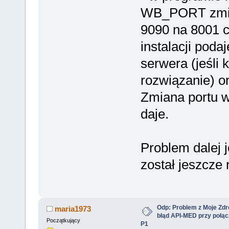
WB_PORT zmie
9090 na 8001 
instalacji poda
serwera (jeśli 
rozwiązanie) or
Zmiana portu w
daje.
Problem dalej j
został jeszcze
Odp: Problem z Moje Zdr
maria1973
błąd API-MED przy połąc
Początkujący
P1