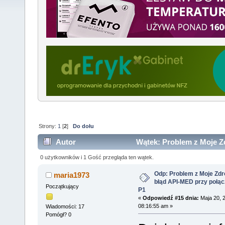
Strony:
1
[
2
]
Do dołu
Autor
Wątek: Problem z Moje Z
połączeniu z P1 (Przeczytany 6435 razy)
0 użytkowników i 1 Gość przegląda ten wątek.
Odp: Problem z Moje Zdr
maria1973
błąd API-MED przy połąc
Początkujący
P1
«
Odpowiedź #15 dnia:
Maja 20, 
08:16:55 am »
Wiadomości: 17
Pomógł? 0