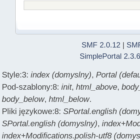
SMF 2.0.12
|
SMF
SimplePortal 2.3.
Style:3:
index (domyslny)
,
Portal (defau
Pod-szablony:8:
init
,
html_above
,
body
body_below
,
html_below
.
Pliki językowe:8:
SPortal.english (dom
SPortal.english (domyslny)
,
index+Modi
index+Modifications.polish-utf8 (domys