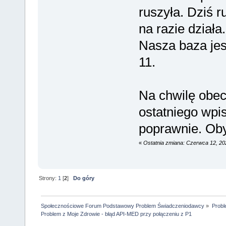
ruszyła. Dziś r
na razie działa.
Nasza baza jes
11.
Na chwilę obecn
ostatniego wpi
poprawnie. Oby
«
Ostatnia zmiana: Czerwca 12, 20
Strony:
1
[
2
]
Do góry
Społecznościowe Forum Podstawowy Problem Świadczeniodawcy
»
Probl
Problem z Moje Zdrowie - błąd API-MED przy połączeniu z P1