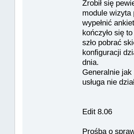
Zrobił się pewi
module wizyta
wypełnić ankie
kończyło się t
szło pobrać sk
konfiguracji dz
dnia.
Generalnie jak 
usługa nie dzia
Edit 8.06
Prośba o spraw