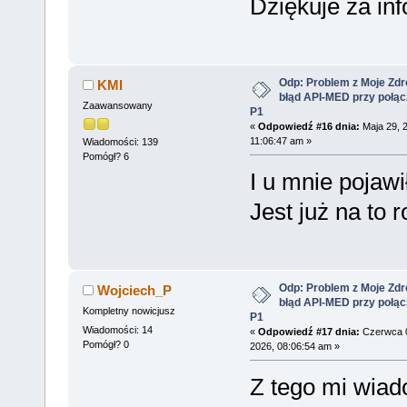
Dziękuje za in
Odp: Problem z Moje Zdr
KMI
błąd API-MED przy połąc
Zaawansowany
P1
«
Odpowiedź #16 dnia:
Maja 29, 
11:06:47 am »
Wiadomości: 139
Pomógł? 6
I u mnie pojawi
Jest już na to 
Odp: Problem z Moje Zdr
Wojciech_P
błąd API-MED przy połąc
Kompletny nowicjusz
P1
Wiadomości: 14
«
Odpowiedź #17 dnia:
Czerwca 
Pomógł? 0
2026, 08:06:54 am »
Z tego mi wiad