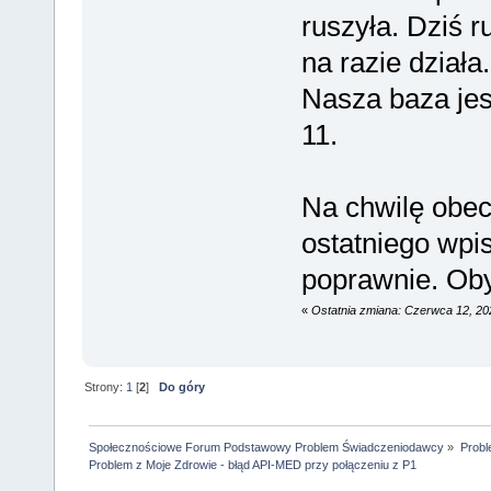
ruszyła. Dziś r
na razie działa.
Nasza baza jes
11.
Na chwilę obecn
ostatniego wpi
poprawnie. Oby
«
Ostatnia zmiana: Czerwca 12, 20
Strony:
1
[
2
]
Do góry
Społecznościowe Forum Podstawowy Problem Świadczeniodawcy
»
Probl
Problem z Moje Zdrowie - błąd API-MED przy połączeniu z P1