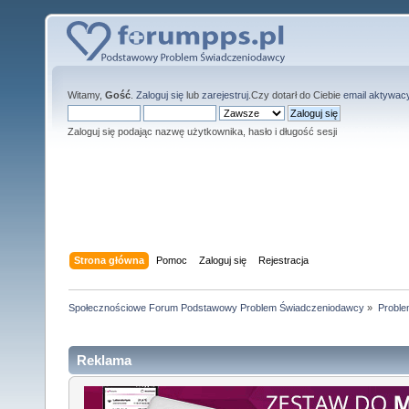
Witamy,
Gość
.
Zaloguj się
lub
zarejestruj
.Czy dotarł do Ciebie
email aktywac
Zaloguj się podając nazwę użytkownika, hasło i długość sesji
Strona główna
Pomoc
Zaloguj się
Rejestracja
Społecznościowe Forum Podstawowy Problem Świadczeniodawcy
»
Proble
Reklama