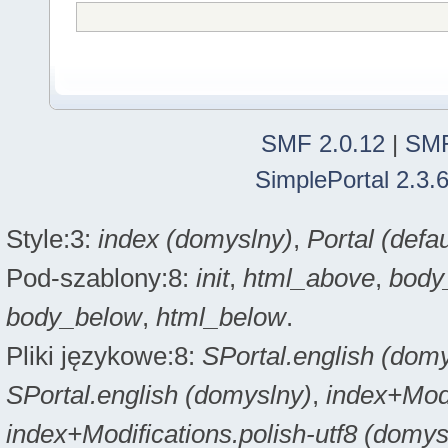
SMF 2.0.12
|
SMF
SimplePortal 2.3.
Style:3:
index (domyslny)
,
Portal (defau
Pod-szablony:8:
init
,
html_above
,
body
body_below
,
html_below
.
Pliki językowe:8:
SPortal.english (dom
SPortal.english (domyslny)
,
index+Modi
index+Modifications.polish-utf8 (domys