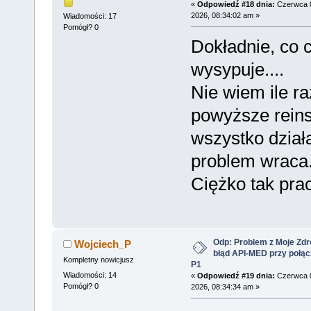
«
Odpowiedź #18 dnia:
Czerwca 
2026, 08:34:02 am »
Wiadomości: 17
Pomógł? 0
Dokładnie, co c
wysypuje....
Nie wiem ile ra
powyższe reins
wszystko działa
problem wraca
Ciężko tak pr
Odp: Problem z Moje Zdr
Wojciech_P
błąd API-MED przy połąc
Kompletny nowicjusz
P1
Wiadomości: 14
«
Odpowiedź #19 dnia:
Czerwca 
Pomógł? 0
2026, 08:34:34 am »