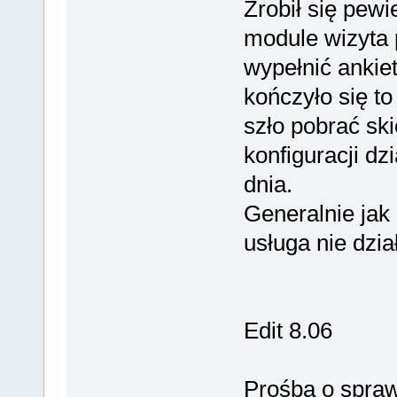
Zrobił się pewi
module wizyta
wypełnić ankie
kończyło się t
szło pobrać sk
konfiguracji dz
dnia.
Generalnie jak 
usługa nie dzia
Edit 8.06
Prośba o spraw