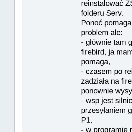
reinstalować 
folderu Serv.
Ponoć pomaga 
problem ale:
- głównie tam g
firebird, ja mam
pomaga,
- czasem po rei
zadziała na fire
ponownie wysyp
- wsp jest siln
przesyłaniem g
P1,
- w programie 