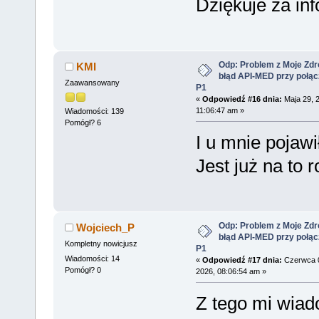
Dziękuje za in
Odp: Problem z Moje Zdr
KMI
błąd API-MED przy połąc
Zaawansowany
P1
«
Odpowiedź #16 dnia:
Maja 29, 
11:06:47 am »
Wiadomości: 139
Pomógł? 6
I u mnie pojawi
Jest już na to 
Odp: Problem z Moje Zdr
Wojciech_P
błąd API-MED przy połąc
Kompletny nowicjusz
P1
Wiadomości: 14
«
Odpowiedź #17 dnia:
Czerwca 
Pomógł? 0
2026, 08:06:54 am »
Z tego mi wiad