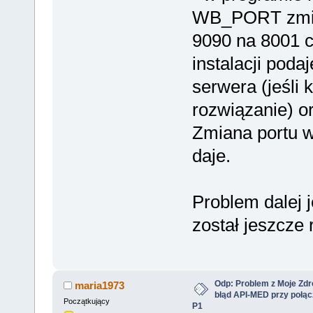
WB_PORT zmie
9090 na 8001 
instalacji poda
serwera (jeśli 
rozwiązanie) or
Zmiana portu w
daje.
Problem dalej j
został jeszcze
Odp: Problem z Moje Zdr
maria1973
błąd API-MED przy połąc
Początkujący
P1