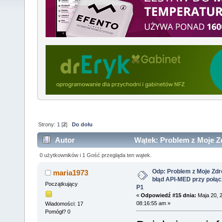
Strony:
1
[
2
]
Do dołu
Autor
Wątek: Problem z Moje Z
połączeniu z P1 (Przeczytany 6416 razy)
0 użytkowników i 1 Gość przegląda ten wątek.
Odp: Problem z Moje Zdr
maria1973
błąd API-MED przy połąc
Początkujący
P1
«
Odpowiedź #15 dnia:
Maja 20, 
08:16:55 am »
Wiadomości: 17
Pomógł? 0