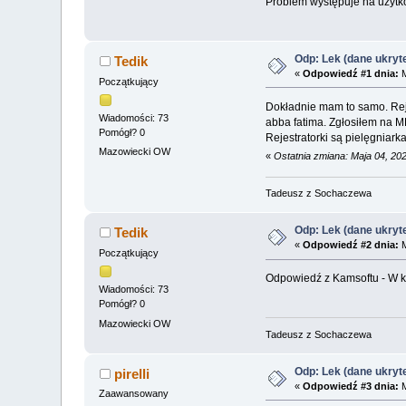
Problem występuje na użytk
Odp: Lek (dane ukryt
Tedik
«
Odpowiedź #1 dnia:
M
Początkujący
Dokładnie mam to samo. Rejes
Wiadomości: 73
abba fatima. Zgłosiłem na 
Pomógł? 0
Rejestratorki są pielęgniark
Mazowiecki OW
«
Ostatnia zmiana: Maja 04, 20
Tadeusz z Sochaczewa
Odp: Lek (dane ukryt
Tedik
«
Odpowiedź #2 dnia:
M
Początkujący
Odpowiedź z Kamsoftu - W ko
Wiadomości: 73
Pomógł? 0
Mazowiecki OW
Tadeusz z Sochaczewa
Odp: Lek (dane ukryt
pirelli
«
Odpowiedź #3 dnia:
M
Zaawansowany