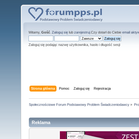
Witamy,
Gość
.
Zaloguj się
lub
zarejestruj
.Czy dotarł do Ciebie
email akty
Zaloguj się podając nazwę użytkownika, hasło i długość sesji
Strona główna
Pomoc
Zaloguj się
Rejestracja
Społecznościowe Forum Podstawowy Problem Świadczeniodawcy
»
Pro
Reklama