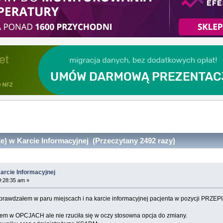
e) w Karcie Informacyjnej (Przeczytany 2492 razy)
arcie Informacyjnej
9:28:35 am »
Sprawdzałem w paru miejscach i na karcie informacyjnej pacjenta w pozycji PRZE
łem w OPCJACH ale nie rzuciła się w oczy stosowna opcja do zmiany.