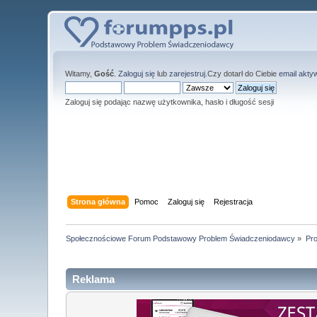
Witamy,
Gość
.
Zaloguj się
lub
zarejestruj
.Czy dotarł do Ciebie
email akty
Zaloguj się podając nazwę użytkownika, hasło i długość sesji
Strona główna
Pomoc
Zaloguj się
Rejestracja
Społecznościowe Forum Podstawowy Problem Świadczeniodawcy
»
Pro
Reklama