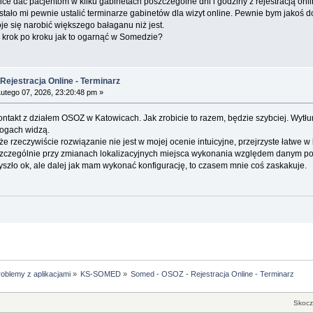
e dać pacjentom w kilku gabinetach poszczególne dni i godziny z rejestracją onli
tało mi pewnie ustalić terminarze gabinetów dla wizyt online. Pewnie bym jakoś d
je się narobić większego bałaganu niż jest.
ze krok po kroku jak to ogarnąć w Somedzie?
Rejestracja Online - Terminarz
utego 07, 2026, 23:20:48 pm »
takt z działem OSOZ w Katowicach. Jak zrobicie to razem, będzie szybciej. Wytłu
logach widzą.
 rzeczywiście rozwiązanie nie jest w mojej ocenie intuicyjne, przejrzyste łatwe w
szczególnie przy zmianach lokalizacyjnych miejsca wykonania względem danym pod
zło ok, ale dalej jak mam wykonać konfigurację, to czasem mnie coś zaskakuje.
oblemy z aplikacjami
»
KS-SOMED
»
Somed - OSOZ - Rejestracja Online - Terminarz
Skocz