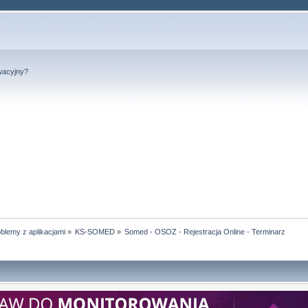
wacyjny?
blemy z aplikacjami
»
KS-SOMED
»
Somed - OSOZ - Rejestracja Online - Terminarz