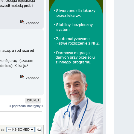
ne. Usługa rejestracja
oszedł metodą prób i
Zapisane
maczą, a i od razu od
 konfiguracji (czasem
miotu). Kilka już
Zapisane
DRUKUJ
« poprzedni
następny »
 do: