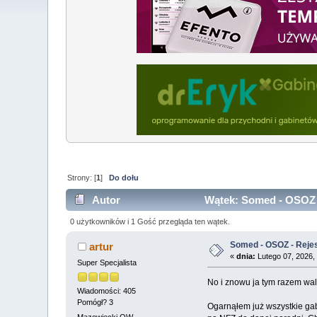
Strony: [
1
]
Do dołu
Autor
Wątek: Somed - OSOZ - 
0 użytkowników i 1 Gość przegląda ten wątek.
Somed - OSOZ - Rejes
artur
«
dnia:
Lutego 07, 2026,
Super Specjalista
No i znowu ja tym razem walc
Wiadomości: 405
Pomógł? 3
Ogarnąłem już wszystkie gabi