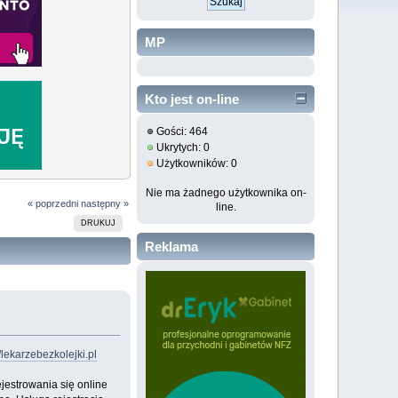
MP
Kto jest on-line
Gości: 464
Ukrytych: 0
Użytkowników: 0
Nie ma żadnego użytkownika on-
« poprzedni
następny »
line.
DRUKUJ
Reklama
//lekarzebezkolejki.pl
jestrowania się online