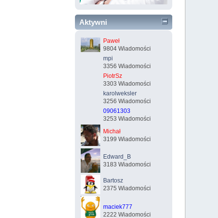
Aktywni
Paweł
9804 Wiadomości
mpi
3356 Wiadomości
PiotrSz
3303 Wiadomości
karolweksler
3256 Wiadomości
09061303
3253 Wiadomości
Michał
3199 Wiadomości
Edward_B
3183 Wiadomości
Bartosz
2375 Wiadomości
maciek777
2222 Wiadomości