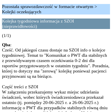
Pozostała sprawozdawczość w formacie otwartym >
Kolejki oczekujących
Kolejka tygodniowa informacja z SZOI
(nieprawidłowości)
(1/1)
Qba
:
Cześć. Od jakiegoś czasu dostaje na SZOI info o kolejce
tygodniowej. Temat to "Komunikat o PWT dla stabilnych
z przewidywanym czasem oczekiwania 0-2 dni dla
raportów przygotowanych w ostatnim tygodniu". Poradnia,
której to dotyczy ma "zerową" kolejkę ponieważ pacjenci
przyjmowani są na bieżąco.
Część treści z SZOI
W załączeniu przekazujemy wykaz miejsc udzielania
świadczeń, wobec których świadczeniodawca przekazał
ostatnio (tj. pomiędzy 20-06-2025 r. a 26-06-2025 r.)
informację o PWT dla przypadków stabilnych równą dniu