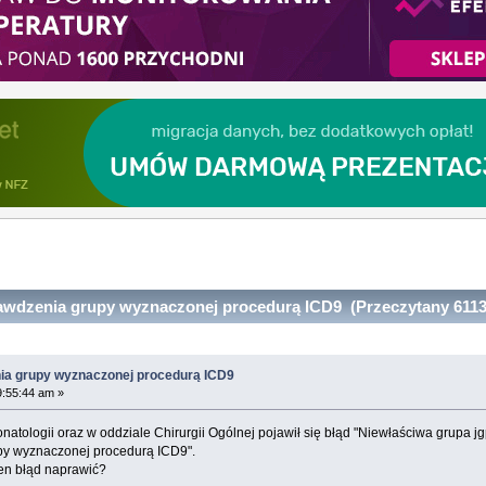
wdzenia grupy wyznaczonej procedurą ICD9 (Przeczytany 6113
ia grupy wyznaczonej procedurą ICD9
9:55:44 am »
natologii oraz w oddziale Chirurgii Ogólnej pojawił się błąd "Niewłaściwa grupa j
py wyznaczonej procedurą ICD9".
ten błąd naprawić?