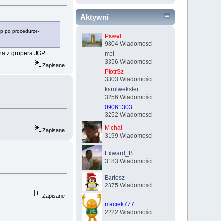
Aktywni
gp po procedurze-
Paweł
9804 Wiadomości
na z grupera JGP
mpi
3356 Wiadomości
Zapisane
PiotrSz
3303 Wiadomości
karolweksler
3256 Wiadomości
09061303
3252 Wiadomości
Michał
Zapisane
3199 Wiadomości
Edward_B
3183 Wiadomości
Bartosz
2375 Wiadomości
Zapisane
maciek777
2222 Wiadomości