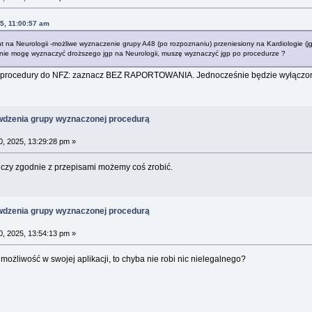
5, 11:00:57 am
na Neurologii -możliwe wyznaczenie grupy A48 (po rozpoznaniu) przeniesiony na Kardiologie (j
i nie mogę wyznaczyć droższego jgp na Neurologii, muszę wyznaczyć jgp po procedurze ?
j procedury do NFZ: zaznacz BEZ RAPORTOWANIA. Jednocześnie będzie wyłączo
wdzenia grupy wyznaczonej procedurą
0, 2025, 13:29:28 pm »
 czy zgodnie z przepisami możemy coś zrobić.
wdzenia grupy wyznaczonej procedurą
0, 2025, 13:54:13 pm »
 możliwość w swojej aplikacji, to chyba nie robi nic nielegalnego?