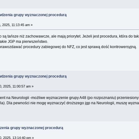
wdzenia grupy wyznaczonej procedurą
, 2025, 11:13:45 am »
są tańsze niż zachowawcze, ale mają priorytet. Jeżeli jest procedura, która do t
 takie JGP ma pierwszeństwo.
sprawozdawać procedury zabiegowej do NFZ, co jest sprawą dość kontrowersyjną.
wdzenia grupy wyznaczonej procedurą
0, 2025, 11:00:57 am »
nt na Neurologii -możliwe wyznaczenie grupy A48 (po rozpoznaniu) przeniesiony 
fia). Dla pewności nie mogę wyznaczyć droższego jgp na Neurologii, muszę wyzna
zenia grupy wyznaczonej procedurą
0, 2025, 13:14:40 pm »