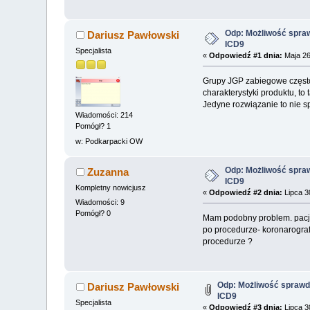
Odp: Możliwość spra
Dariusz Pawłowski
ICD9
Specjalista
«
Odpowiedź #1 dnia:
Maja 26
Grupy JGP zabiegowe często 
charakterystyki produktu, to
Jedyne rozwiązanie to nie 
Wiadomości: 214
Pomógł? 1
w: Podkarpacki OW
Odp: Możliwość spra
Zuzanna
ICD9
Kompletny nowicjusz
«
Odpowiedź #2 dnia:
Lipca 3
Wiadomości: 9
Pomógł? 0
Mam podobny problem. pacje
po procedurze- koronarogra
procedurze ?
Odp: Możliwość sprawd
Dariusz Pawłowski
ICD9
Specjalista
«
Odpowiedź #3 dnia:
Lipca 3