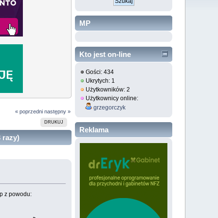
MP
Kto jest on-line
Gości: 434
Ukrytych: 1
Użytkowników: 2
Użytkownicy online:
grzegorczyk
« poprzedni
następny »
DRUKUJ
Reklama
 razy)
gp z powodu: