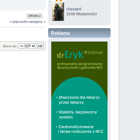
cilazapril
1648 Wiadomości
DRUKUJ
« poprzedni
następny »
Reklama
Skocz do: