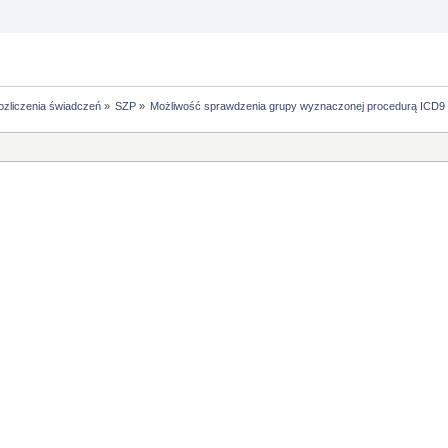
ozliczenia świadczeń
»
SZP
»
Możliwość sprawdzenia grupy wyznaczonej procedurą ICD9