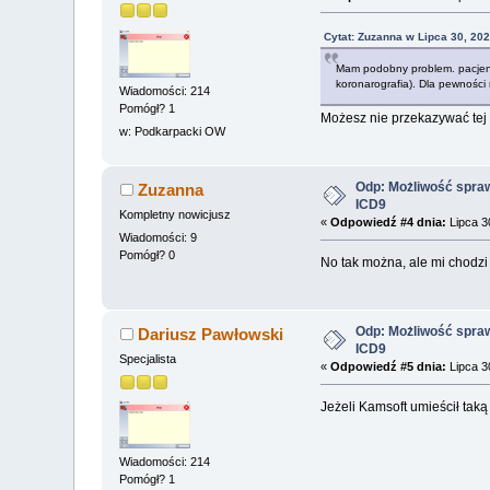
Cytat: Zuzanna w Lipca 30, 202
Mam podobny problem. pacjent 
koronarografia). Dla pewnośc
Wiadomości: 214
Pomógł? 1
Możesz nie przekazywać te
w: Podkarpacki OW
Odp: Możliwość spra
Zuzanna
ICD9
Kompletny nowicjusz
«
Odpowiedź #4 dnia:
Lipca 3
Wiadomości: 9
Pomógł? 0
No tak można, ale mi chodzi
Odp: Możliwość spra
Dariusz Pawłowski
ICD9
Specjalista
«
Odpowiedź #5 dnia:
Lipca 3
Jeżeli Kamsoft umieścił taką
Wiadomości: 214
Pomógł? 1