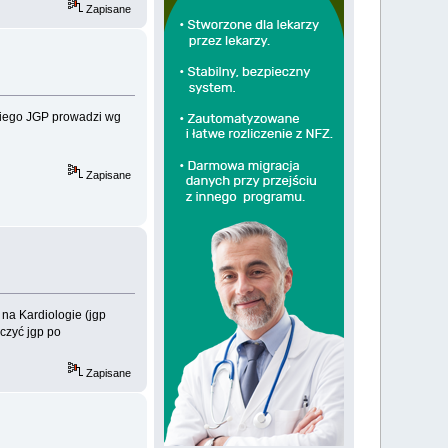
Zapisane
akiego JGP prowadzi wg
Zapisane
na Kardiologie (jgp
czyć jgp po
Zapisane