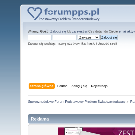
Witamy,
Gość
.
Zaloguj się
lub
zarejestruj
.Czy dotarł do Ciebie
email akty
Zaloguj się podając nazwę użytkownika, hasło i długość sesji
Strona główna
Pomoc
Zaloguj się
Rejestracja
Społecznościowe Forum Podstawowy Problem Świadczeniodawcy
»
Roz
Reklama