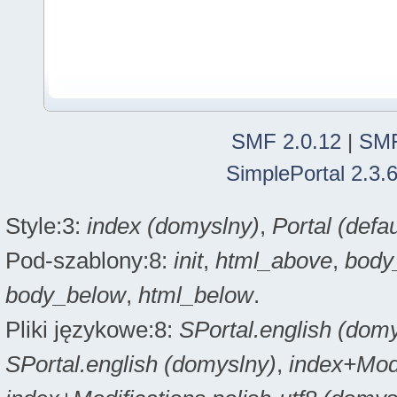
SMF 2.0.12
|
SMF
SimplePortal 2.3.
Style:3:
index (domyslny)
,
Portal (defau
Pod-szablony:8:
init
,
html_above
,
body
body_below
,
html_below
.
Pliki językowe:8:
SPortal.english (dom
SPortal.english (domyslny)
,
index+Modi