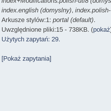
index+Modifications.polish-utf8 (domys
index.english (domyslny)
,
index.polish
Arkusze stylów:1:
portal (default)
.
Uwzględnione pliki:15 - 738KB. (
pokaż
Użytych zapytań: 29.
[Pokaż zapytania]