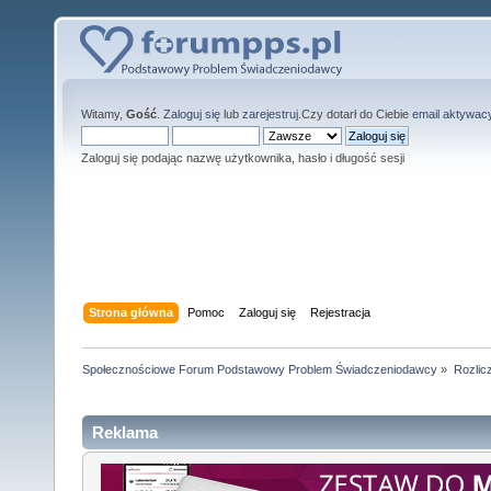
Witamy,
Gość
.
Zaloguj się
lub
zarejestruj
.Czy dotarł do Ciebie
email aktywac
Zaloguj się podając nazwę użytkownika, hasło i długość sesji
Strona główna
Pomoc
Zaloguj się
Rejestracja
Społecznościowe Forum Podstawowy Problem Świadczeniodawcy
»
Rozlic
Reklama