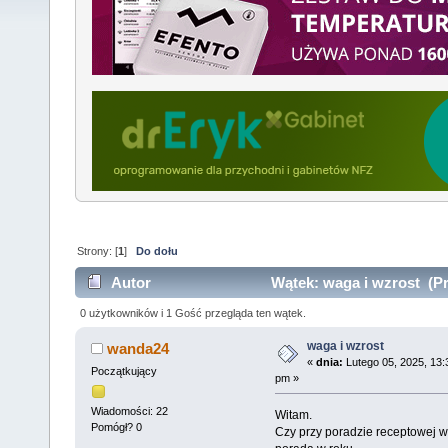
Strony: [
1
]
Do dołu
Autor
Wątek: waga i wzrost (Pr
0 użytkowników i 1 Gość przegląda ten wątek.
waga i wzrost
wanda24
«
dnia:
Lutego 05, 2025, 13:
Początkujący
pm »
Wiadomości: 22
Witam.
Pomógł? 0
Czy przy poradzie receptowej w