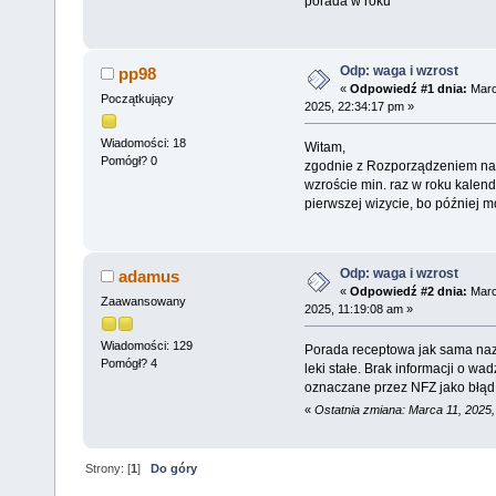
porada w roku
Odp: waga i wzrost
pp98
«
Odpowiedź #1 dnia:
Marc
Początkujący
2025, 22:34:17 pm »
Wiadomości: 18
Witam,
Pomógł? 0
zgodnie z Rozporządzeniem nal
wzroście min. raz w roku kalend
pierwszej wizycie, bo później m
Odp: waga i wzrost
adamus
«
Odpowiedź #2 dnia:
Marc
Zaawansowany
2025, 11:19:08 am »
Wiadomości: 129
Porada receptowa jak sama naz
Pomógł? 4
leki stałe. Brak informacji o wad
oznaczane przez NFZ jako błąd 
«
Ostatnia zmiana: Marca 11, 2025
Strony: [
1
]
Do góry