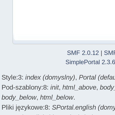
SMF 2.0.12
|
SMF
SimplePortal 2.3.
Style:3:
index (domyslny)
,
Portal (defau
Pod-szablony:8:
init
,
html_above
,
body
body_below
,
html_below
.
Pliki językowe:8:
SPortal.english (dom