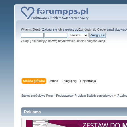
Witamy,
Gość
.
Zaloguj się
lub
zarejestruj
.Czy dotarł do Ciebie
email aktywac
Zaloguj się podając nazwę użytkownika, hasło i długość sesji
Strona główna
Pomoc
Zaloguj się
Rejestracja
Społecznościowe Forum Podstawowy Problem Świadczeniodawcy
»
Rozlic
Reklama