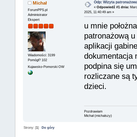
Odp: Wizyta patronażow
Michał
«
Odpowiedź #1 dnia:
Marc
ForumPPS.pl
2025, 11:40:49 am »
Administrator
Ekspert
u mnie położna
patronażową u 
aplikacji gabin
dokumentacja 
Wiadomości: 3199
Pomógł? 102
podpina się u
Kujawsko-Pomorski OW
rozliczane są t
dzieci.
Pozdrawiam
Michał (michalszy)
Strony: [
1
]
Do góry