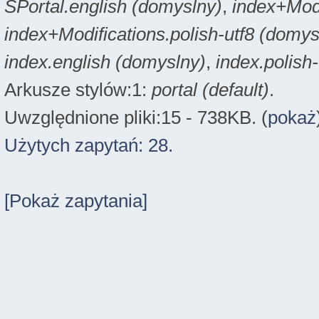
SPortal.english (domyslny)
,
index+Modi
index+Modifications.polish-utf8 (domys
index.english (domyslny)
,
index.polish
Arkusze stylów:1:
portal (default)
.
Uwzględnione pliki:15 - 738KB. (
pokaż
Użytych zapytań: 28.
[Pokaż zapytania]