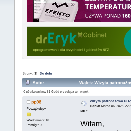
Strony: [
1
]
Do dołu
Autor
Wątek: Wizyta patronażo
0 użytkowników i 1 Gość przegląda ten wątek.
Wizyta patronażowa POZ
pp98
«
dnia:
Marca 06, 2025, 22:
Początkujący
pm »
Wiadomości: 18
Witam,
Pomógł? 0