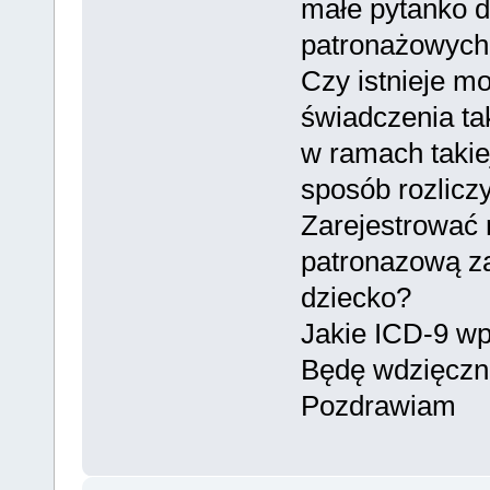
małe pytanko d
patronażowych
Czy istnieje m
świadczenia ta
w ramach takie
sposób rozlicz
Zarejestrować 
patronazową za
dziecko?
Jakie ICD-9 w
Będę wdzięczna
Pozdrawiam