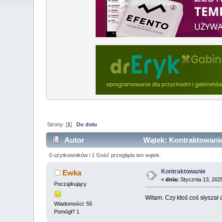
Strony: [
1
]
Do dołu
Autor
Wątek: Kontraktowanie
0 użytkowników i 1 Gość przegląda ten wątek.
Kontraktowanie
Ewka
«
dnia:
Stycznia 13, 202
Początkujący
Witam. Czy ktoś coś słyszał
Wiadomości: 55
Pomógł? 1