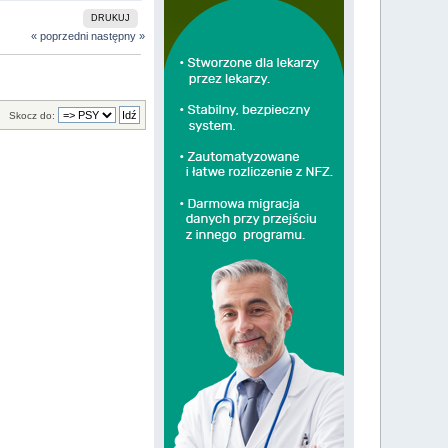
DRUKUJ
« poprzedni
następny »
Skocz do: