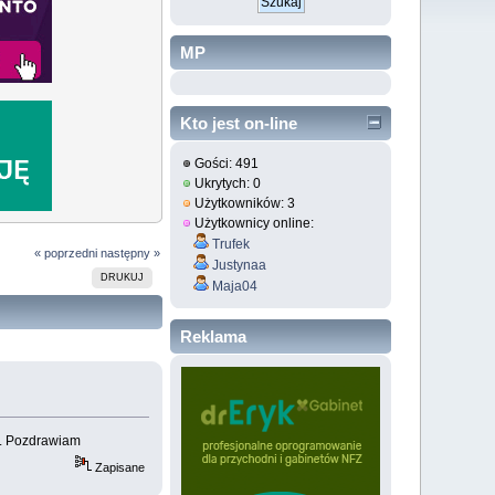
MP
Kto jest on-line
Gości: 491
Ukrytych: 0
Użytkowników: 3
Użytkownicy online:
Trufek
« poprzedni
następny »
Justynaa
DRUKUJ
Maja04
Reklama
a. Pozdrawiam
Zapisane