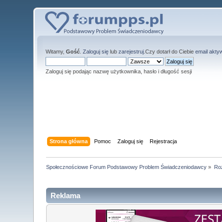
Witamy,
Gość
.
Zaloguj się
lub
zarejestruj
.Czy dotarł do Ciebie
email akty
Zaloguj się podając nazwę użytkownika, hasło i długość sesji
Strona główna
Pomoc
Zaloguj się
Rejestracja
Społecznościowe Forum Podstawowy Problem Świadczeniodawcy
»
Roz
Reklama