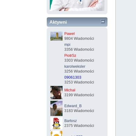
Aktywni
Paweł
9804 Wiadomości
mpi
3356 Wiadomości
PiotrSz
3303 Wiadomości
karolweksler
3256 Wiadomości
09061303
3253 Wiadomości
Michał
3199 Wiadomości
Edward_B
3183 Wiadomości
Bartosz
2375 Wiadomości