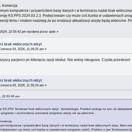
, Komercja.
nnym komputerze i przywróciłem bazę danych i w terminarzu nadal brak widoczny
rsję KS PPS 2024.03.2.3. Podejrzewam czy może coś trzeba w ustawieniach prog
ersji temu i miałem nadzieję,że po instalacji aktualizacji wizyty będą widoczne. 
 2024, 22:55:42 pm wysłana przez optix
»
rz brak widocznych wizyt
zerwca 03, 2026, 11:28:25 am »
yscy pacjenci po kliknięciu opcji obsłuż. Nie widzę nikogusio. Czysta przestrzeń
rz brak widocznych wizyt
zerwca 03, 2026, 11:35:24 am »
4, 22:53:49 pm
e KS PPS Terminarz brak widocznych wizyt - stomatologia. Problem polega na tym, że wpisywane
 z programu i uruchomieniu ponownie programu wizyty nie są widoczne.
Komercja.
ym komputerze i przywróciłem bazę danych i w terminarzu nadal brak widocznych wizyt. Mam za
dejrzewam czy może coś trzeba w ustawieniach programu zrobić. Problem z tym Terminarzem był 