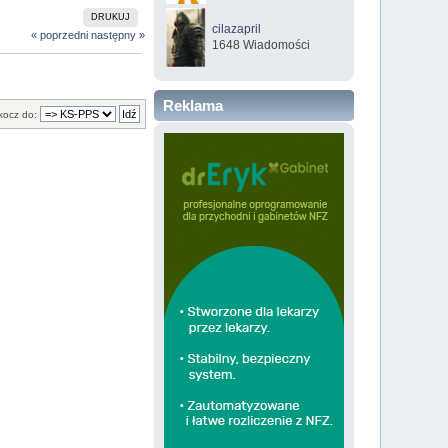
DRUKUJ
cilazapril
« poprzedni
następny »
1648 Wiadomości
Reklama
kocz do: