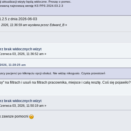
ji aktualizacji wizyty będą widoczne. Proszę o pomoc.
lowaną najnowszą wersję KS PPS 2024.03.2.3
1.2.5 z dnia 2026-06-03
, 2026, 11:36:59 am wysłana przez Edward_B
»
rz brak widocznych wizyt
zerwca 03, 2026, 11:36:52 am »
2026, 11:28:25 am
cy pacjenci po kliknięciu opcji obsłuż. Nie widzę nikogusio. Czysta przestrzeń
 na filtrach i usuń na filtrach pracownika, miejsce i całą resztę. Coś się pojawiło?
rz brak widocznych wizyt
zerwca 03, 2026, 11:50:19 am »
Jak zawsze pomocni