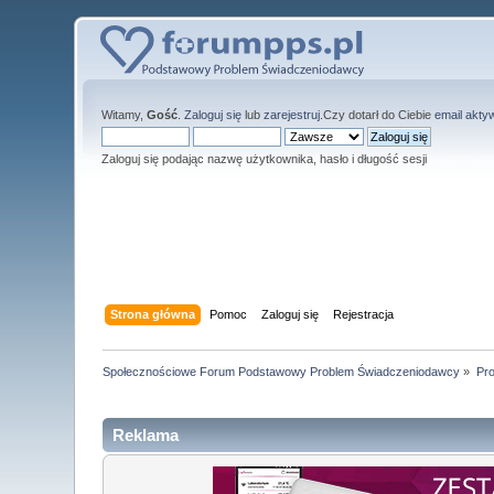
Witamy,
Gość
.
Zaloguj się
lub
zarejestruj
.Czy dotarł do Ciebie
email akty
Zaloguj się podając nazwę użytkownika, hasło i długość sesji
Strona główna
Pomoc
Zaloguj się
Rejestracja
Społecznościowe Forum Podstawowy Problem Świadczeniodawcy
»
Pro
Reklama