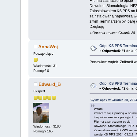
Filtr ma zaznaczone opcje
Dowolne, Stomatologia, NFZ
Zainstalowałem KS PPS na i
zainstalowaną najnowszą we
z tym Terminarzem był parę w
Dziękuję
«
Ostatnia zmiana: Grudnia 28,
Odp: KS PPS Termina
AnnaWoj
«
Odpowiedź #1 dnia:
C
Początkujący
Ponawiam wątek. Zniknęli wsz
Wiadomości: 31
Pomógł? 0
Odp: KS PPS Termina
Edward_B
«
Odpowiedź #2 dnia:
C
Ekspert
Cytat: optix w Grudnia 28, 202
Witam
zwracam się z prośbą w sprawi
i są widoczne lecz po wyjściu
Filtr ma zaznaczone opcje
Dowolne, Stomatologia, NFZ, 
Wiadomości: 3183
Zainstalowałem KS PPS na inn
Pomógł? 165
wersję KS PPS 2024.03.2.3. Po