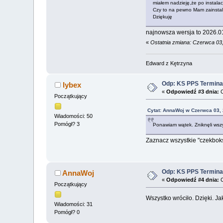
miałem nadzieję,że po instalac
Czy to na pewno Mam zainsta
Dziękuję
najnowsza wersja to 2026.0
«
Ostatnia zmiana: Czerwca 03
Edward z Kętrzyna
Odp: KS PPS Termina
lybex
«
Odpowiedź #3 dnia:
C
Początkujący
Cytat: AnnaWoj w Czerwca 03, 
Wiadomości: 50
Pomógł? 3
Ponawiam wątek. Zniknęli wszys
Zaznacz wszystkie "czekboksy"
Odp: KS PPS Termina
AnnaWoj
«
Odpowiedź #4 dnia:
C
Początkujący
Wszystko wróciło. Dzięki. 
Wiadomości: 31
Pomógł? 0