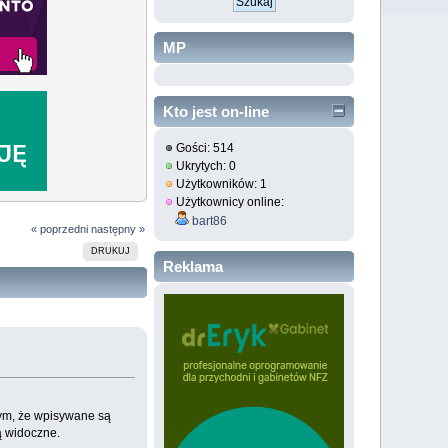
MP
Kto jest on-line
Gości: 514
Ukrytych: 0
Użytkowników: 1
Użytkownicy online:
bart86
« poprzedni
następny »
DRUKUJ
Reklama
tym, że wpisywane są
ą widoczne.