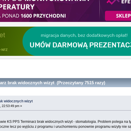
rz brak widocznych wizyt (Przeczytany 7515 razy)
ak widocznych wizyt
, 22:53:49 pm »
awie KS PPS Terminarz brak widocznych wizyt - stomatologia. Problem polega na 
doczne lecz po wyjściu z programu i uruchomieniu ponownie programu wizyty nie s