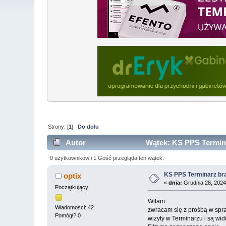
Strony: [
1
]
Do dołu
Autor
Wątek: KS PPS Termina
0 użytkowników i 1 Gość przegląda ten wątek.
KS PPS Terminarz br
optix
«
dnia:
Grudnia 28, 2024
Początkujący
Witam
Wiadomości: 42
zwracam się z prośbą w spr
Pomógł? 0
wizyty w Terminarzu i są wi